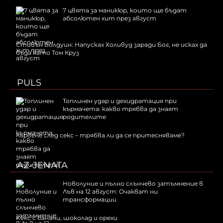
7 цвята за маникюр, които ще бъдат
абсолютен хит през август
Стивън Болдуин: Напусках Холивуд заради Бог, не исках да
бъда като Том Круз
PULS
Топлинен удар и дехидратация при
кърмачета: какво трябва да знаят
родителите
Кървене след секс – трябва ли да се притесняваме?
AZ-JENATA
Новолуние и пълно слънчево затъмнение в
Лъв на 12 август: Очакват ни
трансформации
Kекс с банани, шоколад и орехи