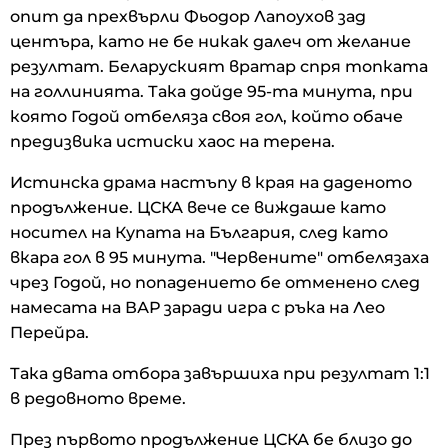
опит да прехвърли Фьодор Лапоухов зад
центъра, като не бе никак далеч от желание
резултат. Беларуският вратар спря топката
на голлинията. Така дойде 95-та минута, при
която Годой отбеляза своя гол, който обаче
предизвика истиски хаос на терена.
Истинска драма настъпу в края на даденото
продължение. ЦСКА вече се виждаше като
носител на Купата на България, след като
вкара гол в 95 минута. "Червените" отбелязаха
чрез Годой, но попадението бе отменено след
намесата на ВАР заради игра с ръка на Лео
Перейра.
Така двата отбора завършиха при резултат 1:1
в редовното време.
През първото продължение ЦСКА бе близо до