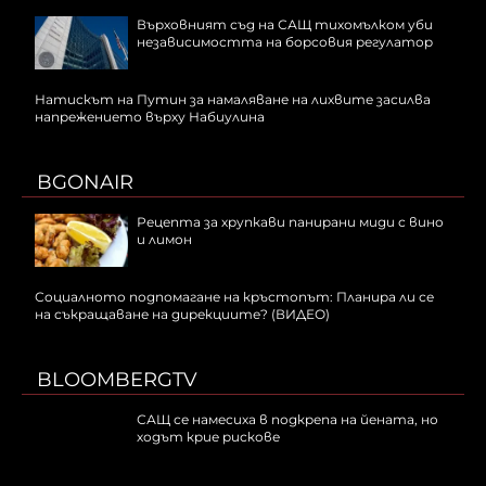
Върховният съд на САЩ тихомълком уби
независимостта на борсовия регулатор
Натискът на Путин за намаляване на лихвите засилва
напрежението върху Набиулина
BGONAIR
Рецепта за хрупкави панирани миди с вино
и лимон
Социалното подпомагане на кръстопът: Планира ли се
на съкращаване на дирекциите? (ВИДЕО)
BLOOMBERGTV
САЩ се намесиха в подкрепа на йената, но
ходът крие рискове