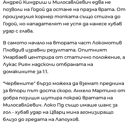
Андрей Киндриш и Милосавлйевич едва не
позволи на Годой да остане на празна врата. От
произлезлия корнер топката също стигна до
Годой, но нападателят не успя да нанесе хубав
удар с глава.
В самото начало на втората част Локомотив
Пловдив изравни резултата. Опитният
Умарбаев центрира от статично положение, а
Лукас Риян надскочи отбраната на
домакините за 1:1.
"Червените" бързо можеха да вземат преднина
за втори път доста скоро. Анхело Мартино от
добра позиция шутира покрай вратата на
Милосавлйевич. Локо Пд също имаше шанс за
гол - хубав удар на Цварц мина агонизиращо
близо до гредата на Лапоухов.