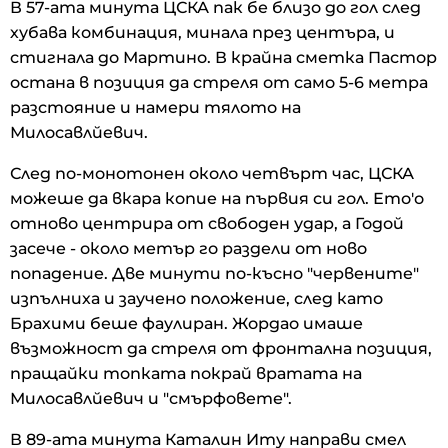
В 57-ата минута ЦСКА пак бе близо до гол след
хубава комбинация, минала през центъра, и
стигнала до Мартино. В крайна сметка Пастор
остана в позиция да стреля от само 5-6 метра
разстояние и намери тялото на
Милосавлйевич.
След по-монотонен около четвърт час, ЦСКА
можеше да вкара копие на първия си гол. Ето'о
отново центрира от свободен удар, а Годой
засече - около метър го раздели от ново
попадение. Две минути по-късно "червените"
изпълниха и заучено положение, след като
Брахими беше фаулиран. Жордао имаше
възможност да стреля от фронтална позиция,
пращайки топката покрай вратата на
Милосавлйевич и "смърфовете".
В 89-ата минута Каталин Иту направи смел