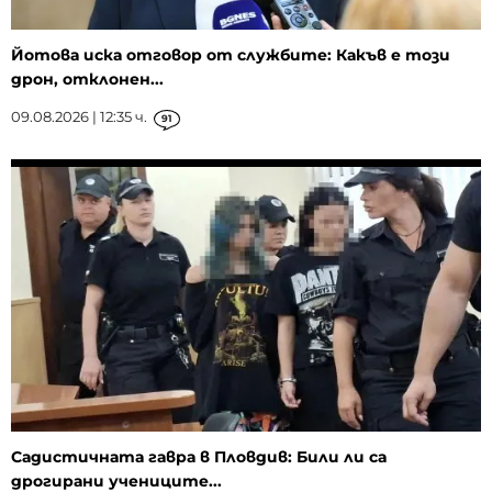
Йотова иска отговор от службите: Какъв е този
дрон, отклонен...
09.08.2026 | 12:35 ч.
91
Садистичната гавра в Пловдив: Били ли са
дрогирани учениците...