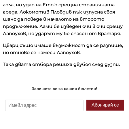
гола, но удар на Ето'о срещна страничната
греда. Локомотив Пловдив пък изпусна своя
шанс да поведе в началото на второто
продължение. Лами бе изведен очи в очи срещу
Лапоухов, но ударът му бе спасен от вратаря.
Цварц също имаше възможност да се разпише,
но отново се намеси Лапоухов.
Така двата отбора решиха двубоя след дузпи.