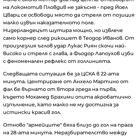
на Локомотив Пловдив не закъсня - пред Йоел
Цварц се освободи място да стреля от позиция
малко извън наказателното поле.
Нидерландецът шутира мощно, но извлече
само корнер след рикошет в Теодор Иванов. От
произлезлия ъглов удар Лукас Риян скочи най-
високо и стреля с глава, а Фьодор Лапоухов изби
с феноменален рефлекс от голлинията.
Следващата ситуация бе за ЦСКА в 22-ата
минута. Центриране от Анхело Мартино от
фал бе върнато от втора греда на първа,
където Мохамед Брахими опита акробатично
изпълнение, като малко не му достигна за
истински красив гол.
Отново "армейците" бяха близо до гол на прага
на 28-ата минута. Неразбирателство между