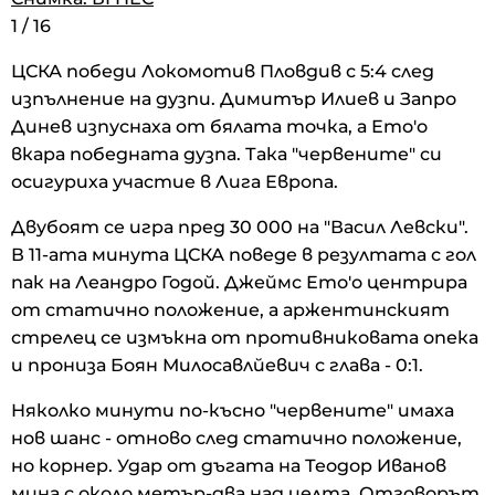
1
/
16
ЦСКА победи Локомотив Пловдив с 5:4 след
изпълнение на дузпи. Димитър Илиев и Запро
Динев изпуснаха от бялата точка, а Ето'о
вкара победната дузпа. Така "червените" си
осигуриха участие в Лига Европа.
Двубоят се игра пред 30 000 на "Васил Левски".
В 11-ата минута ЦСКА поведе в резултата с гол
пак на Леандро Годой. Джеймс Ето'о центрира
от статично положение, а аржентинският
стрелец се измъкна от противниковата опека
и прониза Боян Милосавлйевич с глава - 0:1.
Няколко минути по-късно "червените" имаха
нов шанс - отново след статично положение,
но корнер. Удар от дъгата на Теодор Иванов
мина с около метър-два над целта. Отговорът