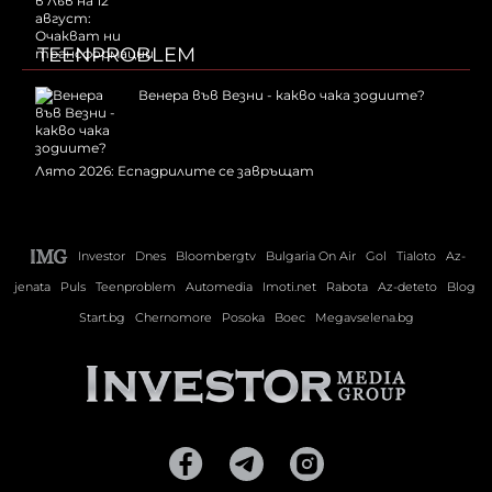
TEENPROBLEM
Венера във Везни - какво чака зодиите?
Лято 2026: Еспадрилите се завръщат
Investor
Dnes
Bloombergtv
Bulgaria On Air
Gol
Tialoto
Az-
jenata
Puls
Teenproblem
Automedia
Imoti.net
Rabota
Az-deteto
Blog
Start.bg
Chernomore
Posoka
Boec
Megavselena.bg