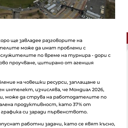
ро ще завладее разговорите на
ателите може да имат проблеми с
лужителите по време на турнира - дори с
ново проучване, цитирано от агенция
вление на човешки ресурси, заплащане и
н интелект, изчислява, че Мондиал 2026,
юли, може да струва на работодателите по
малена продуктивност, като 37% от
графика си заради първенството.
уснат работни задачи, като се явят късно,