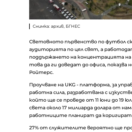
Снимка: архив, БГНЕС
Световното първенство по футбол ско
аудиторията по цял свят, а работод
поддържането на концентрацията на с
това да ги доведат до офиса, показва 
Ройтерс.
Проучване на UKG - платформа, за упра
работна сила, разработвана с изкустве
който ще се проведе от 11 юни до 19 
света около 17 милиарда долара от на
работниците планират да коригират 
27% от служителите вероятно ще проп