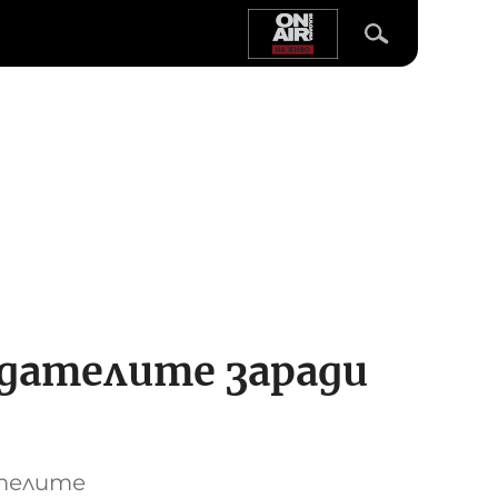
одателите заради
телите