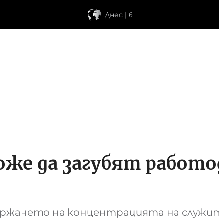
Днес | 6
може да загубят работ
ържането на концентрацията на служи