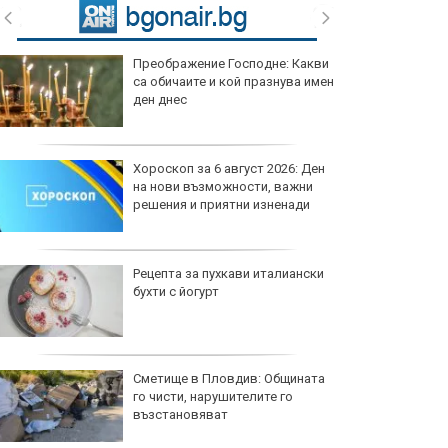
Преображение Господне: Какви
са обичаите и кой празнува имен
ден днес
Хороскоп за 6 август 2026: Ден
на нови възможности, важни
решения и приятни изненади
Рецепта за пухкави италиански
бухти с йогурт
Сметище в Пловдив: Общината
го чисти, нарушителите го
възстановяват