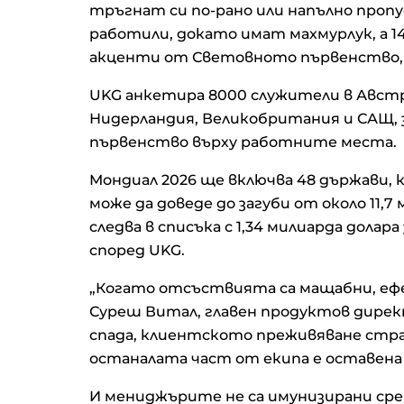
тръгнат си по-рано или напълно пропу
работили, докато имат махмурлук, а 14
акценти от Световното първенство, д
UKG анкетира 8000 служители в Австра
Нидерландия, Великобритания и САЩ, 
първенство върху работните места.
Мондиал 2026 ще включва 48 държави, 
може да доведе до загуби от около 11,7
следва в списъка с 1,34 милиарда дола
според UKG.
„Когато отсъствията са мащабни, ефе
Суреш Витал, главен продуктов дире
спада, клиентското преживяване стра
останалата част от екипа е оставена 
И мениджърите не са имунизирани ср