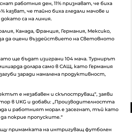
снат работния ден, 11% признават, че биха
% казват, че тайно биха гледали мачове и
окато са на линия.
лия, Канада, Франция, Германия, Мексико,
за да оцени въздействието на Световното
като ще бъдат изиграни 104 мача. Турнирът
 милиарда долара само в САЩ, като Германия
ра загуби заради намалена продуктивност,
ктът е незабавен и скъпоструващ“, заяви
ктор в UKG и добави: „Производителността
да и работният морал е засегнат, тъй като
да покрие пропуските.“
ещу примамката на интригуващ футболен