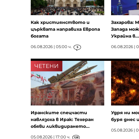
Как християнството и
Захарова: 
църквата направиха Европа
Запада мож
богата
Украйна в...
06.08.2026 | 05:00 ч.
06.08.2026 | 0
5
ЧЕТЕНИ
Иранските спецчасти
Удря ни м
навлязоха в Ирак: Техеран
буря днес 
обяви ликвидирането...
05.08.2026 | 0
05.08.2026 | 17:00 ч.
128