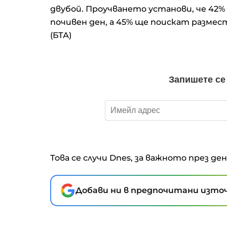
двубой. Проучването установи, че 42
почивен ден, а 45% ще поискат размес
(БТА)
Това се случи Dnes, за важното през де
Добави ни в предпочитани източ