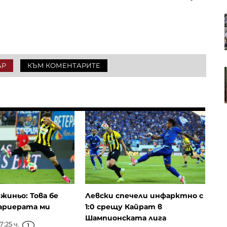
Износът на дизел от САЩ
достигна рекорд, докато светът
се бори за доставки
АР
КЪМ КОМЕНТАРИТЕ
Войнов: Инфлацията в България
ще остане висока -
средногодишно ниво от 5,9%
жиньо: Това бе
Левски спечели инфарктно с
ариерата ми
1:0 срещу Кайрат в
Шампионската лига
7:25 ч.
1