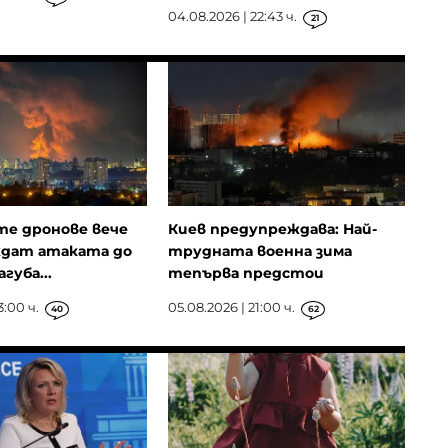
04.08.2026 | 22:43 ч.
21
те дронове вече
Киев предупреждава: Най-
ждат атаката до
трудната военна зима
губа...
тепърва предстои
3:00 ч.
05.08.2026 | 21:00 ч.
40
62