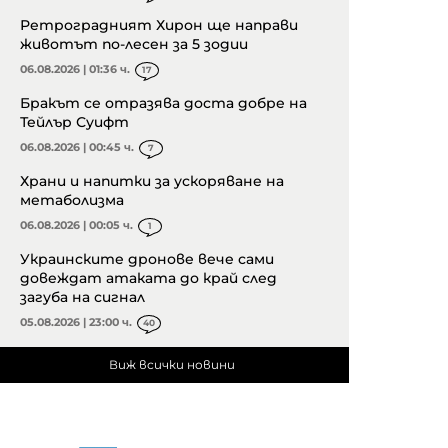
Ретроградният Хирон ще направи
животът по-лесен за 5 зодии
06.08.2026 | 01:36 ч.
17
Бракът се отразява доста добре на
Тейлър Суифт
06.08.2026 | 00:45 ч.
7
Храни и напитки за ускоряване на
метаболизма
06.08.2026 | 00:05 ч.
1
Украинските дронове вече сами
довеждат атаката до край след
загуба на сигнал
05.08.2026 | 23:00 ч.
40
Виж всички новини