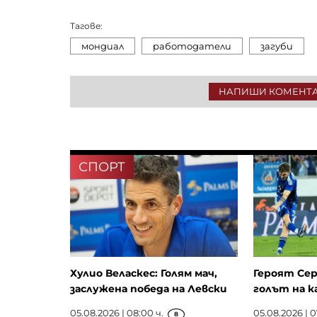
Тагове:
мондиал
работодатели
загуби
НАПИШИ КОМЕНТ
СПОРТ
Хулио Веласкес: Голям мач,
Героят Сер
заслужена победа на Левски
голът на к
05.08.2026 | 08:00 ч.
05.08.2026 | 0
8