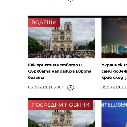
ВОДЕЩИ
Как християнството и
Украински
църквата направиха Европа
сами дове
богата
край след за
06.08.2026 | 05:00 ч.
05.08.2026 | 2
5
ПОСЛЕДНИ НОВИНИ