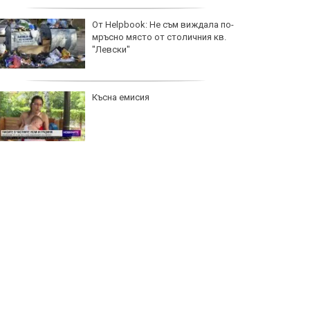
От Helpbook: Не съм виждала по-
мръсно място от столичния кв.
"Левски"
Късна емисия