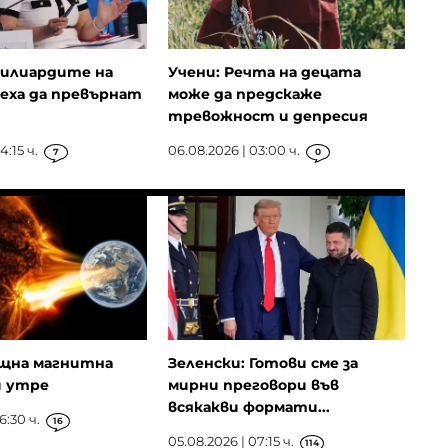
Милиардите на
Учени: Речта на децата
еха да превърнат
може да предскаже
тревожност и депресия
4:15 ч.
06.08.2026 | 03:00 ч.
7
0
ощна магнитна
Зеленски: Готови сме за
и утре
мирни преговори във
всякакви формати...
6:30 ч.
16
05.08.2026 | 07:15 ч.
114