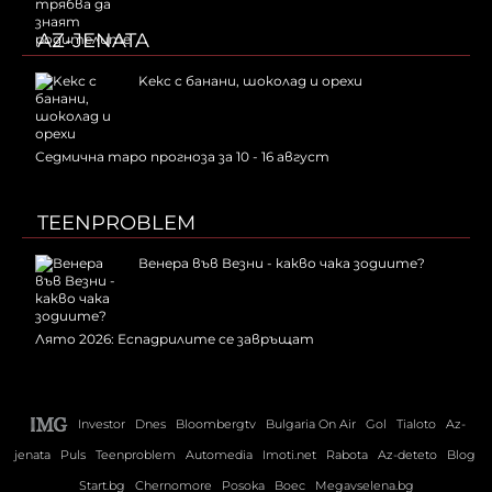
AZ-JENATA
Kекс с банани, шоколад и орехи
Седмична таро прогноза за 10 - 16 август
TEENPROBLEM
Венера във Везни - какво чака зодиите?
Лято 2026: Еспадрилите се завръщат
Investor
Dnes
Bloombergtv
Bulgaria On Air
Gol
Tialoto
Az-
jenata
Puls
Teenproblem
Automedia
Imoti.net
Rabota
Az-deteto
Blog
Start.bg
Chernomore
Posoka
Boec
Megavselena.bg