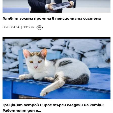
Готвят голяма промяна в пенсионната система
03.08.2026 | 09:38 ч.
215
Гръцкият остров Сирос търси гледачи на котки:
Работният ден е...