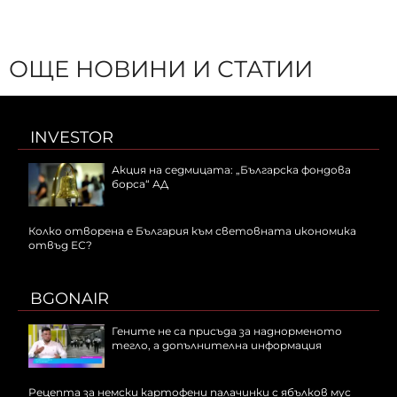
ОЩЕ НОВИНИ И СТАТИИ
INVESTOR
Акция на седмицата: „Българска фондова
борса“ АД
Колко отворена е България към световната икономика
отвъд ЕС?
BGONAIR
Гените не са присъда за наднорменото
тегло, а допълнителна информация
Рецепта за немски картофени палачинки с ябълков мус