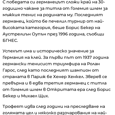
С победата си германецът сложи край на 30-
годишно чакане за титла от Големия шлем за
мъжкия тенис на родината му. Последният
германец, който бе печелил турнир от най-
високата категория, беше Борис Бекер на
Аустрелиън Оупън през 1996 година, съобщи
БГНЕС.
Успехът има и историческо значение за
Германия на клей. За първи път от 1937 година
германски тенисист триумфира на Ролан
Гарос, след като последният шампион от
страната в Париж бе Хенер Хенкел. Зверев се
превърна и в едва третия германец с титла
от Големия шлем в Откритата ера след Борис
Бекер и Михаел Щих.
Трофеят идва след години на преследване на
голямата цел и няколко разочарования на най-