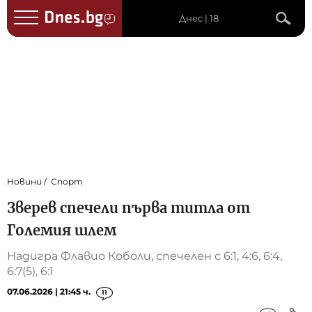
Днес | 18
Новини
Спорт
Зверев спечели първа титла от
Големия шлем
Надигра Флавио Коболи, спечелен с 6:1, 4:6, 6:4,
6:7(5), 6:1
07.06.2026 | 21:45 ч.
11