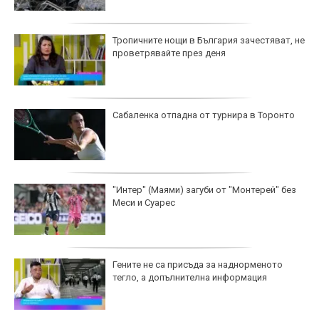
Тропичните нощи в България зачестяват, не
проветрявайте през деня
Сабаленка отпадна от турнира в Торонто
"Интер" (Маями) загуби от "Монтерей" без
Меси и Суарес
Гените не са присъда за наднорменото
тегло, а допълнителна информация