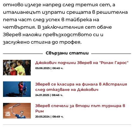
отново излезе напред след третия сет, а
италианецът изпрати срещата в решителна
пета част след успех в тайбрека на
четвъртия. В заключителния сет обаче
Зверев наложи превъзходството си и
заслужено стигна до трофея.
Свързани статии
Джокович подчини Зверев на "Ролан Гарос"
05.06.2025 | 06:45 ч.
Зверев се класира на финала в Австралия
след отказване на Джокович
24.01.2025 | 08:46 ч.
Зверев спечели за втори път турнира в
Рим
20.05.2024 | 08:49 ч.