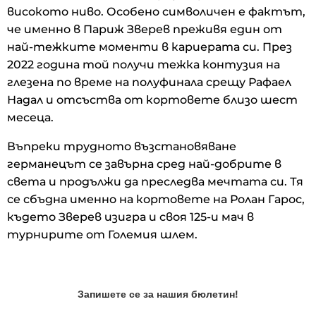
високото ниво. Особено символичен е фактът,
че именно в Париж Зверев преживя един от
най-тежките моменти в кариерата си. През
2022 година той получи тежка контузия на
глезена по време на полуфинала срещу Рафаел
Надал и отсъства от кортовете близо шест
месеца.
Въпреки трудното възстановяване
германецът се завърна сред най-добрите в
света и продължи да преследва мечтата си. Тя
се сбъдна именно на кортовете на Ролан Гарос,
където Зверев изигра и своя 125-и мач в
турнирите от Големия шлем.