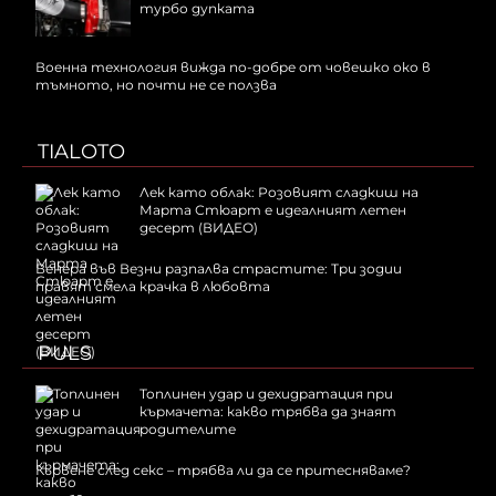
турбо дупката
Военна технология вижда по-добре от човешко око в
тъмното, но почти не се ползва
TIALOTO
Лек като облак: Розовият сладкиш на
Марта Стюарт е идеалният летен
десерт (ВИДЕО)
Венера във Везни разпалва страстите: Три зодии
правят смела крачка в любовта
PULS
Топлинен удар и дехидратация при
кърмачета: какво трябва да знаят
родителите
Кървене след секс – трябва ли да се притесняваме?