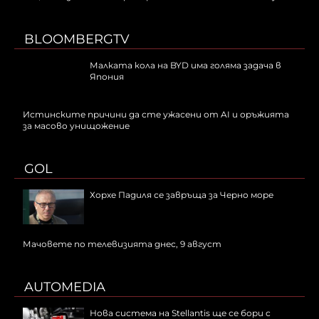
BLOOMBERGTV
Малката кола на BYD има голяма задача в
Япония
Истинските причини да сте ужасени от AI и оръжията
за масово унищожение
GOL
Хорхе Падиля се завръща за Черно море
Мачовете по телевизията днес, 9 август
AUTOMEDIA
Нова система на Stellantis ще се бори с