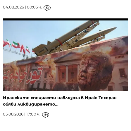
04.08.2026 | 00:05 ч.
32
Иранските спецчасти навлязоха в Ирак: Техеран
обяви ликвидирането...
05.08.2026 | 17:00 ч.
134