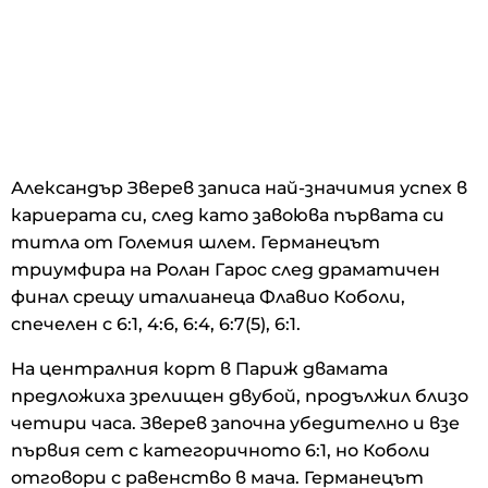
Александър Зверев записа най-значимия успех в
кариерата си, след като завоюва първата си
титла от Големия шлем. Германецът
триумфира на Ролан Гарос след драматичен
финал срещу италианеца Флавио Коболи,
спечелен с 6:1, 4:6, 6:4, 6:7(5), 6:1.
На централния корт в Париж двамата
предложиха зрелищен двубой, продължил близо
четири часа. Зверев започна убедително и взе
първия сет с категоричното 6:1, но Коболи
отговори с равенство в мача. Германецът