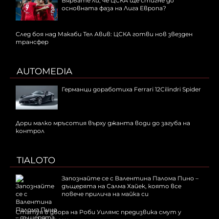
Вярвате ли, че ЦСКА ще стигне до
основната фаза на Лига Европа?
След боя над Макаби Тел Авив: ЦСКА готви нов звезден
трансфер
AUTOMEDIA
Германци доработиха Ferrari 12Cilindri Spider
Дори малко мръсотия върху джанта води до загуба на
контрол
TIALOTO
Запознайте се с Валентина Палома Пино –
дъщерята на Салма Хайек, която все
повече прилича на майка си
Статуя в двора на Роби Уилямс предизвика смут у