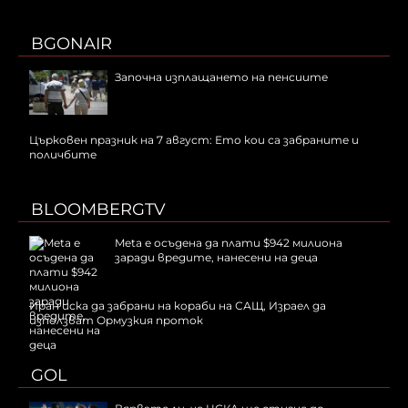
BGONAIR
Започна изплащането на пенсиите
Църковен празник на 7 август: Ето кои са забраните и
поличбите
BLOOMBERGTV
Meta е осъдена да плати $942 милиона
заради вредите, нанесени на деца
Иран иска да забрани на кораби на САЩ, Израел да
използват Ормузкия проток
GOL