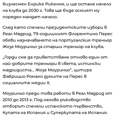
бизнесмен Енрике Рикелме, и ще остане начело
на клуба до 2030 г. Това ще бъде осмият му
пореден мандат начело.
След като спечели президентските избори в
Реал Мадрид, 79-годишният Флорентино Перес
обяви назначаването на португалския треньор
Жозе Моуриньо за старши треньор на клуба.
„Горди сме да приветстваме отново един от
най-добрите треньори в света, истински
мадридиста... Жозе Моуриньо“, цитира
Фабрицио Романо думите на Перес в
социалните медии X.
Моуриньо преди това работи в Реал Мадрид от
2010 до 2013 г. Под негово ръководство
отборът спечели испанското първенство,
Купата на Испания и Суперкупата на Испания.