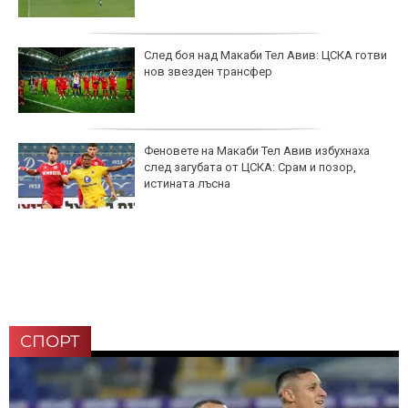
След боя над Макаби Тел Авив: ЦСКА готви
нов звезден трансфер
Феновете на Макаби Тел Авив избухнаха
след загубата от ЦСКА: Срам и позор,
истината лъсна
СПОРТ