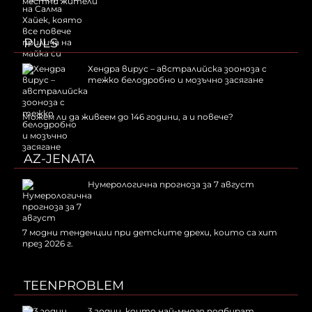
местни жители
PULS
Хендра вирус – австралийска зооноза с
тежко белодробно и мозъчно засягане
Можем ли да живеем до 146 години, а и повече?
AZ-JENATA
Нумерологична прогноза за 7 август
7 модни тенденции при детските дрехи, които са хит
през 2026 г.
TEENPROBLEM
3 зодии, които най-много подбират