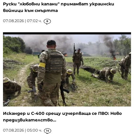
Руски "любовни капани" примамват украински
войници към смъртта
07.08.2026 | 07:02 ч.
8
Искандер и С-400 срещу изчерпваща се ПВО: Ново
предизвикателство...
07.08.2026 | 05:00 ч.
14