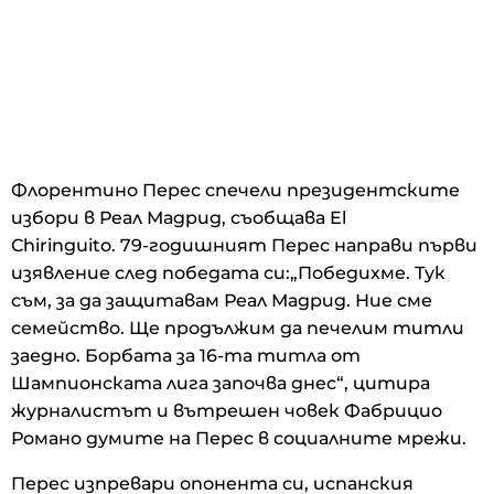
Флорентино Перес спечели президентските
избори в Реал Мадрид, съобщава El
Chiringuito. 79-годишният Перес направи първи
изявление след победата си:„Победихме. Тук
съм, за да защитавам Реал Мадрид. Ние сме
семейство. Ще продължим да печелим титли
заедно. Борбата за 16-та титла от
Шампионската лига започва днес“, цитира
журналистът и вътрешен човек Фабрицио
Романо думите на Перес в социалните мрежи.
Перес изпревари опонента си, испанския