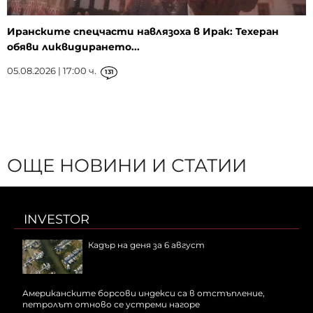
Иранските спецчасти навлязоха в Ирак: Техеран
обяви ликвидирането...
05.08.2026 | 17:00 ч.
131
ОЩЕ НОВИНИ И СТАТИИ
INVESTOR
Кадър на деня за 6 август
Американските борсови индекси са в отстъпление,
петролът отново се устреми нагоре