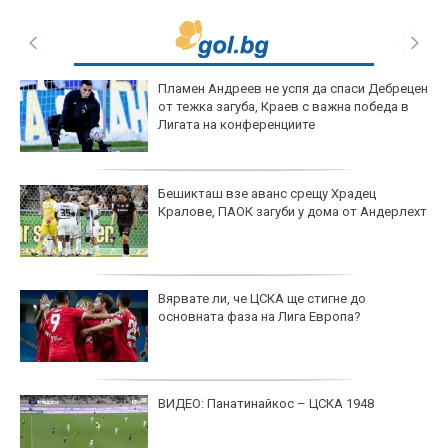
Пламен Андреев не успя да спаси Дебрецен
от тежка загуба, Краев с важна победа в
Лигата на конференциите
Бешикташ взе аванс срещу Храдец
Кралове, ПАОК загуби у дома от Андерлехт
Вярвате ли, че ЦСКА ще стигне до
основната фаза на Лига Европа?
ВИДЕО: Панатинайкос – ЦСКА 1948