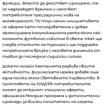
функции. Вместо да действат изолирано, те
се надграждат взаимно и насочват
потребителя през различни нива на
ангажираност. По този начин инициативата
се оформя като последователна и добре
организирана комуникационна рамка около най-
голямото футболно събитие в света. inbet ще
следва стъпките на турнира и ще поддържа
непрекъсната връзка с неговата динамика от
първия до последния съдийски сигнал.
Докато онлайн кампанията развива своите
активности, физическата мрежа добавя още
една посока около Световното първенство. В
пунктовете на ЛИДЕРА потребителите
могат да открият специални оферти,
официална Мондиал програма и допълнителни
изненади за всички почитатели на играта.