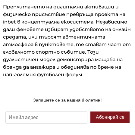
Преплитането на дигитални активации и
физическо присъствие превръща проекта на
inbet в концептуална екосистема. Независимо
дали феновете избират удобството на онлайн
средата, или търсят автентичната
атмосфера в пунктовете, те стават част от
глобалното спортно събитие. Този
дуалистичен модел демонстрира мащаба на
бранда да ангажира и обединява по време на
най-големия футболен форум.