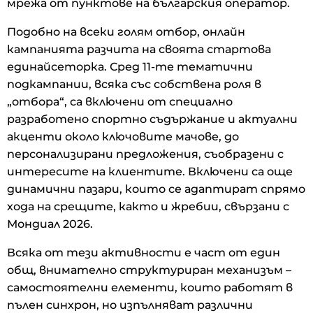
мрежа от пунктове на българския оператор.
Подобно на всеки голям отбор, онлайн
кампанията разчита на своята стартова
единайсеторка. Сред 11-те тематични
подкампании, всяка със собствена роля в
„отбора“, са включени от специално
разработено спортно съдържание и актуални
акценти около ключовите мачове, до
персонализирани предложения, съобразени с
интересите на клиентите. Включени са още
динамични пазари, които се адаптират спрямо
хода на срещите, както и жребии, свързани с
Мондиал 2026.
Всяка от тези активности е част от един
общ, внимателно структуриран механизъм –
самостоятелни елементи, които работят в
пълен синхрон, но изпълняват различни