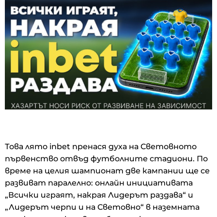
Това лято inbet пренася духа на Световното
първенство отвъд футболните стадиони. По
време на целия шампионат две кампании ще се
развиват паралелно: онлайн инициативата
„Всички играят, накрая Лидерът раздава“ и
„Лидерът черпи и на Световно“ в наземната