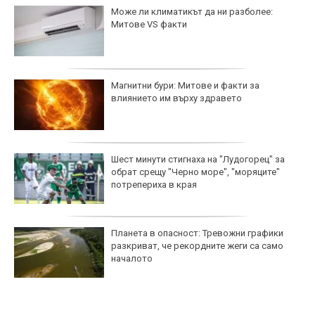
Може ли климатикът да ни разболее:
Митове VS факти
Магнитни бури: Митове и факти за
влиянието им върху здравето
Шест минути стигнаха на "Лудогорец" за
обрат срещу "Черно море", "моряците"
потрепериха в края
Планета в опасност: Тревожни графики
разкриват, че рекордните жеги са само
началото