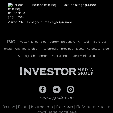
Венера във Везни - какво чака зодиите?
Лято 2026: Еспадрилите се завръщат
Investor
Dnes
Bloombergtv
Bulgaria On Air
Gol
Tialoto
Az-
jenata
Puls
Teenproblem
Automedia
Imoti.net
Rabota
Az-deteto
Blog
Start.bg
Chernomore
Posoka
Boec
Megavselena.bg
ПОСЛЕДВАЙТЕ НИ
За нас
|
Екип
|
Контакти
|
Реклама
|
Поверителност
|
Условия за ползване
|