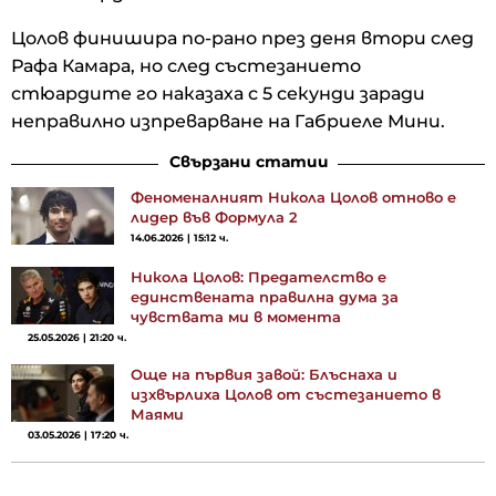
Цолов финишира по-рано през деня втори след
Рафа Камара, но след състезанието
стюардите го наказаха с 5 секунди заради
неправилно изпреварване на Габриеле Мини.
Свързани статии
Феноменалният Никола Цолов отново е
лидер във Формула 2
14.06.2026 | 15:12 ч.
Никола Цолов: Предателство е
единствената правилна дума за
чувствата ми в момента
25.05.2026 | 21:20 ч.
Още на първия завой: Блъснаха и
изхвърлиха Цолов от състезанието в
Маями
03.05.2026 | 17:20 ч.