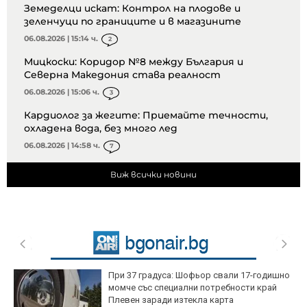
Земеделци искат: Контрол на плодове и
зеленчуци по границите и в магазините
06.08.2026 | 15:14 ч.
2
Мицкоски: Коридор №8 между България и
Северна Македония става реалност
06.08.2026 | 15:06 ч.
3
Кардиолог за жегите: Приемайте течности,
охладена вода, без много лед
06.08.2026 | 14:58 ч.
7
Виж всички новини
При 37 градуса: Шофьор свали 17-годишно
момче със специални потребности край
Плевен заради изтекла карта