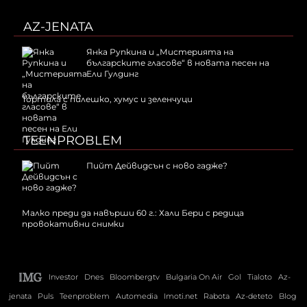
AZ-JENATA
Янка Рупкина и „Мистерията на
българските гласове“ в новата песен на
Ели Гулдинг
Тортила с пилешко, хумус и зеленчуци
TEENPROBLEM
Пийт Дейвидсън с ново гадже?
Малко преди да навърши 60 г.: Хали Бери с редица
провокативни снимки
Investor
Dnes
Bloombergtv
Bulgaria On Air
Gol
Tialoto
Az-
jenata
Puls
Teenproblem
Automedia
Imoti.net
Rabota
Az-deteto
Blog