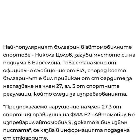
Най-популярният българин в автомобилните
спортове - Никола Цолов, загуби мястото си на
подиума в Барселона. Това стана ясно от
официално съобщение от FIA, според което
българинът е бил привикан от стюардите за
неспазване на член 27, ал. 3 от спортните
регулации, който следи за изпреварванията.
"Предполагаемо нарушение на член 27.3 от
спортния правилник на ФИА F2 - Автомобил 6 е
изпреварил автомобил 9, докато е бил извън
пистата", се казва в информацията подадена
от стюардите.