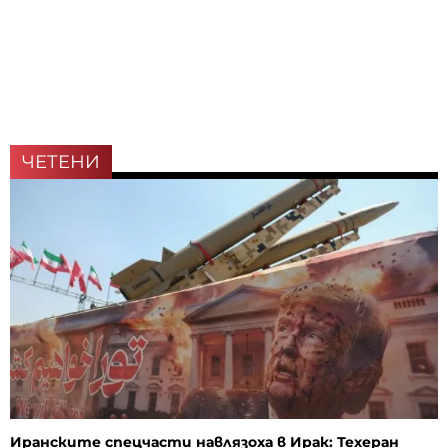
ЧЕТЕНИ
Иранските спецчасти навлязоха в Ирак: Техеран