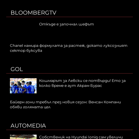
BLOOMBERGTV
Откъде е започнал шефът
Chanel намира формулата за растеж, докато луксозният
сектор буксува
GOL
Кошмарът за Левски се потвърди! Ето за
колко време е аут Акрам Бурас
Байерн гони требъл през новия сезон: Венсан Компани
обяви голямата цел
AUTOMEDIA
Собственик на Hyundai Ioniq сам увеличи