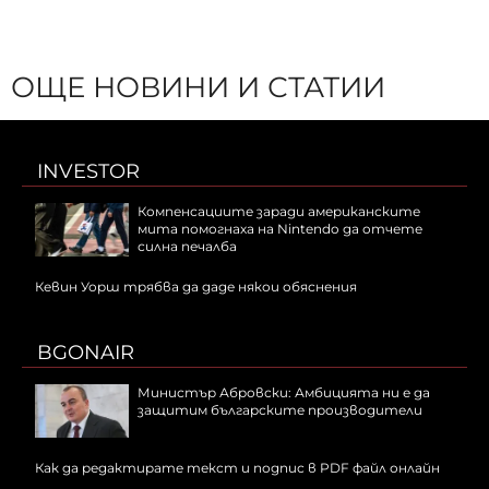
ОЩЕ НОВИНИ И СТАТИИ
INVESTOR
Компенсациите заради американските
мита помогнаха на Nintendo да отчете
силна печалба
Кевин Уорш трябва да даде някои обяснения
BGONAIR
Министър Абровски: Амбицията ни е да
защитим българските производители
Как да редактирате текст и подпис в PDF файл онлайн