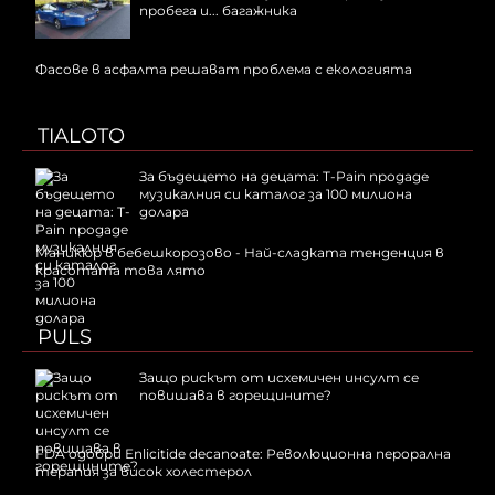
пробега и... багажника
Фасове в асфалта решават проблема с екологията
TIALOTO
За бъдещето на децата: T-Pain продаде
музикалния си каталог за 100 милиона
долара
Маникюр в бебешкорозово - Най-сладката тенденция в
красотата това лято
PULS
Защо рискът от исхемичен инсулт се
повишава в горещините?
FDA одобри Еnlicitide decanoate: Революционна перорална
терапия за висок холестерол