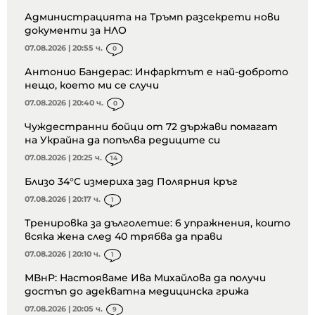
Администрацията на Тръмп разсекрети нови
документи за НЛО
07.08.2026 | 20:55 ч.
0
Антонио Бандерас: Инфарктът е най-доброто
нещо, което ми се случи
07.08.2026 | 20:40 ч.
0
Чуждестранни бойци от 72 държави помагат
на Украйна да попълва редиците си
07.08.2026 | 20:25 ч.
14
Близо 34°C измериха зад Полярния кръг
07.08.2026 | 20:17 ч.
1
Тренировка за дълголетие: 6 упражнения, които
всяка жена след 40 трябва да прави
07.08.2026 | 20:10 ч.
1
МВнР: Настояваме Ива Михайлова да получи
достъп до адекватна медицинска грижа
07.08.2026 | 20:05 ч.
9