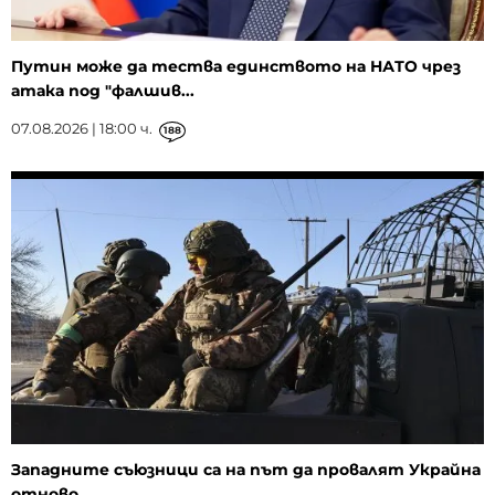
Путин може да тества единството на НАТО чрез
атака под "фалшив...
07.08.2026 | 18:00 ч.
188
Западните съюзници са на път да провалят Украйна
отново