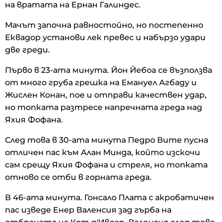
на вратата на Ернан Галиндес.
Мачът започна равностойно, но постепенно
Еквадор установи лек превес и набързо удари
две греди.
Първо в 23-ата минута. Йон Йебоа се възползва
от много груба грешка на Емануел Агбаду и
Жислен Конан, пое и отправи качествен удар,
но топката разтресе напречната греда над
Яхия Фофана.
След това в 30-ата минута Педро Вите пусна
отличен пас към Алан Минда, който изскочи
сам срещу Яхия Фофана и стреля, но топката
отново се отби в горната греда.
В 46-ата минута. Гонсало Плата с акробатичен
пас изведе Енер Валенсия зад гърба на