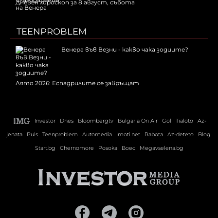
Дневен хороскоп за 8 август, събота
TEENPROBLEM
Венера във Везни - какво чака зодиите?
Лято 2026: Еспадрилите се завръщат
Investor
Dnes
Bloombergtv
Bulgaria On Air
Gol
Tialoto
Az-
jenata
Puls
Teenproblem
Automedia
Imoti.net
Rabota
Az-deteto
Blog
Start.bg
Chernomore
Posoka
Boec
Megavselena.bg