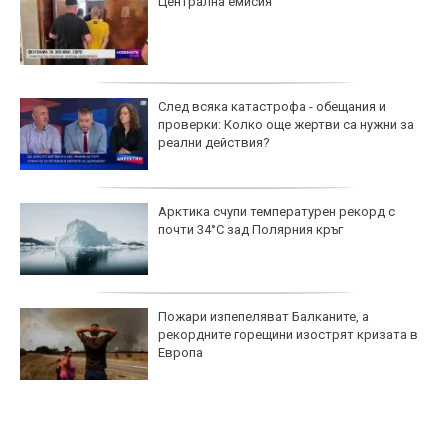
Централна емисия
След всяка катастрофа - обещания и
проверки: Колко още жертви са нужни за
реални действия?
Арктика счупи температурен рекорд с
почти 34°C зад Полярния кръг
Пожари изпепеляват Балканите, а
рекордните горещини изострят кризата в
Европа