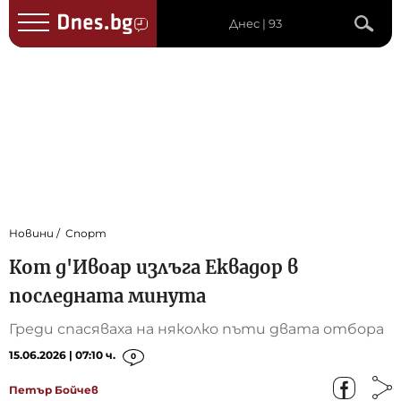
Днес | 93
Новини
Спорт
Кот д'Ивоар излъга Еквадор в
последната минута
Греди спасяваха на няколко пъти двата отбора
15.06.2026 | 07:10 ч.
0
Петър Бойчев