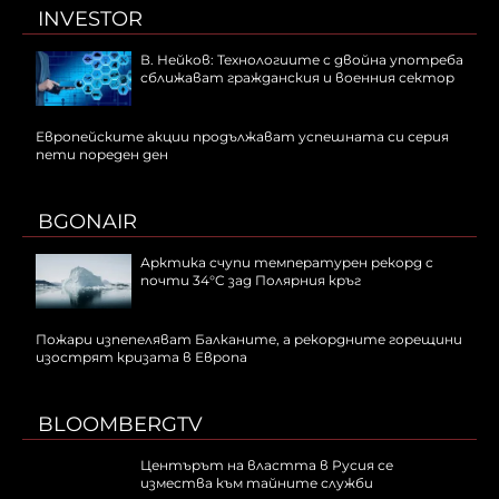
INVESTOR
В. Нейков: Технологиите с двойна употреба
сближават гражданския и военния сектор
Европейските акции продължават успешната си серия
пети пореден ден
BGONAIR
Арктика счупи температурен рекорд с
почти 34°C зад Полярния кръг
Пожари изпепеляват Балканите, а рекордните горещини
изострят кризата в Европа
BLOOMBERGTV
Центърът на властта в Русия се
измества към тайните служби