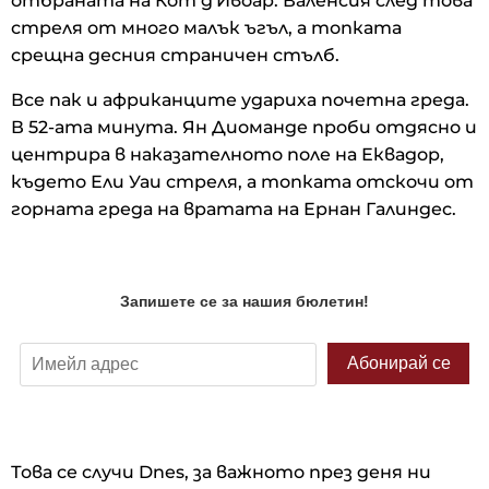
отбраната на Кот д'Ивоар. Валенсия след това
стреля от много малък ъгъл, а топката
срещна десния страничен стълб.
Все пак и африканците удариха почетна греда.
В 52-ата минута. Ян Диоманде проби отдясно и
центрира в наказателното поле на Еквадор,
където Ели Уаи стреля, а топката отскочи от
горната греда на вратата на Ернан Галиндес.
Това се случи Dnes, за важното през деня ни