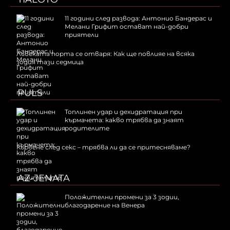
11 години след развода: Антонио Бандерас и
Мелани Грифит остават най-добри
приятели
Лъвската порта се отваря: Как ще повлияе на всяка
зодия тази седмица
PULS
Топлинен удар и дехидратация при
кърмачета: какво трябва да знаят
родителите
Кървене след секс – трябва ли да се притесняваме?
AZ-JENATA
Положителни промени за 3 зодии,
благодарение на Венера