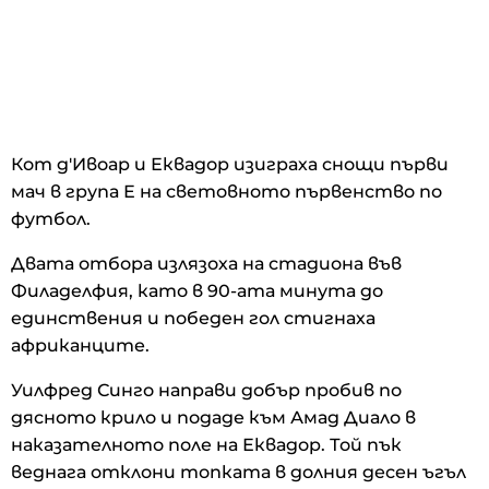
Кот д'Ивоар и Еквадор изиграха снощи първи
мач в група Е на световното първенство по
футбол.
Двата отбора излязоха на стадиона във
Филаделфия, като в 90-ата минута до
единствения и победен гол стигнаха
африканците.
Уилфред Синго направи добър пробив по
дясното крило и подаде към Амад Диало в
наказателното поле на Еквадор. Той пък
веднага отклони топката в долния десен ъгъл