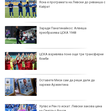
Ясна е програмата на Левски до реванша с
Кайрат
Заради Панатинайкос: Алвеша
преобразява ЦСКА 1948
ЦСКА взривява поне още три трансферни
бомби
Оставете Меси сам да реши дали да
зареже Аржентина
Уулвс и Рен го искат: Левски закова цена
на Светльо Вуцов