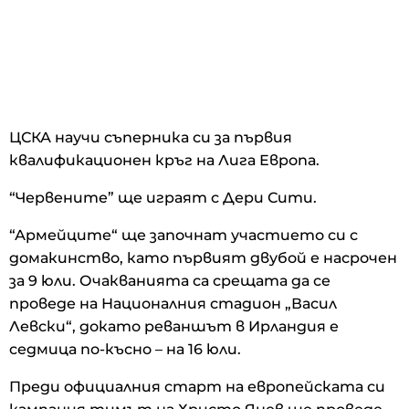
ЦСКА научи съперника си за първия
квалификационен кръг на Лига Европа.
“Червените” ще играят с Дери Сити.
“Армейците“ ще започнат участието си с
домакинство, като първият двубой е насрочен
за 9 юли. Очакванията са срещата да се
проведе на Националния стадион „Васил
Левски“, докато реваншът в Ирландия е
седмица по-късно – на 16 юли.
Преди официалния старт на европейската си