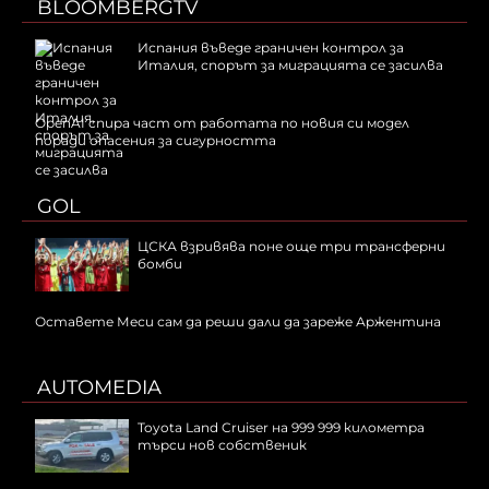
BLOOMBERGTV
Испания въведе граничен контрол за
Италия, спорът за миграцията се засилва
OpenAI спира част от работата по новия си модел
поради опасения за сигурността
GOL
ЦСКА взривява поне още три трансферни
бомби
Оставете Меси сам да реши дали да зареже Аржентина
AUTOMEDIA
Toyota Land Cruiser на 999 999 километра
търси нов собственик