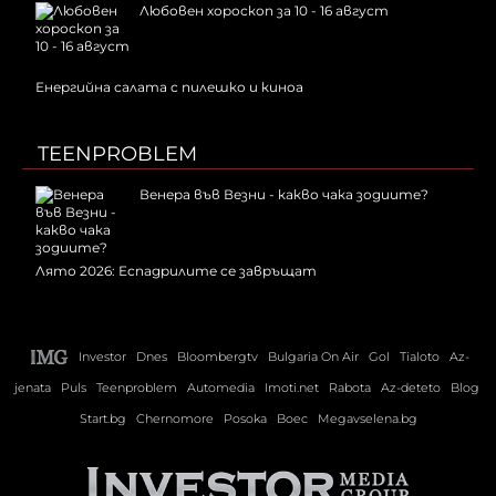
Любовен хороскоп за 10 - 16 август
Енергийна салата с пилешко и киноа
TEENPROBLEM
Венера във Везни - какво чака зодиите?
Лято 2026: Еспадрилите се завръщат
Investor
Dnes
Bloombergtv
Bulgaria On Air
Gol
Tialoto
Az-
jenata
Puls
Teenproblem
Automedia
Imoti.net
Rabota
Az-deteto
Blog
Start.bg
Chernomore
Posoka
Boec
Megavselena.bg