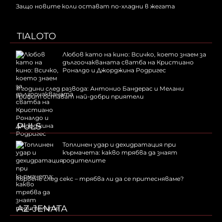
Защо новите коли остават по-хладни в жегата
TIALOTO
Любов като на кино: Всичко, което знаем за
дългоочакваната сватба на Кристиано
Роналдо и Джорджина Родригес
11 години след развода: Антонио Бандерас и Мелани
Грифит остават най-добри приятели
PULS
Топлинен удар и дехидратация при
кърмачета: какво трябва да знаят
родителите
Кървене след секс – трябва ли да се притесняваме?
AZ-JENATA