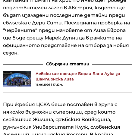
кампания тимът на Христо Янев ще проведе
подготвителен лагер в Австрия, където ще
бъдат изгладени последните детайли преди
сблъсъка с Дери Сити. Последната проверка на
“червените“ преди мачовете от Лига Европа
ще бъде срещу Марек Дупница в рамките на
официалното представяне на отбора за новия
сезон.
Свързани статии
Левски ще срещне Борац Баня Лука за
Шампионска лига
16.06.2026 | 17:22 ч.
При жребия ЦСКА беше поставен в група с
няколко възможни съперници, сред които
словашкия Жилина, сръбския Войводина,
румънския Университатя Клуж, словенския
Алуминий и исландския Вестри. В крайна