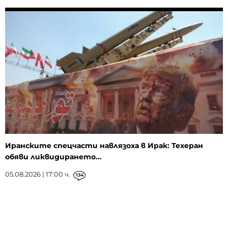
Иранските спецчасти навлязоха в Ирак: Техеран
обяви ликвидирането...
05.08.2026 | 17:00 ч.
134