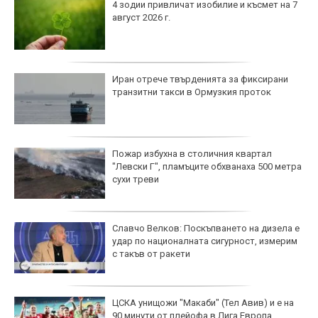
4 зодии привличат изобилие и късмет на 7
август 2026 г.
Иран отрече твърденията за фиксирани
транзитни такси в Ормузкия проток
Пожар избухна в столичния квартал
"Левски Г", пламъците обхванаха 500 метра
сухи треви
Славчо Велков: Поскъпването на дизела е
удар по националната сигурност, измерим
с такъв от ракети
ЦСКА унищожи "Макаби" (Тел Авив) и е на
90 минути от плейофа в Лига Европа