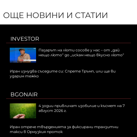
ОЩЕ НОВИНИ И СТАТИИ
INVESTOR
Пазарът на люти сосове у нас – от „дай
нещо люто“ до „искам нещо вкусно люто“
Иран изнудва съседите си: Спрете Тръмп, или ще ви
ударим тежко
BGONAIR
4 зодии привличат изобилие и късмет на 7
август 2026 г.
Иран отрече твърденията за фиксирани транзитни
такси в Ормузкия проток