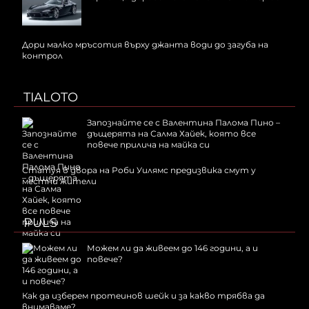
Дори малко мръсотия върху джанта води до загуба на
контрол
TIALOTO
Запознайте се с Валентина Палома Пино –
дъщерята на Салма Хайек, която все
повече прилича на майка си
Статуя в двора на Роби Уилямс предизвика смут у
местни жители
PULS
Можем ли да живеем до 146 години, а и
повече?
Как да изберем протеинов шейк и за какво трябва да
внимаваме?