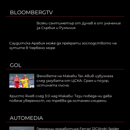
BLOOMBERGTV
Всеки сантиметър от Дунав е от значение
за Сърбия и Румъния
Саудитска Арабия може да прекрати господството на
хутите в Червено море
GOL
Феновете на Макаби Тел Авив избухнаха
след загубата от ЦСКА: Срам и позор,
истината лъсна
Христо Янев след 3:0 над Макаби: Тази победа ни дава
повече увереност, но трябва да останем смирени
AUTOMEDIA
Германци доработиха Ferrari 12Cilindri Spider