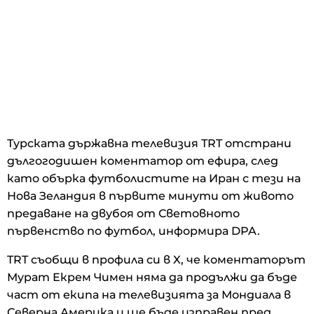
Турската държавна телевизия TRT отстрани
дългогодишен коментатор от ефира, след
като обърка футболистите на Иран с тези на
Нова Зеландия в първите минути от живото
предаване на двубоя от Световното
първенство по футбол, информира DPA.
TRT съобщи в профила си в X, че коментаторът
Мурат Екрем Чимен няма да продължи да бъде
част от екипа на телевизията за Мондиала в
Северна Америка и ще бъде изправен пред