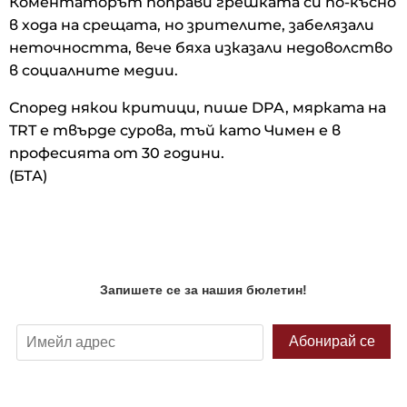
Коментаторът поправи грешката си по-късно
в хода на срещата, но зрителите, забелязали
неточността, вече бяха изказали недоволство
в социалните медии.
Според някои критици, пише DPA, мярката на
TRT е твърде сурова, тъй като Чимен е в
професията от 30 години.
(БТА)