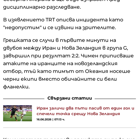
дисциплинарно разследване.
В изявлението TRT описва инцидента като
"недопустим" и се извини на зрителите.
Грешката се случи в първите минути на
двубоя между Иран и Нова Зеландия в група G,
завършил при резултат 2:2. Чимен приписваше
атаките на иранците на новозеландския
отбор, тъй като тимът от Океания носеше
черни екипи вместо обичайните си бели
фланелки.
Свързани статии
Иран заличи два пъти пасив от един гол и
спечели точка срещу Нова Зеландия
16.06.2026 | 07:13 ч.