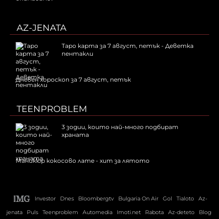
AZ-JENATA
Таро карта за 7 август, петък - Деветка
пентакли
Дневен хороскоп за 7 август, петък
TEENPROBLEM
3 зодии, които най-много подбират
храната
Маникюр кокосово лате - хит за лятото
Investor
Dnes
Bloombergtv
Bulgaria On Air
Gol
Tialoto
Az-
jenata
Puls
Teenproblem
Automedia
Imoti.net
Rabota
Az-deteto
Blog