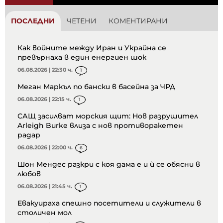
ПОСЛЕДНИ
ЧЕТЕНИ
КОМЕНТИРАНИ
Как войните между Иран и Украйна се
превърнаха в един енергиен шок
06.08.2026 | 22:30 ч.
1
Меган Маркъл по бански в басейна за ЧРД
06.08.2026 | 22:15 ч.
1
САЩ засилват морския щит: Нов разрушител
Arleigh Burke влиза с нов противоракетен
радар
06.08.2026 | 22:00 ч.
6
Шон Мендес разкри с коя дама е и ѝ се обясни в
любов
06.08.2026 | 21:45 ч.
1
Евакуираха спешно посетители и служители в
столичен мол