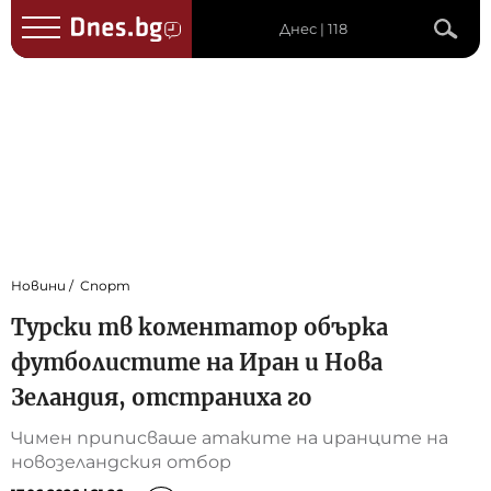
Днес | 118
Новини
Спорт
Турски тв коментатор обърка
футболистите на Иран и Нова
Зеландия, отстраниха го
Чимен приписваше атаките на иранците на
новозеландския отбор