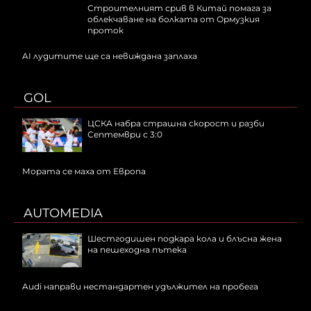
Строителният срив в Китай помага за
облекчаване на болката от Ормузкия
проток
AI лудитите ще са невижданa заплаха
GOL
ЦСКА набра страшна скорост и разби
Септември с 3:0
Мората се маха от Европа
AUTOMEDIA
Шестгодишен подкара кола и блъсна жена
на пешеходна пътека
Audi направи нестандартен удължител на пробега