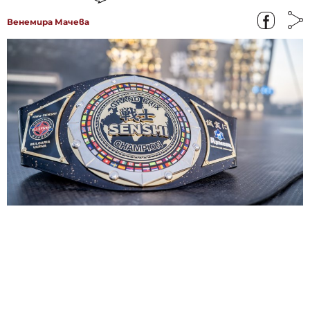
Венемира Мачева