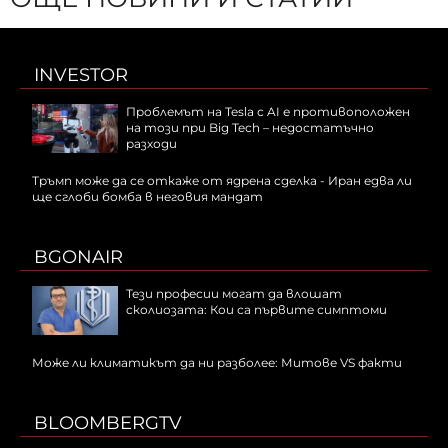
INVESTOR
Проблемът на Tesla с AI е противоположен
на този при Big Tech – недостатъчно
разходи
Тръмп може да се откаже от ядрена сделка - Иран едва ли
ще сглоби бомба в неговия мандат
BGONAIR
Тези професии могат да влошат
сколиозата: Кои са първите симптоми
Може ли климатикът да ни разболее: Митове VS факти
BLOOMBERGTV