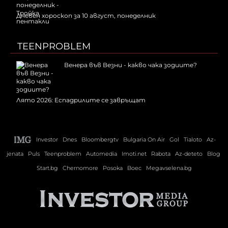
Дневен хороскоп за 10 август, понеделник
TEENPROBLEM
Венера във Везни - какво чака зодиите?
Лято 2026: Еспадрилите се завръщат
Investor
Dnes
Bloombergtv
Bulgaria On Air
Gol
Tialoto
Az-
jenata
Puls
Teenproblem
Automedia
Imoti.net
Rabota
Az-deteto
Blog
Start.bg
Chernomore
Posoka
Boec
Megavselena.bg