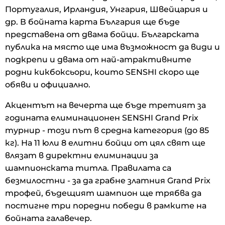
Португалия, Ирландия, Унгария, Швейцария и
др. В бойната карта България ще бъде
представена от двама бойци. Българската
публика на място ще има възможност да види и
подкрепи и двама от най-атрактивните
родни кикбоксьори, които SENSHI скоро ще
обяви и официално.
Акцентът на вечерта ще бъде третият за
годината елиминационен SENSHI Grand Prix
турнир - този път в средна категория (до 85
кг). На 11 юли 8 елитни бойци от цял свят ще
влязат в директни елиминации за
шампионската титла. Правилата са
безмилостни - за да грабне златния Grand Prix
трофей, бъдещият шампион ще трябва да
постигне три поредни победи в рамките на
бойната галавечер.