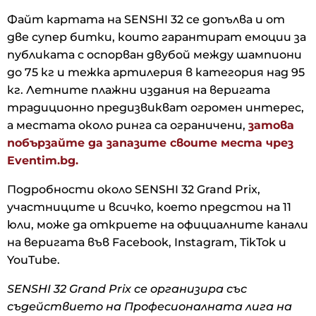
Файт картата на SENSHI 32 се допълва и от
две супер битки, които гарантират емоции за
публиката с оспорван двубой между шампиони
до 75 кг и тежка артилерия в категория над 95
кг. Летните плажни издания на веригата
традиционно предизвикват огромен интерес,
а местата около ринга са ограничени,
затова
побързайте да запазите своите места чрез
Eventim.bg.
Подробности около SENSHI 32 Grand Prix,
участниците и всичко, което предстои на 11
юли, може да откриете на официалните канали
на веригата във Facebook, Instagram, TikTok и
YouTube.
SENSHI 32 Grand Prix се организира със
съдействието на Професионалната лига на