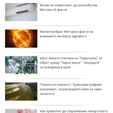
Може ли климатикът да ни разболее:
Митове VS факти
Магнитни бури: Митове и факти за
влиянието им върху здравето
Шест минути стигнаха на "Лудогорец" за
обрат срещу "Черно море", "моряците"
потрепериха в края
Планета в опасност: Тревожни графики
разкриват, че рекордните жеги са само
началото
Как правилно да съхраняваме лекарствата