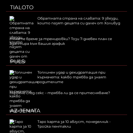
TIALOTO
Обратната страна на славата: 9 звезди,
които пазят децата си далеч от Холивуд
Нямате време за тренировки? Този 7-дневен план се
адаптира към вашия график
PULS
Топлинен удар и дехидратация при
кърмачета: какво трябва да знаят
родителите
Кървене след секс – трябва ли да се притесняваме?
AZ-JENATA
Таро карта за 10 август, понеделник -
Тройка пентакли