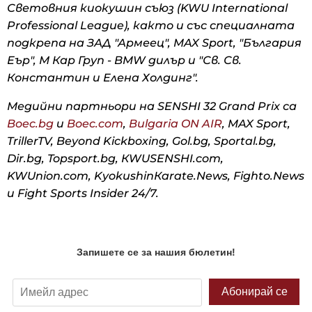
Световния киокушин съюз (KWU International
Professional League), както и със специалната
подкрепа на ЗАД "Армеец", MAX Sport, "България
Еър", М Кар Груп - BMW дилър и "Св. Св.
Константин и Елена Холдинг".
Медийни партньори на SENSHI 32 Grand Prix са
Boec.bg
и
Boec.com
,
Bulgaria ON AIR
, MAX Sport,
TrillerTV, Beyond Kickboxing, Gol.bg, Sportal.bg,
Dir.bg, Topsport.bg, КWUSENSHI.com,
KWUnion.com, KyokushinКarate.News, Fighto.News
и Fight Sports Insider 24/7.