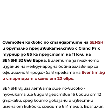
Световен кикбокс по стандартите на
SENSHI
и брутално предизвикателство с Grand Prix
турнир до 85 кг предстоят на 11 юли на
SENSHI 32 във Варна.
Билетите за плажното
издание на международна бойна галавечер са
официално в продажба в мрежата на
Eventim.bg
и стартират с цени от 20 евро
.
SENSHI вдига летвата още по-високо -
публиката ще види в действие 16 бойци от 12
държави, сред които доказани и известни
имена от кикбокс средите в Италия, Бразилия,