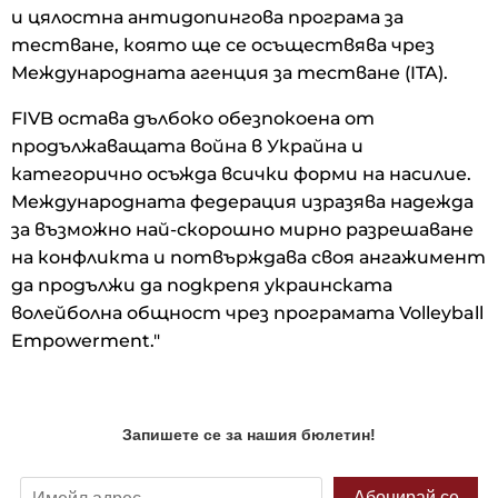
и цялостна антидопингова програма за
тестване, която ще се осъществява чрез
Международната агенция за тестване (ITA).
FIVB остава дълбоко обезпокоена от
продължаващата война в Украйна и
категорично осъжда всички форми на насилие.
Международната федерация изразява надежда
за възможно най-скорошно мирно разрешаване
на конфликта и потвърждава своя ангажимент
да продължи да подкрепя украинската
волейболна общност чрез програмата Volleyball
Empowerment."