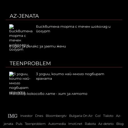
AZ-JENATA
Бисквитена торта с течен шоколад и
йогурт
6 идеи за релакс за заети жени
TEENPROBLEM
3 зодии, които най-много подбират
храната
Маникюр кокосово лате - хит за лятото
Investor
Dnes
Bloombergtv
Bulgaria On Air
Gol
Tialoto
Az-
jenata
Puls
Teenproblem
Automedia
Imoti.net
Rabota
Az-deteto
Blog