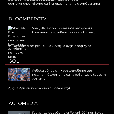
сътрудничеството си в енергетиката и отбраната
BLOOMBERGTV
Shell, BP, Exxon: Големите петролни
компании се готвят за по-ниски цени
Защо водещ търговец на желязна руда е под лупа
GOL
Левски обяви откъде феновете ще
получат билетите си за реванша с Кайрат
Алмати
Дидие Дешан поема много богат клуб
AUTOMEDIA
Германци доработиха Ferrari 12Cilindri Spider