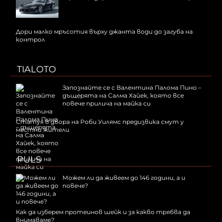
Дори малко мръсотия върху джанта води до загуба на
контрол
TIALOTO
Запознайте се с Валентина Палома Пино –
дъщерята на Салма Хайек, която все
повече прилича на майка си
Статуя в двора на Роби Уилямс предизвика смут у
местни жители
PULS
Можем ли да живеем до 146 години, а и
повече?
Как да изберем протеинов шейк и за какво трябва да
внимаваме?