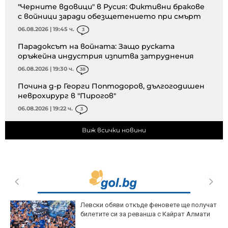
"Черните вдовици" в Русия: Фиктивни бракове
с войници заради обезщетението при смърт
06.08.2026 | 19:45 ч.
3
Парадоксът на войната: Защо руската
оръжейна индустрия изпитва затруднения
06.08.2026 | 19:30 ч.
38
Почина д-р Георги Поптодоров, дългогодишен
неврохирург в "Пирогов"
06.08.2026 | 19:22 ч.
3
Виж всички новини
Левски обяви откъде феновете ще получат
билетите си за реванша с Кайрат Алмати