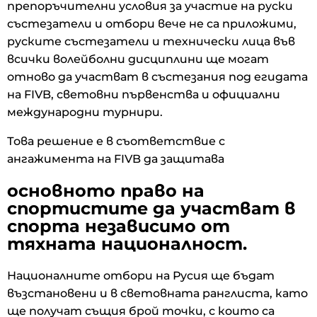
препоръчителни условия за участие на руски
състезатели и отбори вече не са приложими,
руските състезатели и технически лица във
всички волейболни дисциплини ще могат
отново да участват в състезания под егидата
на FIVB, световни първенства и официални
международни турнири.
Това решение е в съответствие с
ангажимента на FIVB да защитава
основното право на
спортистите да участват в
спорта независимо от
тяхната националност
.
Националните отбори на Русия ще бъдат
възстановени и в световната ранглиста, като
ще получат същия брой точки, с които са