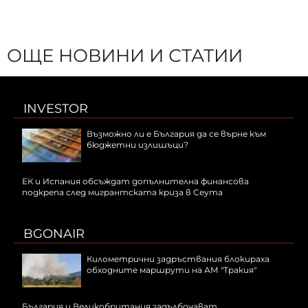
ОЩЕ НОВИНИ И СТАТИИ
INVESTOR
Възможно ли е България да се върне към
бюджетни излишъци?
ЕК и Испания обсъждат допълнителна финансова
подкрепа след мигрантската криза в Сеута
BGONAIR
Километрични задръствания блокираха
обходните маршрути на АМ "Тракия"
България и Великобритания задълбочават