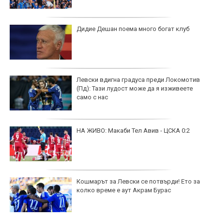
Дидие Дешан поема много богат клуб
Левски вдигна градуса преди Локомотив
(Пд): Тази лудост може да я изживеете
само с нас
НА ЖИВО: Макаби Тел Авив - ЦСКА 0:2
Кошмарът за Левски се потвърди! Ето за
колко време е аут Акрам Бурас