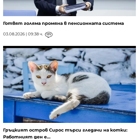
Готвят голяма промяна в пенсионната система
03.08.2026 | 09:38 ч.
171
Гръцкият остров Сирос търси гледачи на котки:
Работният ден е...