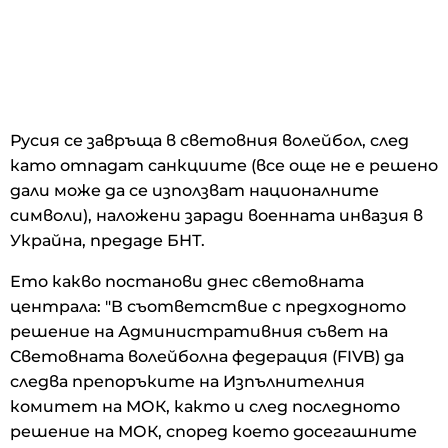
Русия се завръща в световния волейбол, след
като отпадат санкциите (все още не е решено
дали може да се използват националните
символи), наложени заради военната инвазия в
Украйна, предаде БНТ.
Ето какво постанови днес световната
централа: "В съответствие с предходното
решение на Административния съвет на
Световната волейболна федерация (FIVB) да
следва препоръките на Изпълнителния
комитет на МОК, както и след последното
решение на МОК, според което досегашните