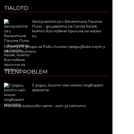
TIALOTO
Запознайте се с Валентина Палома
Пино – дъщерята на Салма Хайек,
която все повече прилича на майка
си
Статуя в двора на Роби Уилямс предизвика смут у
местни жители
TEENPROBLEM
3 зодии, които най-много подбират
храната
Маникюр кокосово лате - хит за лятото