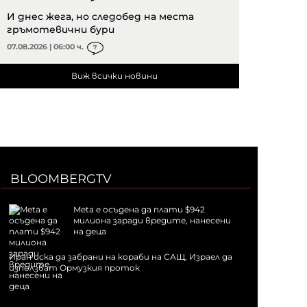
И днес жега, но следобед на места
гръмотевични бури
07.08.2026 | 06:00 ч.
7
Виж всички новини
BLOOMBERGTV
Meta е осъдена да плати $942
милиона заради вредите, нанесени
на деца
Иран иска да забрани на кораби на САЩ, Израел да
използват Ормузкия проток