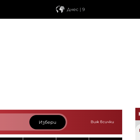
Днес | 9
Избери
Виж всички