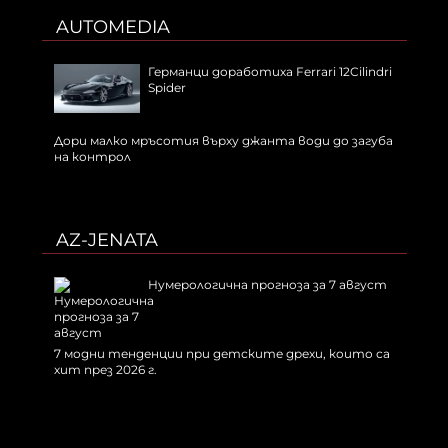
AUTOMEDIA
Германци доработиха Ferrari 12Cilindri
Spider
Дори малко мръсотия върху джанта води до загуба
на контрол
AZ-JENATA
Нумерологична прогноза за 7 август
7 модни тенденции при детските дрехи, които са
хит през 2026 г.