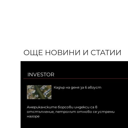
ОЩЕ НОВИНИ И СТАТИИ
INVESTOR
Кадър на деня за 6 август
Американските борсови индекси са в
отстъпление, петролът отново се устреми
нагоре