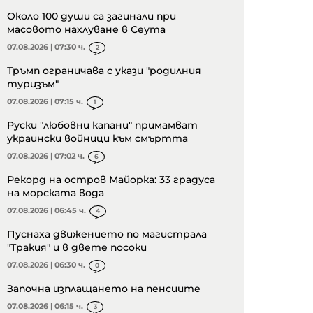
Около 100 души са загинали при
масовото нахлуване в Сеута
07.08.2026 | 07:30 ч.
2
Тръмп ограничава с укази "родилния
туризъм"
07.08.2026 | 07:15 ч.
1
Руски "любовни капани" примамват
украински войници към смъртта
07.08.2026 | 07:02 ч.
6
Рекорд на остров Майорка: 33 градуса
на морската вода
07.08.2026 | 06:45 ч.
4
Пуснаха движението по магистрала
"Тракия" и в двете посоки
07.08.2026 | 06:30 ч.
0
Започна изплащането на пенсиите
07.08.2026 | 06:15 ч.
3