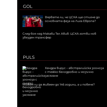
GOL
Вярвате ли, че ЦСКА ще стигне до
основната фаза на Лига Европа?
След боя над Макаби Тел Авив: ЦСКА готви нов
звезден трансфер
PULS
Хендра вирус – австралийска зооноза
с тежко белодробно и мозъчно
засягане
Можем ли да живеем до 146 години, а и повече?