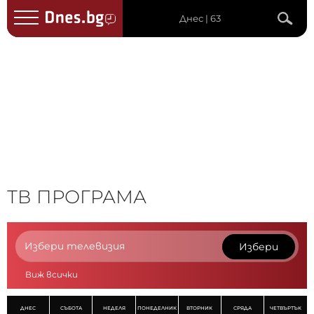
Днес | 63
ТВ ПРОГРАМА
Избери телевизия
Избери
Виж всички
ДНЕС
СЪБОТА
НЕДЕЛЯ
ПОНЕДЕЛНИК
ВТОРНИК
СРЯДА
ЧЕТВЪРТЪК