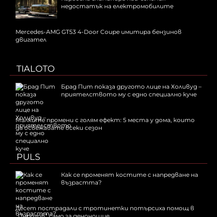
недостатък на електромобилите
Mercedes-AMG GT53 4-Door Coupe имитира бензинов
двигател
TIALOTO
Брад Пит показа другото лице на Холивуд –
приятелството му с едно специално куче
Малките промени с голям ефект: 5 места у дома, които
да освежавате всеки сезон
PULS
Как се променят костите с напредване на
възрастта?
Десет пострадали с тротинетки потърсиха помощ в
„Пирогов“ само за денонощие