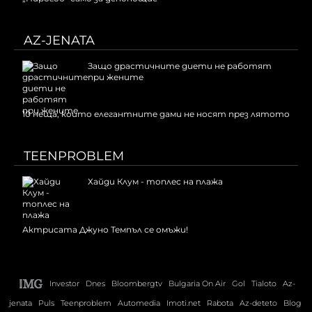
AZ-JENATA
Защо драстичните диети не работят
при жените
10 неща, които елегантните дами не носят през лятото
TEENPROBLEM
Хайди Клум - топлес на плажа
Актрисата Джуно Темпъл се омъжи!
Investor
Dnes
Bloombergtv
Bulgaria On Air
Gol
Tialoto
Az-
jenata
Puls
Teenproblem
Automedia
Imoti.net
Rabota
Az-deteto
Blog