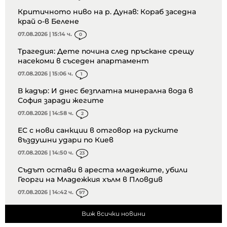
Критичното ниво на р. Дунав: Кораб заседна
край о-в Белене
07.08.2026 | 15:14 ч.
0
Трагедия: Дете почина след пръскане срещу
насекоми в съседен апартамент
07.08.2026 | 15:06 ч.
1
В кадър: И днес безплатна минерална вода в
София заради жегите
07.08.2026 | 14:58 ч.
2
ЕС с нови санкции в отговор на руските
въздушни удари по Киев
07.08.2026 | 14:50 ч.
23
Съдът остави в ареста младежите, убили
Георги на Младежкия хълм в Пловдив
07.08.2026 | 14:42 ч.
97
Виж всички новини