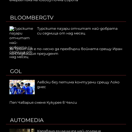
BLOOMBERGTV
Турските пазари отчитат най-добрата
си седмица от над месец
За Тръмп ще е по-лесно да прехвърли войната срещу Иран
на следващия президент
GOL
Левски без петима контузени срещу Локо
днес
Пеп Чавария сменя Кукурея в Челси
AUTOMEDIA
Каравана елиминира най-големия