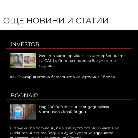
ОЩЕ НОВИНИ И СТАТИИ
INVESTOR
Йената като оръжие: как интервенцията
на САЩ и Япония променя валутните
пазари
Как България стана батерията на Източна Европа
BGONAIR
Над 200 000 къса цигари задържаха
митничари край Видин
В "Големите последици" на 8 август от 14:00 часа: Как
ниските ниските води на Дунав удариха ядрената
енергетика на Югоизточна Европа