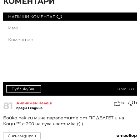
КОМЕНТАРИ
НАПИШИ КОМЕНТАР
Публикувай
0
от 500
81
Анонимен Келеш
12
1
преди 1 година
Бойко пак ги мина парапетите от ППДБЛГБТ и на
Коци *** с 200 на суха настилка:):):)
отговор
Сигнализирай