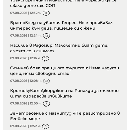
Транспортният министър: Не е морално да се
свали дете със СОП
07.08.2026 | 12:32 ч.
0
Братовчед на убития Георги: Не е проявявал
интерес към деца, пишеше си с жени
07.08.2026 | 12:24 ч.
12
Насилие в Радомир: Малолетни бият дете,
смеят се и снимат
07.08.2026 | 12:16 ч.
11
Слънчев бряг пращи от туристи: Няма надути
цени, няма свободни стаи
07.08.2026 | 12:08 ч.
32
Критикуват Джорджина на Роналдо за тялото
ѝ, тя си харесва извивките
07.08.2026 | 12:00 ч.
7
Земетресение с магнитуд 4,1 е регистрирано в
Егейско море
07.08.2026 | 11:52 ч.
0