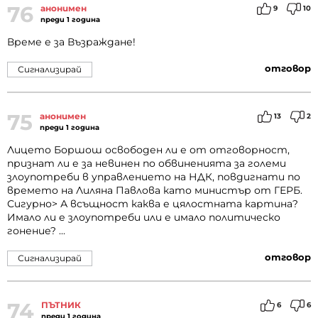
76
анонимен
9
10
преди 1 година
Време е за Възраждане!
отговор
Сигнализирай
75
анонимен
13
2
преди 1 година
Лицето Боршош освободен ли е от отговорност,
признат ли е за невинен по обвиненията за големи
злоупотреби в управлението на НДК, повдигнати по
времето на Лиляна Павлова като министър от ГЕРБ.
Сигурно> А всъщност каква е цялостната картина?
Имало ли е злоупотреби или е имало политическо
гонение? ...
отговор
Сигнализирай
74
ПЪТНИК
6
6
преди 1 година