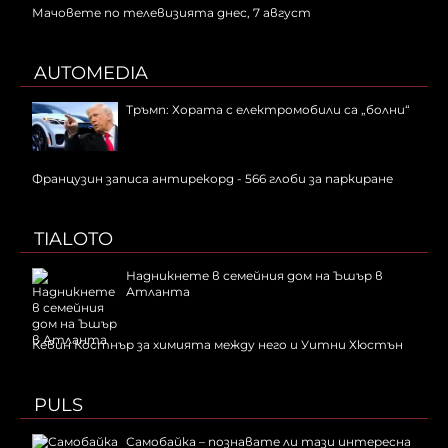
Мачовете по телевизията днес, 7 август
AUTOMEDIA
Тръмп: Хората с електромобили са „болни“
Французин записа антирекорд - 566 глоби за паркиране
TIALOTO
Надникнете в семейния дом на Ъшър в
Атланта
Кевин Костнър за химията между него и Уитни Хюстън
PULS
Самобайка – познавате ли тази интересна