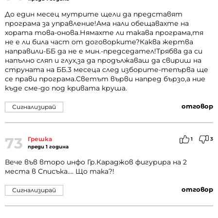
До един месец мутрите щели да представят
програма за управление!Ама нали обещавахте на
хората това-онова.Нямахте ли такава програма,тя
не е ли била част от договорките?Каква жертва
направили-ББ да не е мин.-председател!Трябва да си
напълно сляп и глух,за да продължаваш да свириш на
струната на ББ.3 месеца след изборите-тепърва ще
се прави програма.Светът върви напред бързо,а ние
къде сме-до под кривата круша.
отговор
Сигнализирай
73
Грешка
1
3
преди 1 година
Вече във второ инфо Гр.Караджов фигурира на 2
места в Списъка.... Що така?!
отговор
Сигнализирай