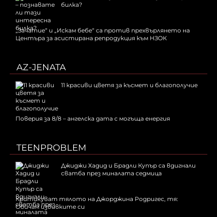
билка?
„Зачатие“ и „Искам бебе“ са против прехвърлянето на
Центъра за асистирана репродукция към НЗОК
AZ-JENATA
11 красиви цветя за късмет и благополучие
Поверия за 8/8 – ангелска дата с могъща енергия
TEENPROBLEM
Джиджи Хадид и Брадли Купър са вдигнали
сватба през миналата седмица
Критикуват тялото на Джорджина Родригес, тя:
Обичам извивките си