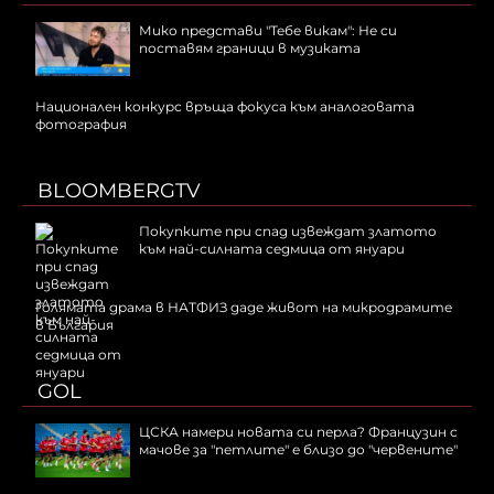
Мико представи "Тебе викам": Не си
поставям граници в музиката
Национален конкурс връща фокуса към аналоговата
фотография
BLOOMBERGTV
Покупките при спад извеждат златото
към най-силната седмица от януари
Голямата драма в НАТФИЗ даде живот на микродрамите
в България
GOL
ЦСКА намери новата си перла? Французин с
мачове за "петлите" е близо до "червените"