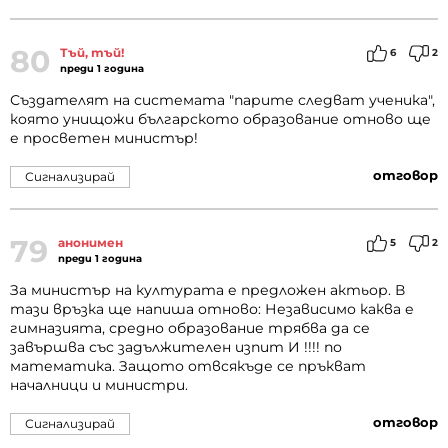
80
Тъй, тъй!
6
2
преди 1 година
Създателят на системата "парите следват ученика",
която унищожи българското образование отново ще
е просветен министър!
отговор
Сигнализирай
79
анонимен
5
2
преди 1 година
За министър на културата е предложен актьор. В
тази връзка ще напиша отново: Независимо каква е
гимназията, средно образование трябва да се
завършва със задължителен изпит И !!!! по
математика. Защото отвсякъде се пръкват
началници и министри.
отговор
Сигнализирай