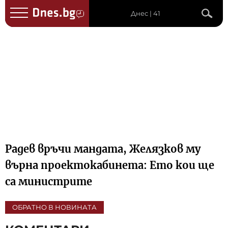
Днес | 41
Радев връчи мандата, Желязков му
върна проектокабинета: Ето кои ще
са министрите
ОБРАТНО В НОВИНАТА