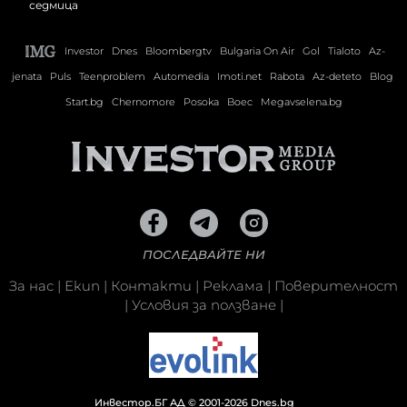
Investor
Dnes
Bloombergtv
Bulgaria On Air
Gol
Tialoto
Az-
jenata
Puls
Teenproblem
Automedia
Imoti.net
Rabota
Az-deteto
Blog
Start.bg
Chernomore
Posoka
Boec
Megavselena.bg
ПОСЛЕДВАЙТЕ НИ
За нас
|
Екип
|
Контакти
|
Реклама
|
Поверителност
|
Условия за ползване
|
Инвестор.БГ АД © 2001-2026 Dnes.bg