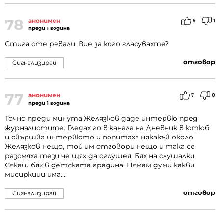
78
анонимен
6
1
преди 1 година
Стига сте ревали. Вие за кого гласувахте?
отговор
Сигнализирай
77
анонимен
7
0
преди 1 година
Точно преди минута Желязков даде интервю пред
журналистите. Гледах го в канала на Дневник в ютюб
и свършва интервюто и попитаха някакъв около
Желязков нещо, той им отговори нещо и така се
разсмяха тези че щях да оглушея. Бях на слушалки.
Сякаш бях в детската градина. Нямам думи какви
мисиркиии има....
отговор
Сигнализирай