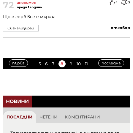
72
анонимен
4
7
преди 1 година
Що е герб все е мъpша
отговор
Сигнализирай
първа
последна
5
6
7
8
9
10
11
НОВИНИ
ПОСЛЕДНИ
ЧЕТЕНИ
КОМЕНТИРАНИ