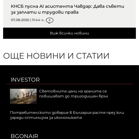
КНСБ пусна AI асистента Чавдар: Дава съвети
за заплати и трудови права
07.08.2026 | 11:44 ч.
6
Виж всички новини
ОЩЕ НОВИНИ И СТАТИИ
INVESTOR
Световните цени на храните се
повишават до тригодишен връх
Потребителското доверие в България расте през юли
заради оптимизма за икономиката
BGONAIR