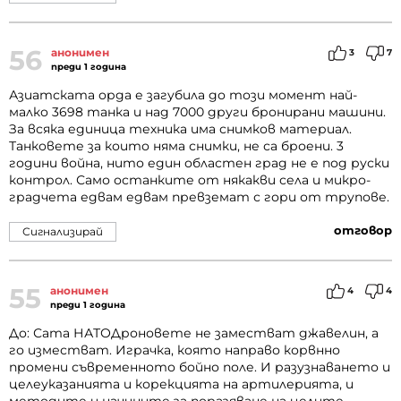
56
анонимен
3
7
преди 1 година
Азиатската орда е загубила до този момент най-
малко 3698 танка и над 7000 други бронирани машини.
За всяка единица техника има снимков материал.
Танковете за които няма снимки, не са броени. 3
години война, нито един областен град не е под руски
контрол. Само останките от някакви села и микро-
градчета едвам едвам превземат с гори от трупове.
отговор
Сигнализирай
55
анонимен
4
4
преди 1 година
До: Сата НАТОДроновете не заместват джавелин, а
го изместват. Играчка, която направо корвнно
промени съвременното бойно поле. И разузнаването и
целеуказанията и корекцията на артилерията, и