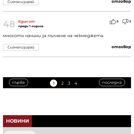
отговор
Сигнализирай
48
Един от
5
3
преди 1 година
многото начини за пълнене на чекмеджета.
отговор
Сигнализирай
първа
последна
1
2
3
4
НОВИНИ