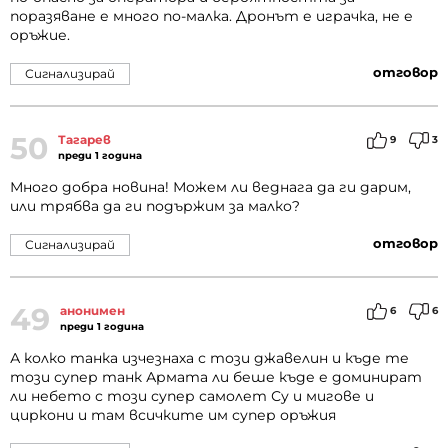
поразяване е много по-малка. Дронът е играчка, не е
оръжие.
отговор
Сигнализирай
50
Тагарев
9
3
преди 1 година
Много добра новина! Можем ли веднага да ги дарим,
или трябва да ги подържим за малко?
отговор
Сигнализирай
49
анонимен
6
6
преди 1 година
А колко танка изчезнаха с този джавелин и къде те
този супер танк Армата ли беше къде е доминират
ли небето с този супер самолет Су и мигове и
циркони и там всичките им супер оръжия