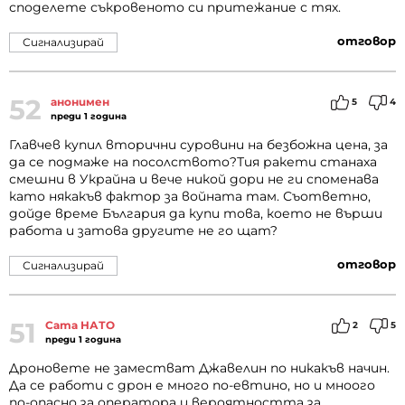
споделете съкровеното си притежание с тях.
отговор
Сигнализирай
52
анонимен
5
4
преди 1 година
Главчев купил вторични суровини на безбожна цена, за
да се подмаже на посолството?Тия ракети станаха
смешни в Украйна и вече никой дори не ги споменава
като някакъв фактор за войната там. Съответно,
дойде време България да купи това, което не върши
работа и затова другите не го щат?
отговор
Сигнализирай
51
Сата НАТО
2
5
преди 1 година
Дроновете не заместват Джавелин по никакъв начин.
Да се работи с дрон е много по-евтино, но и мноого
по-опасно за оператора и вероятността за