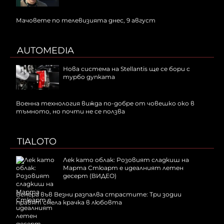
Мачовете по телевизията днес, 9 август
AUTOMEDIA
Нова система на Stellantis ще се бори с
турбо дупката
Военна технология вижда по-добре от човешко око в
тъмното, но почти не се ползва
TIALOTO
Лек като облак: Розовият сладкиш на
Марта Стюарт е идеалният летен
десерт (ВИДЕО)
Венера във Везни разпалва страстите: Три зодии
правят смела крачка в любовта