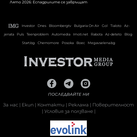
Лято 2026: Еспадрилите се завръщат
Investor
Dnes
Bloombergtv
Bulgaria On Air
Gol
Tialoto
Az-
jenata
Puls
Teenproblem
Automedia
Imoti.net
Rabota
Az-deteto
Blog
Start.bg
Chernomore
Posoka
Boec
Megavselena.bg
ПОСЛЕДВАЙТЕ НИ
За нас
|
Екип
|
Контакти
|
Реклама
|
Поверителност
|
Условия за ползване
|