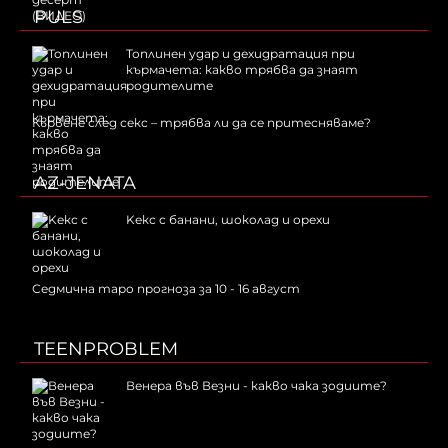
PULS
Топлинен удар и дехидратация при
кърмачета: какво трябва да знаят
родителите
Кървене след секс – трябва ли да се притесняваме?
AZ-JENATA
Kекс с банани, шоколад и орехи
Седмична таро прогноза за 10 - 16 август
TEENPROBLEM
Венера във Везни - какво чака зодиите?