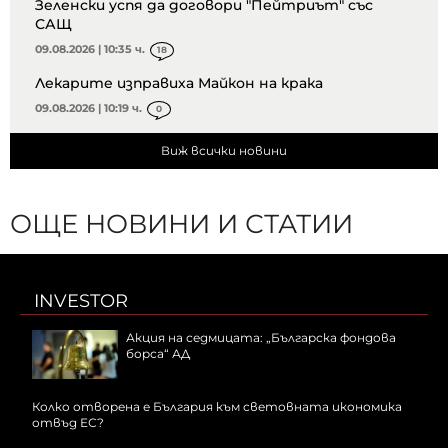
Зеленски успя да договори "Пейтриът" със
САЩ
09.08.2026 | 10:35 ч.
18
Лекарите изправиха Майкон на крака
09.08.2026 | 10:19 ч.
0
Виж всички новини
ОЩЕ НОВИНИ И СТАТИИ
INVESTOR
Акция на седмицата: „Българска фондова
борса“ АД
Колко отворена е България към световната икономика
отвъд ЕС?