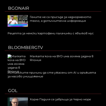
BGONAIR
Гените не са присъда за наднорменото
тегло, а допълнителна информация
Рецепта за немски картофени палачинки с ябълков мус
BLOOMBERGTV
Малката кола на BYD има голяма задача в
Япония
Истинските причини да сте ужасени от AI и оръжията
за масово унищожение
GOL
Хорхе Падиля се завръща за Черно море