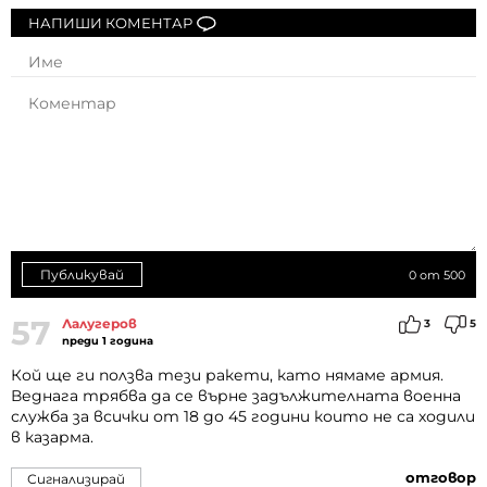
НАПИШИ КОМЕНТАР
Публикувай
0
от 500
57
Лалугеров
3
5
преди 1 година
Кой ще ги ползва тези ракети, като нямаме армия.
Веднага трябва да се върне задължителната военна
служба за всички от 18 до 45 години които не са ходили
в казарма.
отговор
Сигнализирай