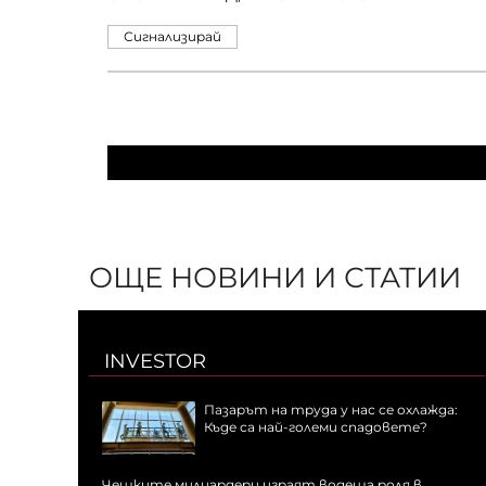
Сигнализирай
ОЩЕ НОВИНИ И СТАТИИ
INVESTOR
Пазарът на труда у нас се охлажда:
Къде са най-големи спадовете?
Чешките милиардери играят водеща роля в