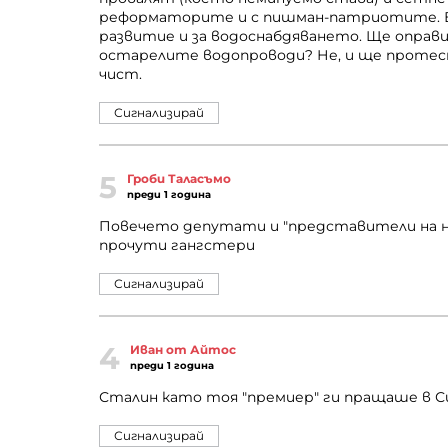
реформаторите и с пишман-патриотите. Ет
развитие и за водоснабдяването. Ще оправ
остарелите водопроводи? Не, и ще протест
чист.
Сигнализирай
5
Гроби Таласъмо
преди 1 година
Повечето депутати и "представители на на
прочути гангстери
Сигнализирай
4
Иван от Айтос
преди 1 година
Сталин като тоя "премиер" ги пращаше в С
Сигнализирай