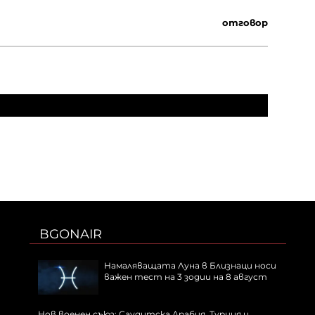
отговор
BGONAIR
Намаляващата Луна в Близнаци носи
важен тест на 3 зодии на 8 август
Нов военен съюз: Саудитска Арабия, Турция и