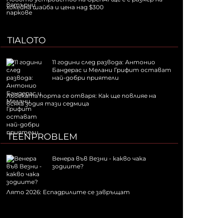
хокейна шайба и цена над $300
TIALOTO
11 години след развода: Антонио
Бандерас и Мелани Грифит остават
най-добри приятели
Лъвската порта се отваря: Как ще повлияе на
всяка зодия тази седмица
TEENPROBLEM
Венера във Везни - какво чака
зодиите?
Лято 2026: Еспадрилите се завръщат