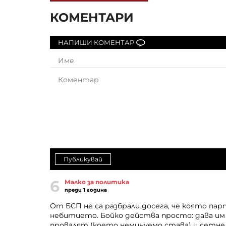
КОМЕНТАРИ
НАПИШИ КОМЕНТАР
Публикувай
6
Малко за политика
преди 1 година
От БСП не са разбрали досега, че която парт
небитието. Бойко действа просто: дава им
провалят (което неминуемо става) и сетне 