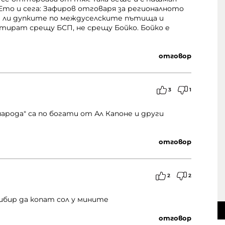
о и сега: Зафиров отговаря за регионалното
и ли дупките по междуселските пътища и
ират срещу БСП, не срещу Бойко. Бойко е
отговор
3
1
рода" са по богати от Ал Капоне и други
отговор
2
2
ибир да копат сол у мините
отговор