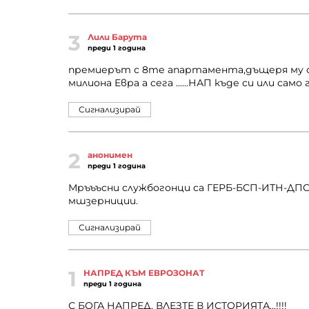
3
Лили Барута
преди 1 година
премиерът с 8те апартамента,дъщеря му с 
милиона Евра а сега ......НАП къде си или са
Сигнализирай
2
анонимен
преди 1 година
Мръъъсни службогонци са ГЕРБ-БСП-ИТН-ДПС
мшзерниции.
Сигнализирай
1
НАПРЕД КЪМ ЕВРОЗОНАТ
преди 1 година
С БОГА НАПРЕД, ВЛЕЗТЕ В ИСТОРИЯТА...!!!!