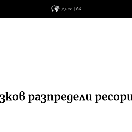
Днес | 84
ков разпредели ресор