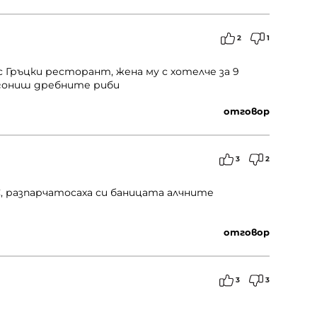
2
1
Гръцки ресторант, жена му с хотелче за 9
мо гониш дребните риби
отговор
3
2
, разпарчатосаха си баницата алчните
отговор
3
3