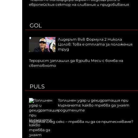
европейския сектор на сливания и придобивания
GOL
Лидерът във Формула 2 Никола
Цолов: Това е отплата за положения
труд
Терорист заплашил да взриви Меси с бомба на
световното
PULS
Топлинен удар и дехидратация при
кърмачета: какво трябва да знаят
родителите
Кървене след секс – трябва ли да се притесняваме?