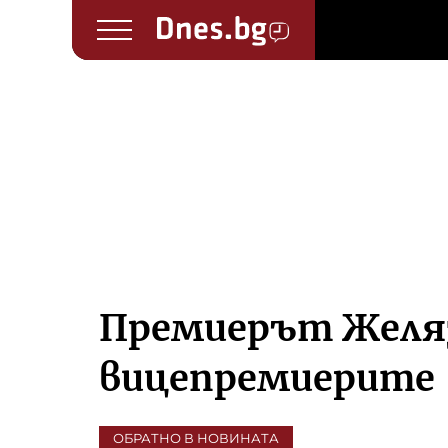
Премиерът Желяз
вицепремиерите
ОБРАТНО В НОВИНАТА