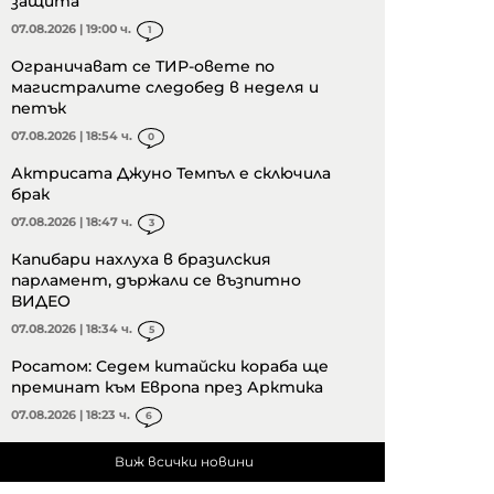
защита
07.08.2026 | 19:00 ч.
1
Ограничават се ТИР-овете по
магистралите следобед в неделя и
петък
07.08.2026 | 18:54 ч.
0
Актрисата Джуно Темпъл е сключила
брак
07.08.2026 | 18:47 ч.
3
Капибари нахлуха в бразилския
парламент, държали се възпитно
ВИДЕО
07.08.2026 | 18:34 ч.
5
Росатом: Седем китайски кораба ще
преминат към Европа през Арктика
07.08.2026 | 18:23 ч.
6
Виж всички новини