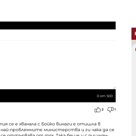
0
от 500
2
1
ия се е хванала с Бойко винаги е отишла в
 най-проблемните министерства и ги чака да се
се оттървава от тях. Така беше и с пишман-