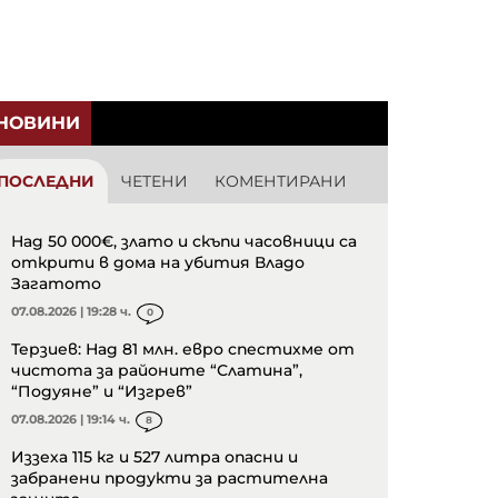
НОВИНИ
ПОСЛЕДНИ
ЧЕТЕНИ
КОМЕНТИРАНИ
Над 50 000€, злато и скъпи часовници са
открити в дома на убития Владо
Загатото
07.08.2026 | 19:28 ч.
0
Терзиев: Над 81 млн. евро спестихме от
чистота за районите “Слатина”,
“Подуяне” и “Изгрев”
07.08.2026 | 19:14 ч.
8
Иззеха 115 кг и 527 литра опасни и
забранени продукти за растителна