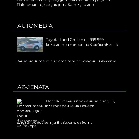
Пакистан ще се защитават взаимно
AUTOMEDIA
Toyota Land Cruiser на 999 999
километра търси нов собственик
Защо новите коли остават по-хладни в жегата
AZ-JENATA
Положителни промени за 3 зодии,
благодарение на Венера
Дневен хороскоп за 8 август, събота