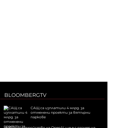
BLOOMBERGTV
САЩ са изплатили 4 млрд. за
отменени проекти за вятърни
паркове
Новото устройство на OpenAI ще е с размер на