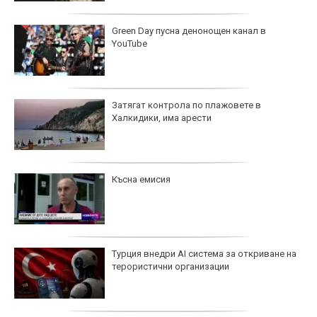
Green Day пусна денонощен канал в
YouTube
Затягат контрола по плажовете в
Халкидики, има арести
Късна емисия
Турция внедри AI система за откриване на
терористични организации