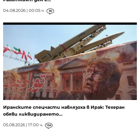
04.08.2026 | 00:05 ч.
30
Иранските спецчасти навлязоха в Ирак: Техеран
обяви ликвидирането...
05.08.2026 | 17:00 ч.
134