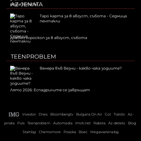
AZ-JENATA
Таро карта за 8 август, събота - Седмица
пентакли
Дневен хороскоп за 8 август, събота
TEENPROBLEM
Венера във Везни - какво чака зодиите?
Лято 2026: Еспадрилите се завръщат
Investor
Dnes
Bloombergtv
Bulgaria On Air
Gol
Tialoto
Az-
jenata
Puls
Teenproblem
Automedia
Imoti.net
Rabota
Az-deteto
Blog
Start.bg
Chernomore
Posoka
Boec
Megavselena.bg