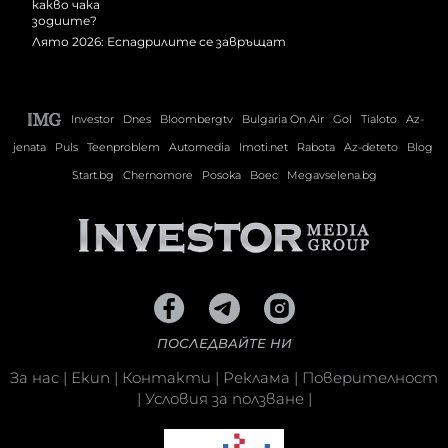
Лято 2026: Еспадрилите се завръщат
Investor
Dnes
Bloombergtv
Bulgaria On Air
Gol
Tialoto
Az-
jenata
Puls
Teenproblem
Automedia
Imoti.net
Rabota
Az-deteto
Blog
Start.bg
Chernomore
Posoka
Boec
Megavselena.bg
ПОСЛЕДВАЙТЕ НИ
За нас
|
Екип
|
Контакти
|
Реклама
|
Поверителност
|
Условия за ползване
|