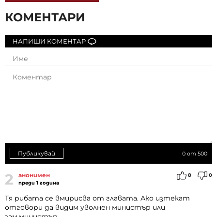
КОМЕНТАРИ
НАПИШИ КОМЕНТАР
Публикувай
0
от 500
2
анонимен
8
0
преди 1 година
Тя рибата се вмирисва от главата. Ако изтекат
отговори да видим уволнен министър или
зам.министър.