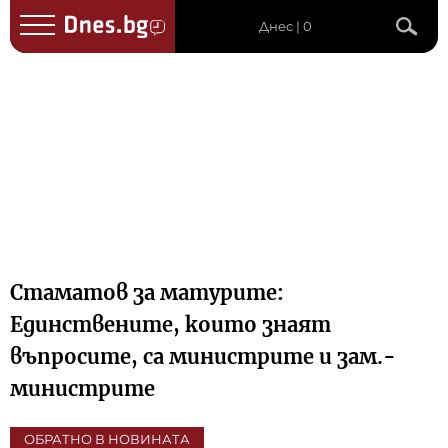
Днес | 0
Стаматов за матурите:
Единствените, които знаят
въпросите, са министрите и зам.-
министрите
ОБРАТНО В НОВИНАТА