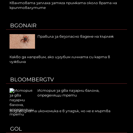
Квантовата заплаха затяга примката около врата на
криптовалутите
BGONAIR
Правила за безопасно вадене на кърлеж
Какво да направим, ако изгубим личната си карта в
чужбина
BLOOMBERGTV
История за два пазарни балона,
определящи трети
Водородната икономика е в упадък, но не е мъртва
GOL