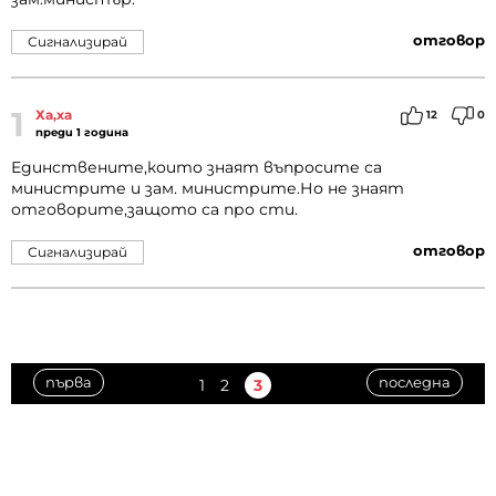
отговор
Сигнализирай
1
Ха,ха
12
0
преди 1 година
Единствените,които знаят въпросите са
министрите и зам. министрите.Но не знаят
отговорите,защото са про сти.
отговор
Сигнализирай
първа
последна
1
2
3