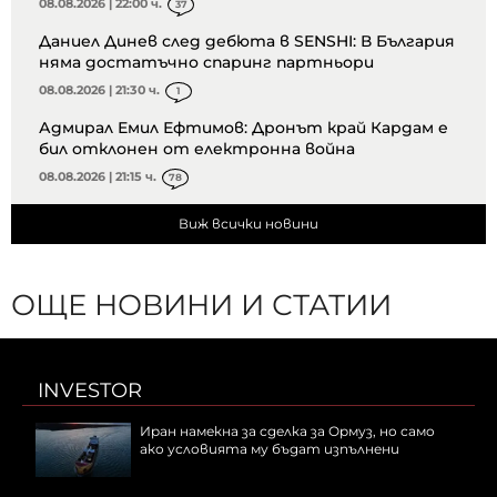
08.08.2026 | 22:00 ч.
37
Даниел Динев след дебюта в SENSHI: В България
няма достатъчно спаринг партньори
08.08.2026 | 21:30 ч.
1
Адмирал Емил Ефтимов: Дронът край Кардам е
бил отклонен от електронна война
08.08.2026 | 21:15 ч.
78
Виж всички новини
ОЩЕ НОВИНИ И СТАТИИ
INVESTOR
Иран намекна за сделка за Ормуз, но само
ако условията му бъдат изпълнени