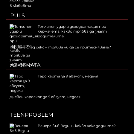
PULS
Топлинен удар и дехидратация при
кърмачета: какво трябва да знаят
родителите
Кървене след секс – трябва ли да се притесняваме?
AZ-JENATA
Таро карта за 9 август, неделя
Дневен хороскоп за 9 август, неделя
TEENPROBLEM
Венера във Везни - какво чака зодиите?