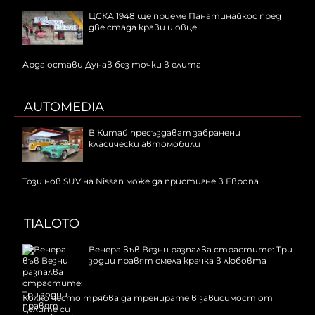
ЦСКА 1948 ще приеме Панатинайкос пред
две стада крави и овце
Арда остави Дунав без точки в елита
AUTOMEDIA
В Китай пресъздават забранени
класически автомобили
Този нов SUV на Nissan може да пристигне в Европа
TIALOTO
Венера във Везни разпалва страстите: Три
зодии правят смела крачка в любовта
Колко често трябва да тренирате в зависимост от
целите си