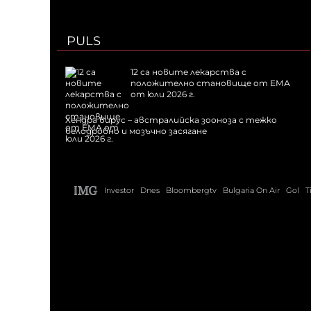
PULS
12 са новите лекарства с
положително становище от ЕМА
от юли 2026 г.
Хендра вирус – австралийска зооноза с тежко
белодробно и мозъчно засягане
Investor
Dnes
Bloombergtv
Bulgaria On Air
Gol
T