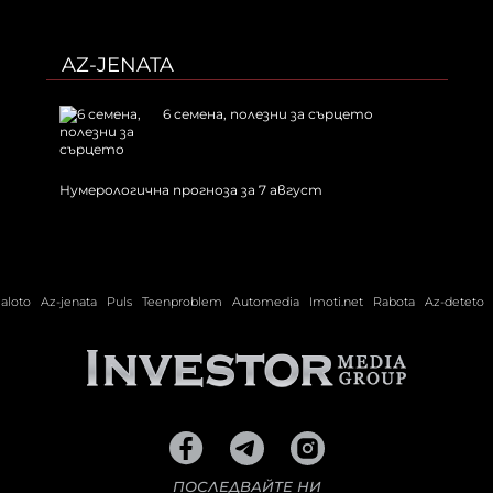
AZ-JENATA
6 семена, полезни за сърцето
Нумерологична прогноза за 7 август
ialoto
Az-jenata
Puls
Teenproblem
Automedia
Imoti.net
Rabota
Az-deteto
ПОСЛЕДВАЙТЕ НИ