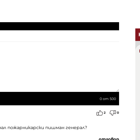
0
от 500
2
0
нал пожарникарски пишман генерал?
отговор