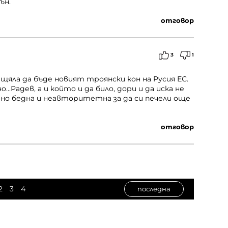
ън.
отговор
3
1
щяла да бъде новият троянски кон на Русия ЕС.
..Радев, а и който и да било, дори и да иска не
лено бедна и неавторитетна за да си печели още
отговор
2
3
4
последна