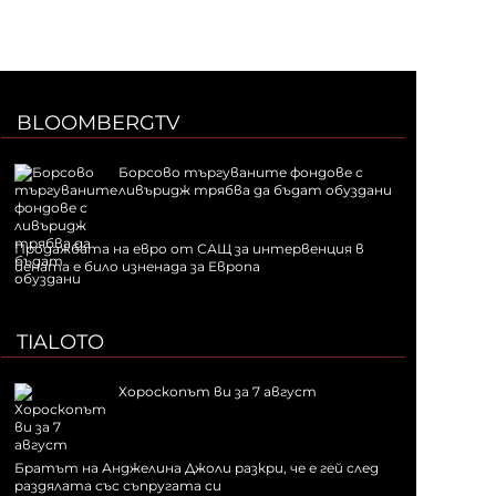
BLOOMBERGTV
Борсово търгуваните фондове с
ливъридж трябва да бъдат обуздани
Продажбата на евро от САЩ за интервенция в
йената е било изненада за Европа
TIALOTO
Хороскопът ви за 7 август
Братът на Анджелина Джоли разкри, че е гей след
раздялата със съпругата си