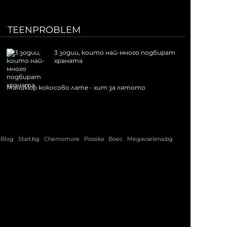
TEENPROBLEM
3 зодии, които най-много подбират
храната
Маникюр кокосово лате - хит за лятото
Blog
Start.bg
Chernomore
Posoka
Boec
Megavselena.bg