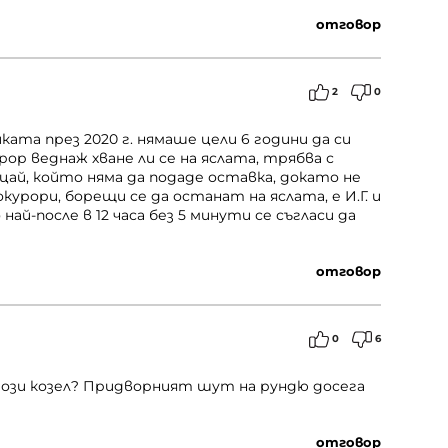
отговор
2
0
ата през 2020 г. нямаше цели 6 години да си
урор веднаж хване ли се на яслата, трябва с
цай, който няма да подаде оставка, докато не
курори, борещи се да останат на яслата, е И.Г. и
най-после в 12 часа без 5 минути се съгласи да
отговор
0
6
ози козел? Придворният шут на рундю досега
отговор