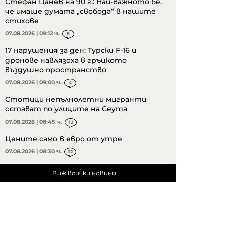
Стефан Цанев на 90 г.: Най-важното бе,
че имаше думата „свобода“ в нашите
стихове
07.08.2026 | 09:12 ч.
8
17 нарушения за ден: Турски F-16 и
дронове навлязоха в гръцкото
въздушно пространство
07.08.2026 | 09:00 ч.
4
Стотици непълнолетни мигранти
остават по улиците на Сеута
07.08.2026 | 08:45 ч.
13
Цените само в евро от утре
07.08.2026 | 08:30 ч.
32
Виж всички новини