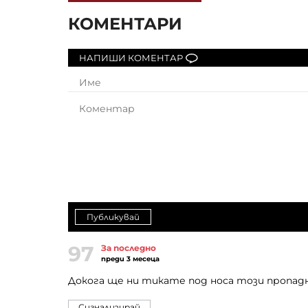
КОМЕНТАРИ
НАПИШИ КОМЕНТАР
Публикувай
97
За последно
преди 3 месеца
Докога ще ни тикате под носа този пропад
Сигнализирай