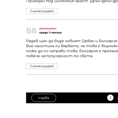
Приказки под шипковия храст. Дрън-дрън-др
Сигнализирай
88
анонимен
преди 3 месеца
Радев щял да бъде новият Орбан и България 
Вие наистина ли вярвате, че това е възможно.
може да го направи това. България е прека
повече непопулярност по света.
Сигнализирай
1
първа