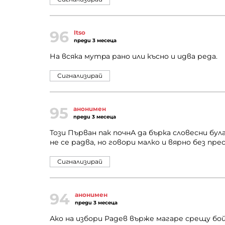
96
Itso
преди 3 месеца
На всяка мympa рано или късно и идва реда.
Сигнализирай
95
анонимен
преди 3 месеца
Този Първан пак почнА да бърка словесни була
не се радва, но говори малко и вярно без п
Сигнализирай
94
анонимен
преди 3 месеца
Ако на избори Радев върже магаре срещу бо