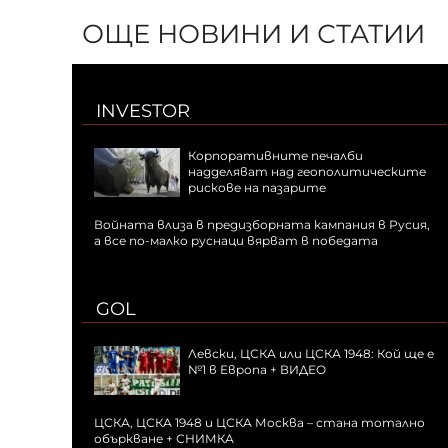
ОЩЕ НОВИНИ И СТАТИИ
INVESTOR
Корпоративните печалби
надделяват над геополитическите
рискове на пазарите
Войната влиза в предизборната кампания в Русия,
а все по-малко руснаци вярват в победата
GOL
Левски, ЦСКА или ЦСКА 1948: Кой ще е
№1 в Европа + ВИДЕО
ЦСКА, ЦСКА 1948 и ЦСКА Москва – стана тотално
объркване + СНИМКА