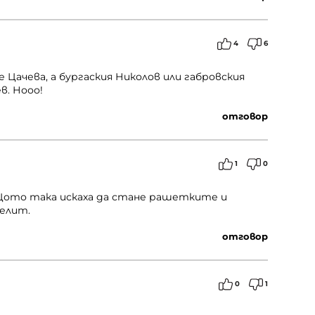
4
6
Цачева, а бургаския Николов или габровския
в. Нооо!
отговор
1
0
. Щото така искаха да стане рашетките и
елит.
отговор
0
1