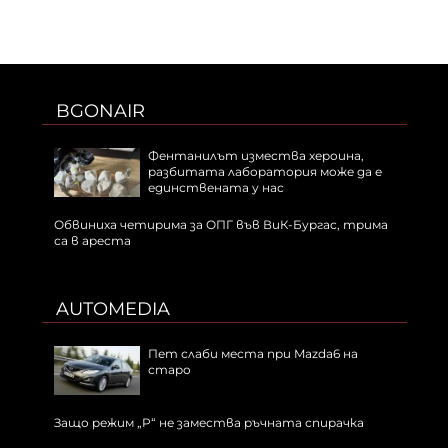
BGONAIR
Фентанилът измества хероина,
разбитата лаборатория може да е
единствената у нас
Обвиниха четирима за ОПГ във ВиК-Бургас, трима
са в ареста
AUTOMEDIA
Пет слаби места при Mazda6 на
старо
Защо режим „P“ не замества ръчната спирачка