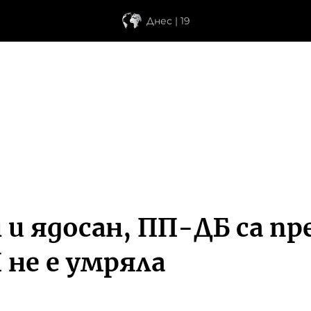
Днес | 19
 и ядосан, ПП-ДБ са пр
 не е умряла