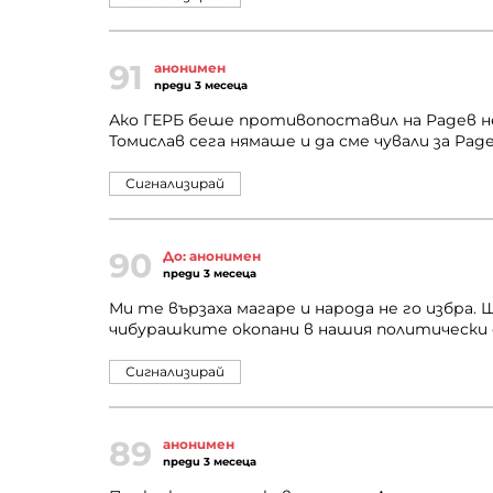
91
анонимен
преди 3 месеца
Ако ГЕРБ беше противопоставил на Радев не 
Томислав сега нямаше и да сме чували за Раде
Сигнализирай
90
До: анонимен
преди 3 месеца
Ми те вързаха магаре и народа не го избра
чибурашките окопани в нашия политически 
Сигнализирай
89
анонимен
преди 3 месеца