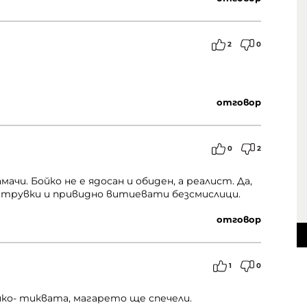
2
0
отговор
0
2
мачи. Бойко не е ядосан и обиден, а реалист. Да,
реструвки и привидно витиевати безсмислици.
отговор
1
0
йко- тиквата, магарето ще спечели.