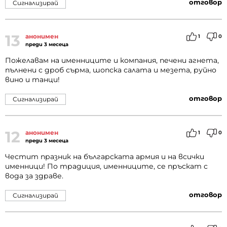
отговор
Сигнализирай
13
анонимен
1
0
преди 3 месеца
Пожелавам на именниците и компания, печени агнета,
пълнени с дроб сърма, шопска салата и мезета, руйно
вино и танци!
отговор
Сигнализирай
12
анонимен
1
0
преди 3 месеца
Честит празник на българската армия и на всички
именници! По традиция, именниците, се пръскат с
вода за здраве.
отговор
Сигнализирай