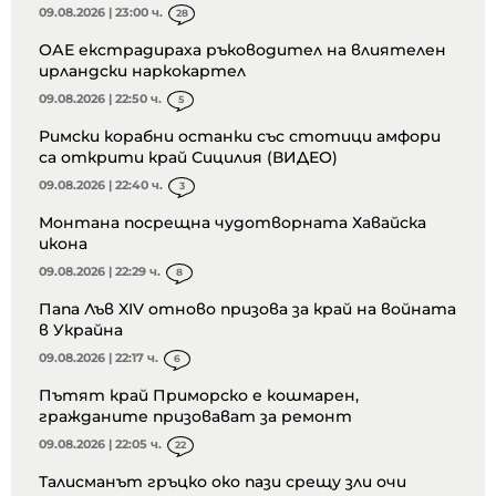
09.08.2026 | 23:00 ч.
28
ОАЕ екстрадираха ръководител на влиятелен
ирландски наркокартел
09.08.2026 | 22:50 ч.
5
Римски корабни останки със стотици амфори
са открити край Сицилия (ВИДЕО)
09.08.2026 | 22:40 ч.
3
Монтана посрещна чудотворната Хавайска
икона
09.08.2026 | 22:29 ч.
8
Папа Лъв XIV отново призова за край на войната
в Украйна
09.08.2026 | 22:17 ч.
6
Пътят край Приморско е кошмарен,
гражданите призовават за ремонт
09.08.2026 | 22:05 ч.
22
Талисманът гръцко око пази срещу зли очи