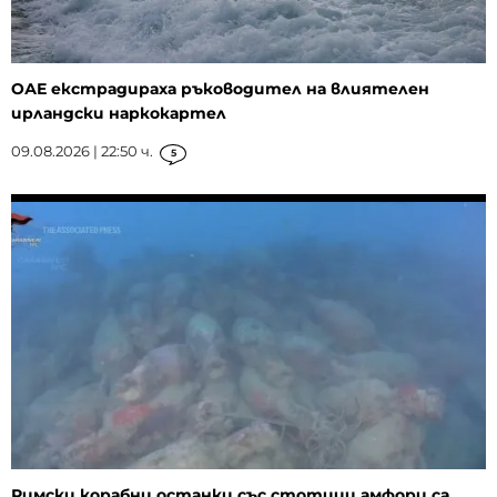
ОАЕ екстрадираха ръководител на влиятелен
ирландски наркокартел
09.08.2026 | 22:50 ч.
5
Римски корабни останки със стотици амфори са