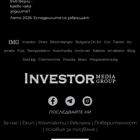
Лято 2026: Еспадрилите се завръщат
Investor
Dnes
Bloombergtv
Bulgaria On Air
Gol
Tialoto
Az-
jenata
Puls
Teenproblem
Automedia
Imoti.net
Rabota
Az-deteto
Blog
Start.bg
Chernomore
Posoka
Boec
Megavselena.bg
ПОСЛЕДВАЙТЕ НИ
За нас
|
Екип
|
Контакти
|
Реклама
|
Поверителност
|
Условия за ползване
|