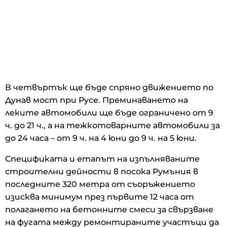
В четвъртък ще бъде спряно движението по
Дунав мост при Русе. Преминаването на
леките автомобили ще бъде ограничено от 9
ч. до 21 ч., а на тежкотоварните автомобили за
до 24 часа – от 9 ч. на 4 юни до 9 ч. на 5 юни.
Спецификата и етапът на изпълняваните
строителни дейности в посока Румъния в
последните 320 метра от съоръжението
изисква минимум през първите 12 часа от
полагането на бетонните смеси за свързване
на фугата между ремонтираните участъци да