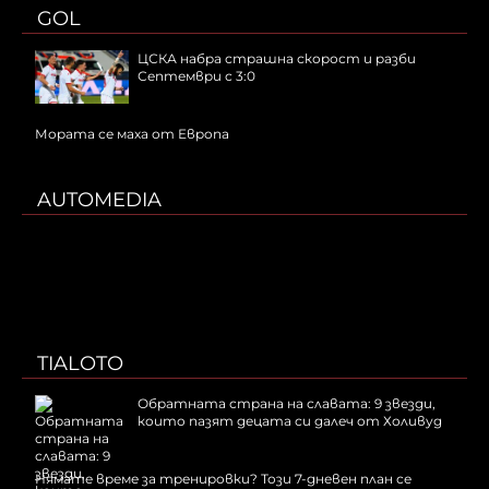
GOL
ЦСКА набра страшна скорост и разби
Септември с 3:0
Мората се маха от Европа
AUTOMEDIA
TIALOTO
Обратната страна на славата: 9 звезди,
които пазят децата си далеч от Холивуд
Нямате време за тренировки? Този 7-дневен план се