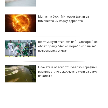
Магнитни бури: Митове и факти за
влиянието им върху здравето
Шест минути стигнаха на "Лудогорец" за
обрат срещу "Черно море", "моряците"
потрепериха в края
Планета в опасност: Тревожни графики
разкриват, че рекордните жеги са само
началото