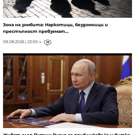
Зона на зомбита: Наркотици, бездомници и
престъпност превземат...
09.08.2026 | 23:00 ч.
28
Живот след Путин: Русия се приближава към битка