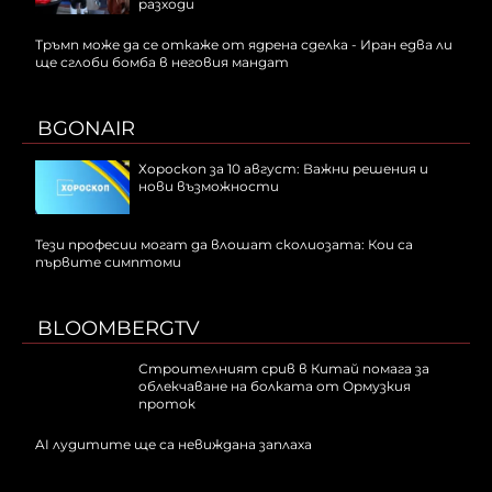
разходи
Тръмп може да се откаже от ядрена сделка - Иран едва ли
ще сглоби бомба в неговия мандат
BGONAIR
Хороскоп за 10 август: Важни решения и
нови възможности
Тези професии могат да влошат сколиозата: Кои са
първите симптоми
BLOOMBERGTV
Строителният срив в Китай помага за
облекчаване на болката от Ормузкия
проток
AI лудитите ще са невижданa заплаха