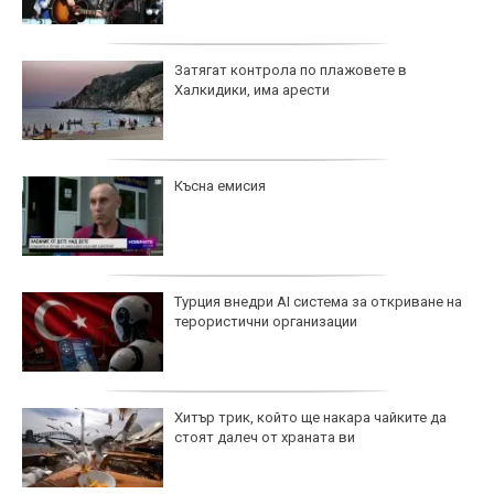
Затягат контрола по плажовете в
Халкидики, има арести
Късна емисия
Турция внедри AI система за откриване на
терористични организации
Хитър трик, който ще накара чайките да
стоят далеч от храната ви