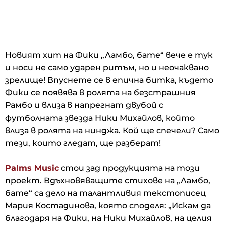
Новият хит на Фики „Ламбо, бате“ вече е тук
и носи не само ударен ритъм, но и неочаквано
зрелище! Впуснете се в епична битка, където
Фики се появява в ролята на безстрашния
Рамбо и влиза в напрегнат двубой с
футболната звезда Ники Михайлов, който
влиза в ролята на нинджа. Кой ще спечели? Само
тези, които гледат, ще разберат!
Palms Music
стои зад продукцията на този
проект. Вдъхновяващите стихове на „Ламбо,
бате“ са дело на талантливия текстописец
Мария Костадинова, която споделя: „Искам да
благодаря на Фики, на Ники Михайлов, на целия