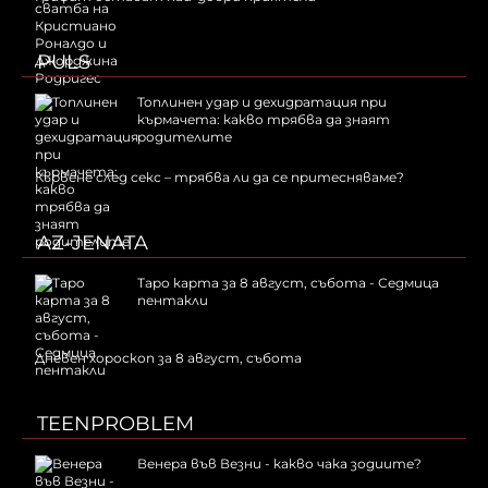
PULS
Топлинен удар и дехидратация при
кърмачета: какво трябва да знаят
родителите
Кървене след секс – трябва ли да се притесняваме?
AZ-JENATA
Таро карта за 8 август, събота - Седмица
пентакли
Дневен хороскоп за 8 август, събота
TEENPROBLEM
Венера във Везни - какво чака зодиите?