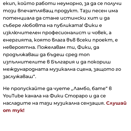
екип, който работи неуморно, за да се получи
този впечатляващ продукт. Тази песен има
потенциала да стане истински хит и да
събере любовта на публиката! Фики е
изключителен професионалист и човек, а
енергията, която влага във всеки проект, е
невероятна. Пожелавам ти, Фики, да
продължаваш да бъдеш сред топ
изпълнителите в България и да покориш
международната музикална сцена, защото го
заслужаваш“.
Не пропускайте да чуете „Ламбо, бате“ в
YouTube канала на Фики Стораро и да се
насладите на тази музикална сензация.
Слушай
от тук!