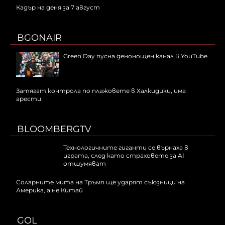
Кадър на деня за 7 август
BGONAIR
Green Day пусна денонощен канал в YouTube
Затягат контрола по плажовете в Халкидики, има
арести
BLOOMBERGTV
Технологичните гиганти се върнаха в
играта, след като страховете за AI
отшумяват
Соларните мита на Тръмп ще ударят съюзници на
Америка, а не Китай
GOL