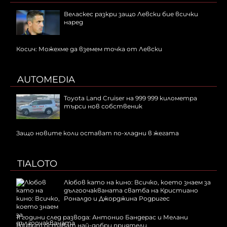
Веласкес разкри защо Левски бие всички
наред
Косич: Можехме да вземем точка от Левски
AUTOMEDIA
Toyota Land Cruiser на 999 999 километра
търси нов собственик
Защо новите коли остават по-хладни в жегата
TIALOTO
Любов като на кино: Всичко, което знаем за
дългоочакваната сватба на Кристиано
Роналдо и Джорджина Родригес
11 години след развода: Антонио Бандерас и Мелани
Грифит остават най-добри приятели