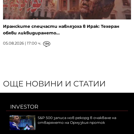
Иранските спецчасти навлязоха в Ирак: Техеран
обяви ликвидирането...
05.08.2026 | 17:00 ч.
134
ОЩЕ НОВИНИ И СТАТИИ
INVESTOR
S&P 500 записа нов рекорд в очакване на
отварянето на Ормузкия проток