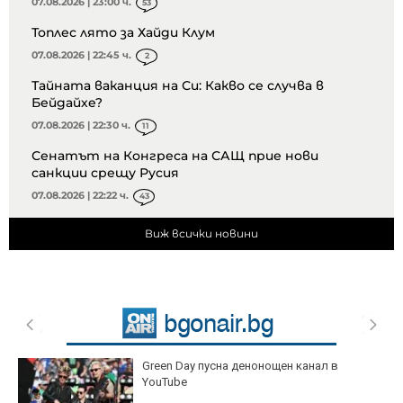
07.08.2026 | 23:00 ч.
53
Топлес лято за Хайди Клум
07.08.2026 | 22:45 ч.
2
Тайната ваканция на Си: Какво се случва в
Бейдайхе?
07.08.2026 | 22:30 ч.
11
Сенатът на Конгреса на САЩ прие нови
санкции срещу Русия
07.08.2026 | 22:22 ч.
43
Виж всички новини
Green Day пусна денонощен канал в
YouTube