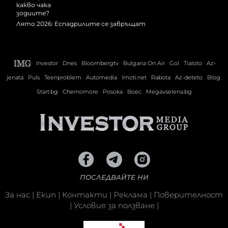
Лято 2026: Еспадрилите се завръщат
Investor
Dnes
Bloombergtv
Bulgaria On Air
Gol
Tialoto
Az-
jenata
Puls
Teenproblem
Automedia
Imoti.net
Rabota
Az-deteto
Blog
Start.bg
Chernomore
Posoka
Boec
Megavselena.bg
ПОСЛЕДВАЙТЕ НИ
За нас
|
Екип
|
Контакти
|
Реклама
|
Поверителност
|
Условия за ползване
|