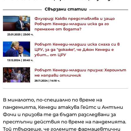
Свързани статии
Флуорид: Какво представлява и защо
Робърт Кенеди-младши иска да го
премахне от водата?
23.01.2025 | 23:00 ч.
Робърт Кенеди-младши иска снаха си в
ЦРУ, за да "докаже", че Джон Кенеди е
убит... от ЦРУ
13.12.2024 | 20:45 ч.
Робърт Кенеди-младши призна: Хероинът
ме направи отличник
28.11.2024 | 14:18 ч.
В миналото, по-специално по време на
пандемията, Кенеди атакува Гейтс и Антъни
Фочи и призова те да бъдат разследвани за
престъпни действия по време на пандемията.
Той твърдеше, че големите фармацевтични