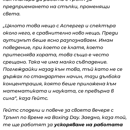
предприемането на стъпки, променящи
света.
„Цялото това нещо с Аспергер и спектъра
около него, е сравнително ново нещо
.
Преди
аутизмът беше ясно разпознаваем. Имам
поведение, при което се клатя, което
притеснява хората, това също е често
срещано. Така че има малко съвпадение.
Поглеждайки назад към това, тъй като не се
държах по стандартен начин, тази дълбока
концентрация, която беше приложена към
математиката и науката, се превърна в
сила“, каза Гейтс.
Гейтс сподели и повече за своята вечеря с
Тръмп по време на Boxing Day. Заедно, каза той,
те ще работят за
ускоряване на работата