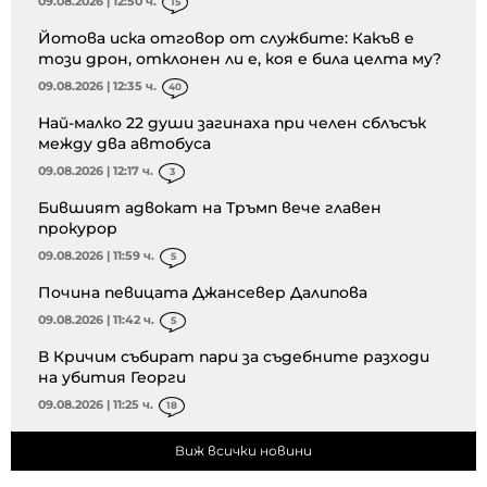
09.08.2026 | 12:50 ч.
15
Йотова иска отговор от службите: Какъв е
този дрон, отклонен ли е, коя е била целта му?
09.08.2026 | 12:35 ч.
40
Най-малко 22 души загинаха при челен сблъсък
между два автобуса
09.08.2026 | 12:17 ч.
3
Бившият адвокат на Тръмп вече главен
прокурор
09.08.2026 | 11:59 ч.
5
Почина певицата Джансевер Далипова
09.08.2026 | 11:42 ч.
5
В Кричим събират пари за съдебните разходи
на убития Георги
09.08.2026 | 11:25 ч.
18
Виж всички новини