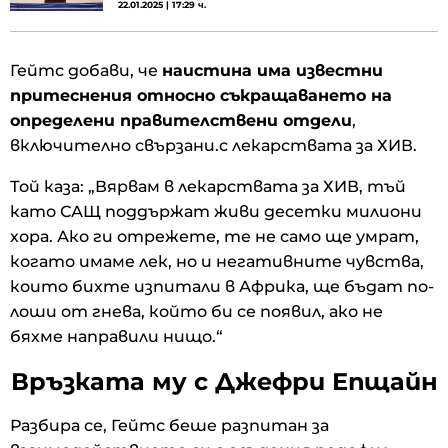
22.01.2025 | 17:29 ч.
Гейтс добави, че
наистина има известни
притеснения относно съкращаването на
определени правителствени отдели
,
включително свързани.с лекарствата за ХИВ.
Той каза: „Вярвам в лекарствата за ХИВ, тъй
като САЩ поддържат живи десетки милиони
хора. Ако ги отрежете, те не само ще умрат,
когато имаме лек, но и негативните чувства,
които бихте изпитали в Африка, ще бъдат по-
лоши от гнева, който би се появил, ако не
бяхме направили нищо.“
Връзката му с Джефри Епщайн
Разбира се, Гейтс беше разпитан за