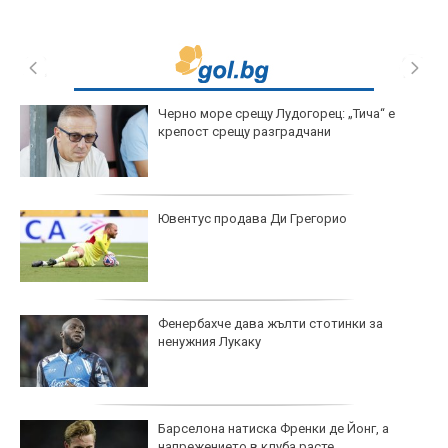
Черно море срещу Лудогорец: „Тича“ е
крепост срещу разградчани
Ювентус продава Ди Грегорио
Фенербахче дава жълти стотинки за
ненужния Лукаку
Барселона натиска Френки де Йонг, а
напрежението в клуба расте