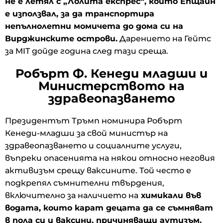
не е летял с „Лолита експрес“, който Епщайн
е използвал, за да транспортира
непълнолетни момичета до дома си на
Вирджинските острови.
Дарението на Гейтс
за MIT дойде година след тази среща.
Робърт Ф. Кенеди младши и
Министерството на
здравеопазването
Президентът Тръмп номинира Робърт
Кенеди-младши за свой министър на
здравеопазването и социалните услуги,
въпреки опасенията на някои относно неговия
активизъм срещу ваксините. Той често е
подкрепял съмнителни твърдения,
включително за наличието на
химикали във
водата, които карат децата да се съмняват
в пола си и ваксини, причиняващи аутизъм.