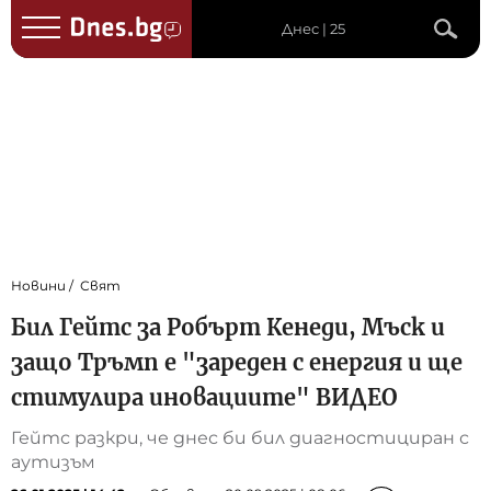
Днес | 25
Новини
Свят
Бил Гейтс за Робърт Кенеди, Мъск и
защо Тръмп е "зареден с енергия и ще
стимулира иновациите" ВИДЕО
Гейтс разкри, че днес би бил диагностициран с
аутизъм