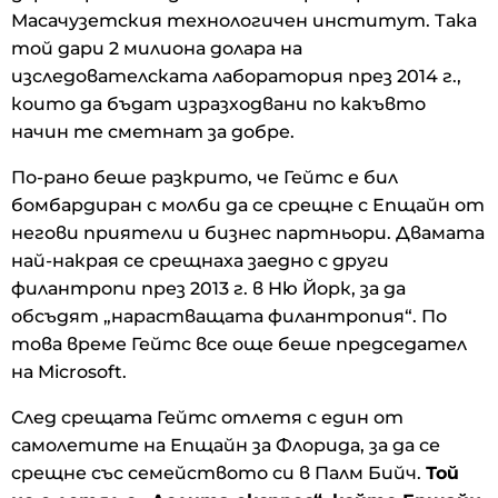
Масачузетския технологичен институт. Така
той дари 2 милиона долара на
изследователската лаборатория през 2014 г.,
които да бъдат изразходвани по какъвто
начин те сметнат за добре.
По-рано беше разкрито, че Гейтс е бил
бомбардиран с молби да се срещне с Епщайн от
негови приятели и бизнес партньори. Двамата
най-накрая се срещнаха заедно с други
филантропи през 2013 г. в Ню Йорк, за да
обсъдят „нарастващата филантропия“. По
това време Гейтс все още беше председател
на Microsoft.
След срещата Гейтс отлетя с един от
самолетите на Епщайн за Флорида, за да се
срещне със семейството си в Палм Бийч.
Той