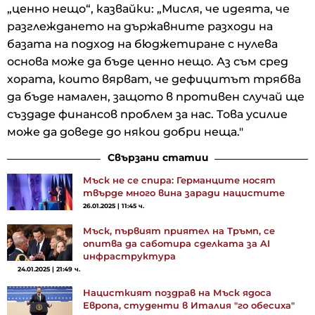
„ценно нещо“, казвайки: „Мисля, че идеята, че
разглеждането на държавните разходи на
базата на подход на бюджетиране с нулева
основа може да бъде ценно нещо. Аз съм сред
хората, които вярват, че дефицитът трябва
да бъде намален, защото в противен случай ще
създаде финансов проблем за нас. Това усилие
може да доведе до някои добри неща."
Свързани статии
Мъск не се спира: Германците носят
твърде много вина заради нацистите
26.01.2025 | 11:45 ч.
Мъск, първият приятел на Тръмп, се
опитва да саботира сделката за AI
инфраструктура
24.01.2025 | 21:49 ч.
Нацисткият поздрав на Мъск ядоса
Европа, студенти в Италия "го обесиха"