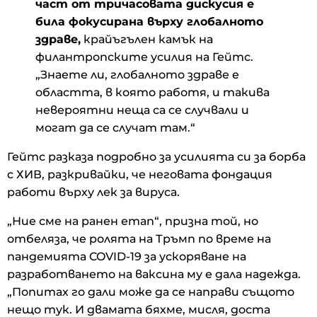
част от тричасовата дискусия е
била фокусирана върху глобалното
здраве,
крайъгълен камък на
филантропските усилия на Гейтс.
„Знаете ли, глобалното здраве е
областта, в която работя, и такива
невероятни неща са се случвали и
могат да се случат там.“
Гейтс разказа подробно за усилията си за борба
с ХИВ, разкривайки, че неговата фондация
работи върху лек за вируса.
„Ние сме на ранен етап“, призна той, но
отбеляза, че ролята на Тръмп по време на
пандемията COVID-19 за ускоряване на
разработването на ваксина му е дала надежда.
„Попитах го дали може да се направи същото
нещо тук. И двамата бяхме, мисля, доста