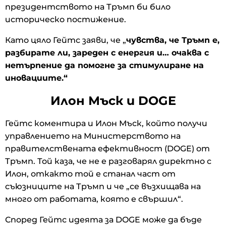
президентството на Тръмп би било
историческо постижение.
Като цяло Гейтс заяви, че „
чувства, че Тръмп е,
разбирате ли, зареден с енергия и… очаква с
нетърпение да помогне за стимулиране на
иновациите.“
Илон Мъск и DOGE
Гейтс коментира и Илон Мъск, който получи
управлението на Министерството на
правителствената ефективност (DOGE) от
Тръмп. Той каза, че не е разговарял директно с
Илон, откакто той е станал част от
съюзниците на Тръмп и че „се възхищава на
много от работата, която е свършил“.
Според Гейтс идеята за DOGE може да бъде