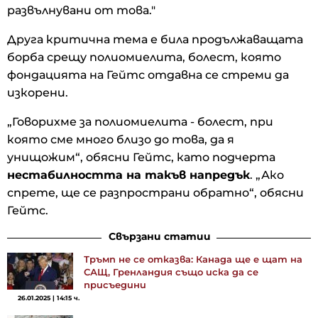
развълнувани от това."
Друга критична тема е била продължаващата
борба срещу полиомиелита, болест, която
фондацията на Гейтс отдавна се стреми да
изкорени.
„Говорихме за полиомиелита - болест, при
която сме много близо до това, да я
унищожим“, обясни Гейтс, като подчерта
нестабилността на такъв напредък
. „Ако
спрете, ще се разпространи обратно“, обясни
Гейтс.
Свързани статии
Тръмп не се отказва: Канада ще е щат на
САЩ, Гренландия също иска да се
присъедини
26.01.2025 | 14:15 ч.