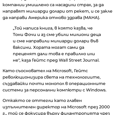
компании умишлено са насадили страх, за да
направят милиарди долари от рекет, и се закле
да направи Америка отново здрава (MAHA).
„Той написа книга, в която казва, че
Тони Фочи и аз сме убили милиони деца
и сме направили милиарди долари във
ваксини. Хората могат сами да
преценят дали това е правилно или
не", каза Гейтс пред Wall Street Journal.
Като съосновател на Microsoft, Гейтс
революционизира света на технологиите,
създавайки почти монопол в операционните
системи за персонални компютри с Windows.
Откакто се оттегли като главен
изпълнителен директор на Microsoft през 2000
г., той се фокусира върху филантропията чрез