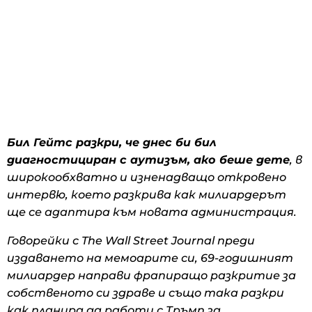
Бил Гейтс разкри, че днес би бил
диагностициран с аутизъм, ако беше дете
, в
широкообхватно и изненадващо откровено
интервю, което разкрива как милиардерът
ще се адаптира към новата администрация.
Говорейки с The Wall Street Journal преди
издаването на мемоарите си, 69-годишният
милиардер направи фрапиращо разкритие за
собственото си здраве и също така разкри
как планира да работи с Тръмп за