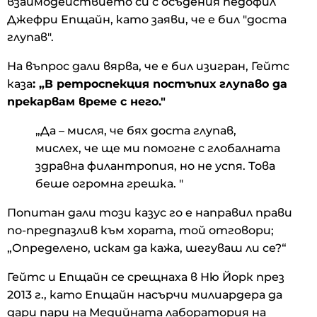
взаимодействието си с осъдения педофил
Джефри Епщайн, като заяви, че е бил "доста
глупав".
На въпрос дали вярва, че е бил изигран, Гейтс
каза
: „В ретроспекция постъпих глупаво да
прекарвам време с него."
„Да – мисля, че бях доста глупав,
мислех, че ще ми помогне с глобалната
здравна филантропия, но не успя. Това
беше огромна грешка. "
Попитан дали този казус го е направил прави
по-предпазлив към хората, той отговори;
„Определено, искам да кажа, шегуваш ли се?“
Гейтс и Епщайн се срещнаха в Ню Йорк през
2013 г., като Епщайн насърчи милиардера да
дари пари на Медийната лаборатория на