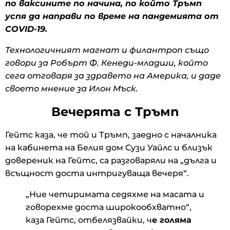
по ваксините по начина, по който Тръмп
успя да направи по време на пандемията от
COVID-19.
Технологичният магнат и филантроп също
говори за Робърт Ф. Кенеди-младши, който
сега отговаря за здравето на Америка, и даде
своето мнение за Илон Мъск.
Вечерята с Тръмп
Гейтс каза, че той и Тръмп, заедно с началника
на кабинета на Белия дом Сузи Уайлс и близък
довереник на Гейтс, са разговаряли на „дълга и
всъщност доста интригуваща вечеря“.
„Ние четиримата седяхме на масата и
говорехме доста широкообхватно“,
каза Гейтс, отбелязвайки, ч
е голяма