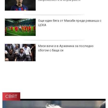
Още един бяга от Макаби преди реванша с
ЦСКА
Меси вече е в Арженина за последно
сбогом с баща си
СВЯТ