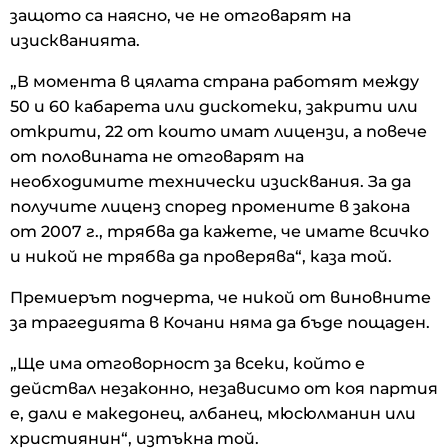
защото са наясно, че не отговарят на
изискванията.
„В момента в цялата страна работят между
50 и 60 кабарета или дискотеки, закрити или
открити, 22 от които имат лицензи, а повече
от половината не отговарят на
необходимите технически изисквания. За да
получите лиценз според промените в закона
от 2007 г., трябва да кажете, че имате всичко
и никой не трябва да проверява“, каза той.
Премиерът подчерта, че никой от виновните
за трагедията в Кочани няма да бъде пощаден.
„Ще има отговорност за всеки, който е
действал незаконно, независимо от коя партия
е, дали е македонец, албанец, мюсюлманин или
християнин“, изтъкна той.