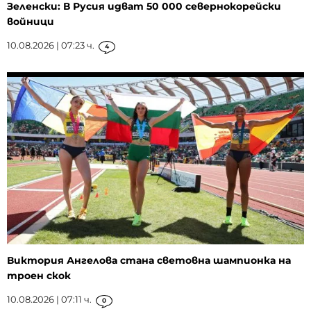
Зеленски: В Русия идват 50 000 севернокорейски
войници
10.08.2026 | 07:23 ч.
4
Виктория Ангелова стана световна шампионка на
троен скок
10.08.2026 | 07:11 ч.
0