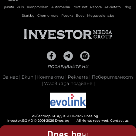
jenata
Puls
Teenproblem
Automedia
Imoti.net
Rabota
Az-deteto
Blog
Start.bg
Chernomore
Posoka
Boec
Megavselena.bg
ПОСЛЕДВАЙТЕ НИ
За нас
|
Екип
|
Контакти
|
Реклама
|
Поверителност
|
Условия за ползване
|
Инвестор.БГ АД © 2001-2026 Dnes.bg
Investor.BG AD © 2001-2026 Dnes.bg
All rights reserved.
Contact us