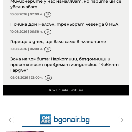
Милионерите у нас намаляват, но парите им се
увеличават
10.08.2026 | 07:00 ч.
11
Почина Дон Нелсън, треньорът легенда в НБА
10.08.2026 | 06:38 ч.
0
Горещо и днес, ще вали само в планините
10.08.2026 | 06:00 ч.
8
Зона на зомбита: Наркотици, бездомници и
престъпност превземат лондонския “Ковънт
Гардън“
09.08.2026 | 23:00 ч.
32
Виж всички новини