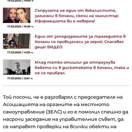
19.03.2025 | 14:00 ч.
Съпругата на един от вокалистите,
загинали в Кочани, скочи на министър:
Иформацията ви е невярна!
17.03.2025 | 16:30 ч.
Един от заподозрените за трагедията в
Кочани се провъзгласи за герой: Спасявах
деца! ВИДЕО
17.03.2025 | 14:35 ч.
Млад татко отишъл да отпразнува
бебето си в дискотеката в Кочани, така и
не се прибрал
17.03.2025 | 12:41 ч.
Той посочи, че е разговарял с председателя на
Асоциацията на органите на местното
самоуправление (ЗЕЛС) и го е помолил спешно да
насрочи заседание на управителния съвет, да
се направят проверки на всички обекти на