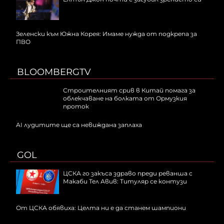
Зеленски към Южна Корея: Имаме нужда от подкрепа за
ПВО
BLOOMBERGTV
Строителният срив в Китай помага за
облекчаване на болката от Ормузкия
проток
AI лудитите ще са невижданa заплаха
GOL
ЦСКА го закъса здраво преди реванша с
Макаби Тел Авив: Титуляр се контузи
От ЦСКА обявиха: Целта ни е да станем шампиони