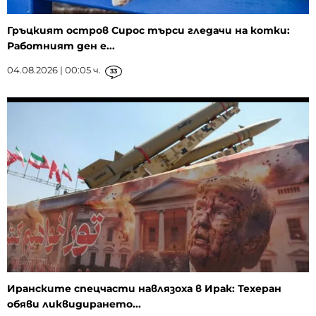
Гръцкият остров Сирос търси гледачи на котки:
Работният ден е...
04.08.2026 | 00:05 ч.
33
Иранските спецчасти навлязоха в Ирак: Техеран
обяви ликвидирането...