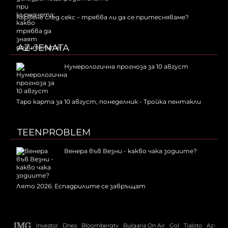
Кървене след секс – трябва ли да се притесняваме?
AZ-JENATA
Нумерологична прогноза за 10 август
Таро карта за 10 август, понеделник - Тройка пентакли
TEENPROBLEM
Венера във Везни - какво чака зодиите?
Лято 2026: Еспадрилите се завръщат
Investor
Dnes
Bloombergtv
Bulgaria On Air
Gol
Tialoto
Az-