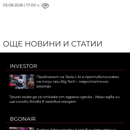
05.08.2026 | 17:00 ч.
137
ОЩЕ НОВИНИ И СТАТИИ
INVESTOR
Проблемът на Tesla с AI е противоположен
на този при Big Tech – недостатъчно
разходи
Тръмп може да се откаже от ядрена сделка - Иран едва ли
ще сглоби бомба в неговия мандат
BGONAIR
Елтън Джон почти е загубил зрението си