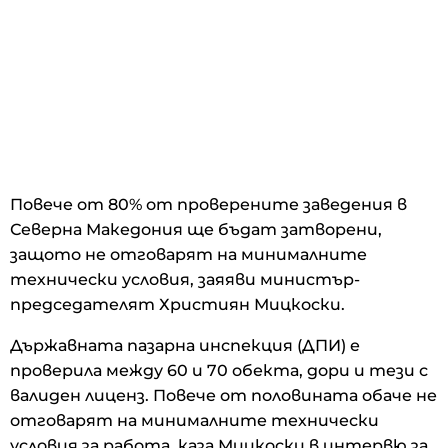
Повече от 80% от проверените заведения в
Северна Македония ще бъдат затворени,
защото не отговарят на минималните
технически условия, заяяви министър-
председателят Християн Мицкоски.
Държавната пазарна инспекция (ДПИ) е
проверила между 60 и 70 обекта, дори и тези с
валиден лиценз. Повече от половината обаче не
отговарят на минималните технически
условия за работа, каза Мицкоски в интервю за