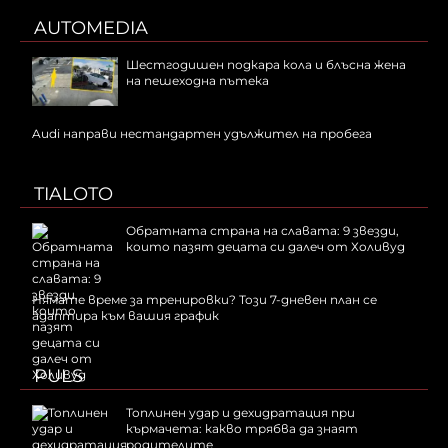
AUTOMEDIA
Шестгодишен подкара кола и блъсна жена
на пешеходна пътека
Audi направи нестандартен удължител на пробега
TIALOTO
Обратната страна на славата: 9 звезди,
които пазят децата си далеч от Холивуд
Нямате време за тренировки? Този 7-дневен план се
адаптира към вашия график
PULS
Топлинен удар и дехидратация при
кърмачета: какво трябва да знаят
родителите