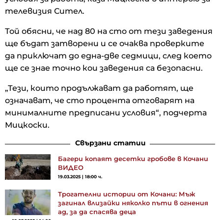
телевизия Сител.
Той обясни, че над 80 на сто от тези заведения
ще бъдат затворени и се очаква проверките
да приключат до една-две седмици, след което
ще се знае точно кои заведения са безопасни.
„Тези, които продължават да работят, ще
означават, че сто процента отговарят на
минималните предписани условия“, подчерта
Мицкоски.
Свързани статии
Багери копаят десетки гробове в Кочани
ВИДЕО
19.03.2025 | 18:00 ч.
Трогателни истории от Кочани: Мъж
загинал влизайки няколко пъти в огнения
ад, за да спасява деца