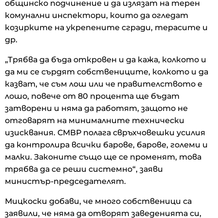
общинско подчинение и да излязат на терен
комунални инспектори, които да огледат
козирките на укрепените сгради, терасите и
др.
„Трябва да бъда откровен и да кажа, колкото и
да ми се сърдят собствениците, колкото и да
казват, че съм лош или че правителството е
лошо, повече от 80 процента ще бъдат
затворени и няма да работят, защото не
отговарят на минималните технически
изисквания. СМВР полага свръхчовешки усилия
да контролира всички барове, барове, големи и
малки. Законите също ще се променят, това
трябва да се реши системно“, заяви
министър-председателят.
Мицкоски добави, че много собственици са
заявили, че няма да отворят заведенията си,