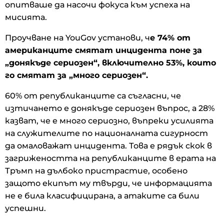
опитваше да насочи фокуса към успеха на
мисията.
Проучване на YouGov установи, ч
е 74% от
американците смятат инцидента поне за
„донякъде сериозен“, включително 53%, които
го смятат за „много сериозен“.
60% от републиканците са съгласни, че
изтичането е донякъде сериозен въпрос, а 28%
казват, че е много сериозно, въпреки усилията
на служителите по националната сигурност
да омаловажат инцидента. Това е рядък скок в
загрижеността на републиканците в ерата на
Тръмп на дълбоко пристрастие, особено
защото екипът му твърди, че информацията
не е била класифицирана, а атаките са били
успешни.