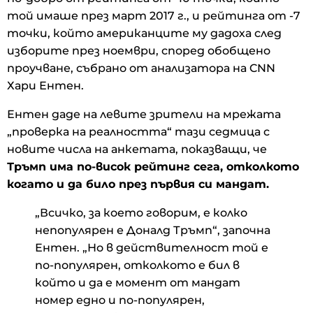
той имаше през март 2017 г., и рейтинга от -7
точки, който американците му дадоха след
изборите през ноември, според обобщено
проучване, събрано от анализатора на CNN
Хари Ентен.
Ентен даде на левите зрители на мрежата
„проверка на реалността“ тази седмица с
новите числа на анкетата, показващи, че
Тръмп има по-висок рейтинг сега, отколкото
когато и да било през първия си мандат.
„Всичко, за което говорим, е колко
непопулярен е Доналд Тръмп“, започна
Ентен. „Но в действителност той е
по-популярен, отколкото е бил в
който и да е момент от мандат
номер едно и по-популярен,