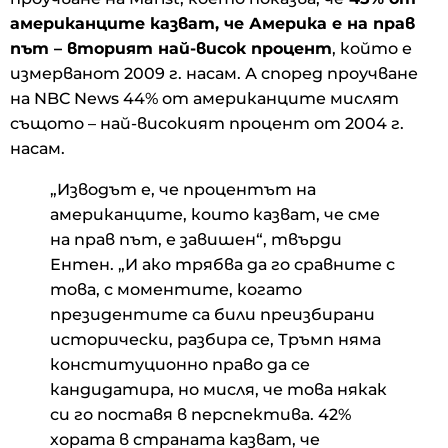
американците казват, че Америка е на прав
път – вторият най-висок процент
, който е
измерванот 2009 г. насам. А според проучване
на NBC News 44% от американците мислят
същото – най-високият процент от 2004 г.
насам.
„Изводът е, че процентът на
американците, които казват, че сме
на прав път, е завишен“, твърди
Ентен. „И ако трябва да го сравните с
това, с моментите, когато
президентите са били преизбирани
исторически, разбира се, Тръмп няма
конституционно право да се
кандидатира, но мисля, че това някак
си го поставя в перспектива. 42%
хората в страната казват, че