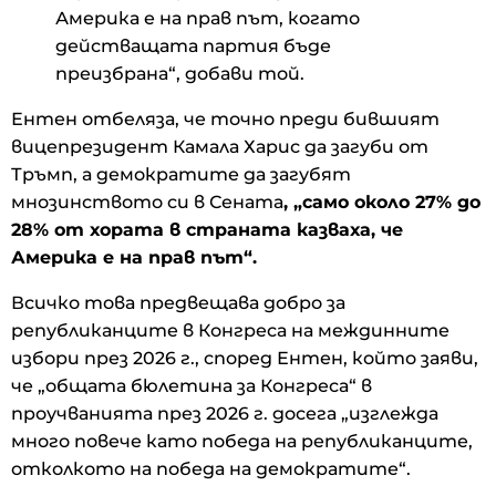
Америка е на прав път, когато
действащата партия бъде
преизбрана“, добави той.
Ентен отбеляза, че точно преди бившият
вицепрезидент Камала Харис да загуби от
Тръмп, а демократите да загубят
мнозинството си в Сената
, „само около 27% до
28% от хората в страната казваха, че
Америка е на прав път“.
Всичко това предвещава добро за
републиканците в Конгреса на междинните
избори през 2026 г., според Ентен, който заяви,
че „общата бюлетина за Конгреса“ в
проучванията през 2026 г. досега „изглежда
много повече като победа на републиканците,
отколкото на победа на демократите“.