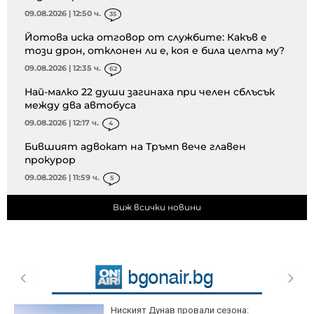
09.08.2026 | 12:50 ч.
35
Йотова иска отговор от службите: Какъв е
този дрон, отклонен ли е, коя е била целта му?
09.08.2026 | 12:35 ч.
62
Най-малко 22 души загинаха при челен сблъсък
между два автобуса
09.08.2026 | 12:17 ч.
4
Бившият адвокат на Тръмп вече главен
прокурор
09.08.2026 | 11:59 ч.
5
Виж всички новини
Ниският Дунав провали сезона: