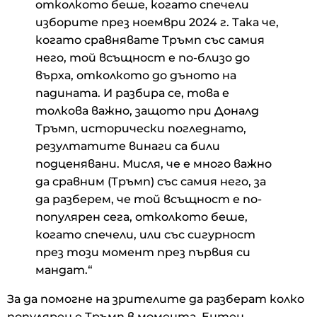
отколкото беше, когато спечели
изборите през ноември 2024 г. Така че,
когато сравнявате Тръмп със самия
него, той всъщност е по-близо до
върха, отколкото до дъното на
падината. И разбира се, това е
толкова важно, защото при Доналд
Тръмп, исторически погледнато,
резултатите винаги са били
подценявани. Мисля, че е много важно
да сравним (Тръмп) със самия него, за
да разберем, че той всъщност е по-
популярен сега, отколкото беше,
когато спечели, или със сигурност
през този момент през първия си
мандат.“
За да помогне на зрителите да разберат колко
популярен е Тръмп в момента, Ентен