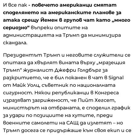
И все пак
- повечето американци смятат
споделянето на американските планове за
атака срещу Йемен в групов чат като „много
сериозно“
въпреки опитите на
администрацията на Тръмп да минимизира
скандала.
Президентът Тръмп и неговите служители се
опитаха да хвърлят вината върху „мразещия
Тръмп“ журналист Джефри Голдбърг за
разкритието, че е бил поканен в чат в Signal
от Майк Уолц, съветник по националната
сигурност. Някои републиканци в Конгреса
изразяват загриженост, че Пийт Хегсет,
министърът на отбраната, е споделил график
за удари по позициите на хутите, преди
военните самолети на САЩ да излетят – но
Тръмп досега се придържаше към своя екип и се