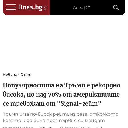
Днес | 27
Новини
Свят
Популярността на Тръмп е рекордно
висока, но над 70% от американците
се тревожат от "Signal-гейт"
Тръмп има по-висок рейтинг сега, отколкото
когато и да било през първия си мандат