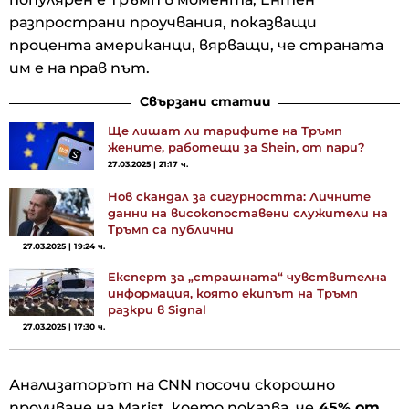
разпространи проучвания, показващи
процента американци, вярващи, че страната
им е на прав път.
Свързани статии
Ще лишат ли тарифите на Тръмп
жените, работещи за Shein, от пари?
27.03.2025 | 21:17 ч.
Нов скандал за сигурността: Личните
данни на високопоставени служители на
Тръмп са публични
27.03.2025 | 19:24 ч.
Експерт за „страшната“ чувствителна
информация, която екипът на Тръмп
разкри в Signal
27.03.2025 | 17:30 ч.
Анализаторът на CNN посочи скорошно
проучване на Marist, което показва, че
45% от