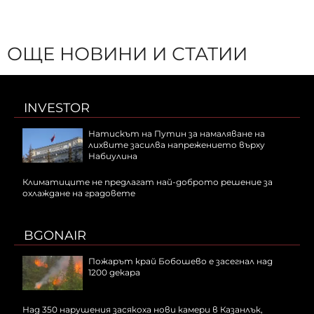
ОЩЕ НОВИНИ И СТАТИИ
INVESTOR
Натискът на Путин за намаляване на
лихвите засилва напрежението върху
Набиулина
Климатиците не предлагат най-доброто решение за
охлаждане на градовете
BGONAIR
Пожарът край Бобошево е засегнал над
1200 декара
Над 350 нарушения засякоха нови камери в Казанлък,