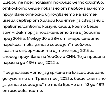
Цифрите предполагат по-общо безпокойство,
отколкото беше показано от първоначалното
проучване относно използването на частен
имейл сървър от Хилари Клинтън за свързани с
правителството комуникации, което беше
голям фактор за поражението й на изборите
през 2016 г. Между 30 и 38% от американците
нарекоха това „много сериозен“ проблем,
когато информацията изтече през 2015 г.,
според проучване на YouGov и CNN. Този проценг
нарасна до 43% през 2022 г.
Предполагаемото задържане на класифицирани
документи от Тръмп през 2021 г. беше смятано
за „много сериозно“ по това време от 42 до 49%
от американците.