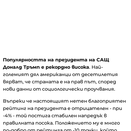
Популярността на президента на САЩ
Доналд Тръмп е рекордно висока
. Най-
големият дял американци от десетилетия
вярват, че страната е на прав път, според
нови данни от социологически проучвания.
Въпреки че настоящият нетен благоприятен
рейтинг на президента е отрицателен - при
-4% - той постига стабилен напредък в
правилната посока. Положението му е много
по-добро от рейтинга от -10 точки, който