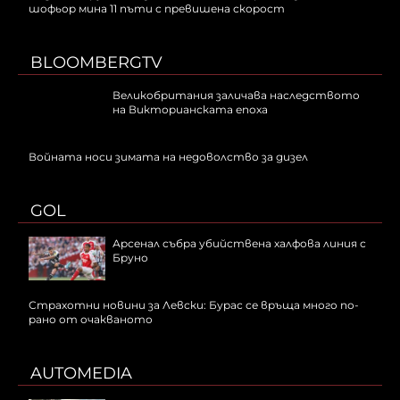
шофьор мина 11 пъти с превишена скорост
BLOOMBERGTV
Великобритания заличава наследството
на Викторианската епоха
Войната носи зимата на недоволство за дизел
GOL
Арсенал събра убийствена халфова линия с
Бруно
Страхотни новини за Левски: Бурас се връща много по-
рано от очакваното
AUTOMEDIA