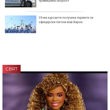
превишена скорост
35-ма курсанти получиха първите си
офицерски пагони във Варна
СВЯТ