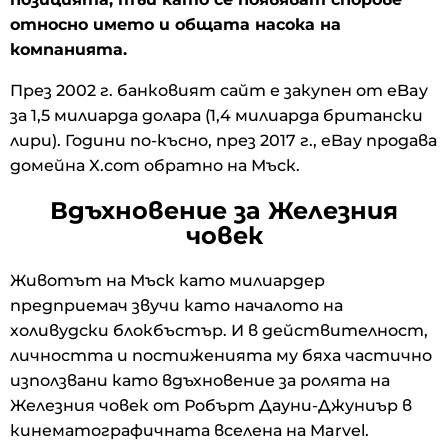
относно името и общата насока на
компанията.
През 2002 г. банковият сайт е закупен от eBay
за 1,5 милиарда долара (1,4 милиарда британски
лири). Години по-късно, през 2017 г., eBay продава
домейна X.com обратно на Мъск.
Вдъхновение за Железния
човек
Животът на Мъск като милиардер
предприемач звучи като началото на
холивудски блокбъстър. И в действителност,
личността и постиженията му бяха частично
използвани като вдъхновение за ролята на
Железния човек от Робърт Дауни-Джуниър в
кинематографичната вселена на Marvel.