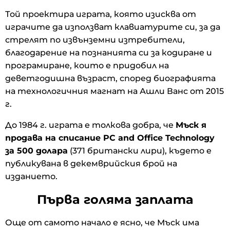
Той проектира играта, която изисква от
играчите да използват клавиатурите си, за да
стрелят по извънземни изтребители,
благодарение на познанията си за кодиране и
програмиране, които е придобил на
деветгодишна възраст, според биографията
на технологичния магнат на Ашли Ванс от 2015
г.
До 1984 г. играта е толкова добра, че
Мъск я
продава на списание PC and Office Technology
за 500 долара
(371 британски лири), където е
публикувана в декемврийския брой на
изданието.
Първа голяма заплата
Още от самото начало е ясно, че Мъск има