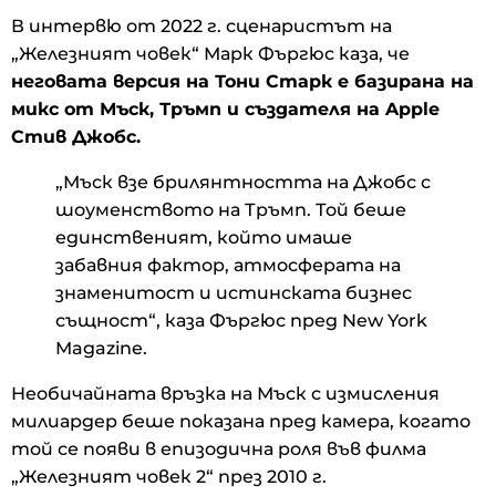
В интервю от 2022 г. сценаристът на
„Железният човек“ Марк Фъргюс каза, че
неговата версия на Тони Старк е базирана на
микс от Мъск, Тръмп и създателя на Apple
Стив Джобс.
„Мъск взе брилянтността на Джобс с
шоуменството на Тръмп. Той беше
единственият, който имаше
забавния фактор, атмосферата на
знаменитост и истинската бизнес
същност“, каза Фъргюс пред New York
Magazine.
Необичайната връзка на Мъск с измисления
милиардер беше показана пред камера, когато
той се появи в епизодична роля във филма
„Железният човек 2“ през 2010 г.