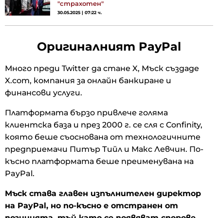
"страхотен"
30.05.2025 | 07:22 ч.
Оригиналният PayPal
Много преди Twitter да стане X, Мъск създаде
X.com, компания за онлайн банкиране и
финансови услуги.
Платформата бързо привлече голяма
клиентска база и през 2000 г. се сля с Confinity,
която беше съоснована от технологичните
предприемачи Питър Тийл и Макс Левчин. По-
късно платформата беше преименувана на
PayPal.
Мъск става главен изпълнителен директор
на PayPal, но по-късно е отстранен от
позицията, тъй като се появяват спорове