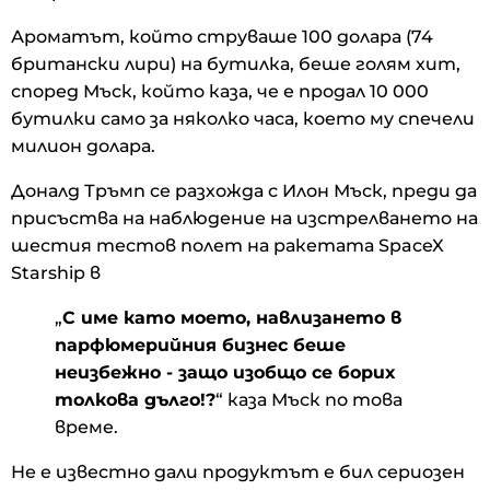
Ароматът, който струваше 100 долара (74
британски лири) на бутилка, беше голям хит,
според Мъск, който каза, че е продал 10 000
бутилки само за няколко часа, което му спечели
милион долара.
Доналд Тръмп се разхожда с Илон Мъск, преди да
присъства на наблюдение на изстрелването на
шестия тестов полет на ракетата SpaceX
Starship в
„
С име като моето, навлизането в
парфюмерийния бизнес беше
неизбежно - защо изобщо се борих
толкова дълго!?
“ каза Мъск по това
време.
Не е известно дали продуктът е бил сериозен