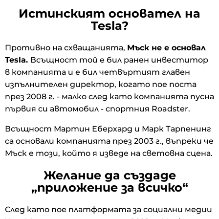
Истинският основател на
Tesla?
Противно на схващанията,
Мъск не е основал
Tesla.
Всъщност той е бил ранен инвеститор
в компанията и е бил четвъртият главен
изпълнителен директор, когато пое поста
през 2008 г. - малко след като компанията пусна
първия си автомобил - спортния Roadster.
Всъщност Мартин Еберхард и Марк Тарпенинг
са основали компанията през 2003 г., въпреки че
Мъск е този, който я изведе на световна сцена.
Желание да създаде
„приложение за всичко“
След като пое платформата за социални медии