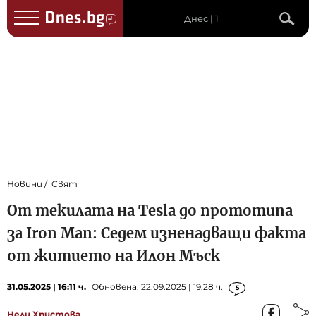
Днес | 1
Новини
Свят
От текилата на Tesla до прототипа
за Iron Man: Седем изненадващи факта
от житието на Илон Мъск
31.05.2025 | 16:11 ч.
Обновена: 22.09.2025 | 19:28 ч.
5
Нели Христова