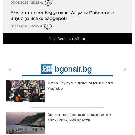
07.08.2026 | 22:22 ч.
34
Елегантност без усилие: Джулия Робъртс с
визия за всеки гардероб
07.08.2026 | 22:15 ч.
1
Виж всички новини
Green Day пусна денонощен канал в
YouTube
Затягат контрола по плажовете в
Халкидики, има арести