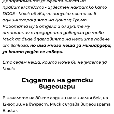
Департамента за ефективност на
правителството - известен накратко като
DOGE - Мъск обяви, че напуска поста си в
администрацията на Доналд Тръмп.
Работата му в отдела и близките му
отношения с президента доведоха до това
Мъск да бъде в заглавията на медиите повече
от всякога
, но има много неща за милиардера,
за които рядко се говори.
Ето седем неща, които може би не знаете за
Мъск:
Създател на детски
видеоигри
В началото на 80-те години на миналия век, на
12-годишна възраст, Мъск създава видеоиграта
Blastar.