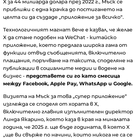
X за 44 милиарда долара през 2022 г., Мъск се
приближи с една крачка до постигането на
целта си да създаде „приложение за всичко“.
Технологичният магнат вече е казвал, че желае
X да стане подобен на WeChat - китайско
приложение, което предлага широка гама от
функции отвъд съобщенията, включително
плащания, поръчване на таксита, споделяне на
публикации в социалните медии и водене на
бизнес -
представете си го като смесица
между Facebook, Apple Pay, WhatsApp и Google.
Визията на Мъск за това „супер приложение“
изглежда се споделя от хората в X,
включително главния изпълнителен директор
Линда Якарино, която каза в края на миналата
година, че 2025 г. ще бъде годината, в която X
„ще ви свърже по начини, които никога не са се