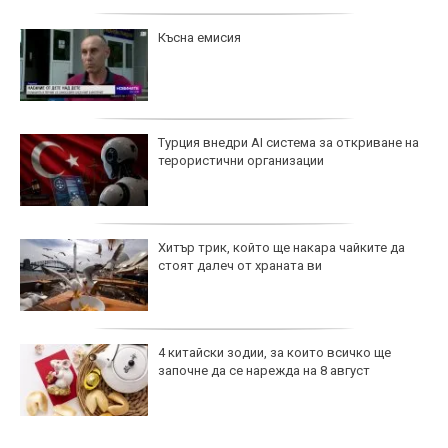
Късна емисия
Турция внедри AI система за откриване на
терористични организации
Хитър трик, който ще накара чайките да
стоят далеч от храната ви
4 китайски зодии, за които всичко ще
започне да се нарежда на 8 август