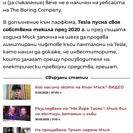
и (за съжаление) вече не е наличен на уебсайта
на The Boring Company.
В допълнение към парфюма,
Tesla пусна своя
собствена текила през 2020 г.
и през същата
година Мъск започна на шега да продава
лимитирани чифтове къси панталони на Tesla,
като начин да докаже, че инвеститорите,
които залагат срещу производителя на
електрически превозни средства, грешат.
Свързани статии
Кой насини окото на Илон Мъск? ВИДЕО
31.05.2025 | 07:00 ч.
Разследване на "Ню Йорк Таймс": Мъск бил
на екстази, кетамин и гъби
30.05.2025 | 21:15 ч.
На прощаване: Тръмп нарече Мъск