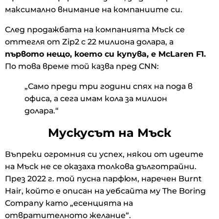
максимално внимание на компаниите си.
След продажбата на компанията Мъск се
оттегля от Zip2 с 22 милиона долара, а
първото нещо, което си купува, е McLaren F1.
По това време той казва пред CNN:
„Само преди три години спях на пода в
офиса, а сега имам кола за милион
долара.“
Мускусът на Мъск
Въпреки огромния си успех, някои от идеите
на Мъск не се оказаха толкова дълготрайни.
През 2022 г. той пусна парфюм, наречен Burnt
Hair, който е описан на уебсайта му The Boring
Company като „есенцията на
отвратителното желание“.