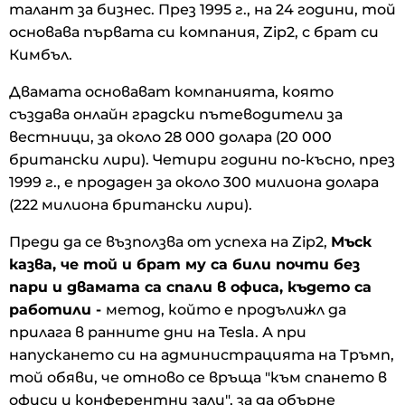
талант за бизнес. През 1995 г., на 24 години, той
основава първата си компания, Zip2, с брат си
Кимбъл.
Двамата основават компанията, която
създава онлайн градски пътеводители за
вестници, за около 28 000 долара (20 000
британски лири). Четири години по-късно, през
1999 г., е продаден за около 300 милиона долара
(222 милиона британски лири).
Преди да се възползва от успеха на Zip2,
Мъск
казва, че той и брат му са били почти без
пари и двамата са спали в офиса, където са
работили -
метод, който е продълижл да
прилага в ранните дни на Tesla. А при
напускането си на администрацията на Тръмп,
той обяви, че отново се връща "към спането в
офиси и конферентни зали", за да обърне