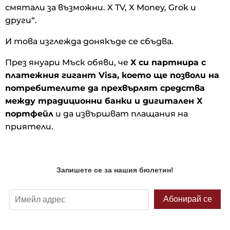
смятали за възможни. X TV, X Money, Grok и
други“.
И това изглежда донякъде се сбъдва.
През януари Мъск обяви, че
X си партнира с
платежния гигант Visa, което ще позволи на
потребителите да прехвърлят средства
между традиционни банки и дигитален X
портфейл
и да извършват плащания на
приятели.