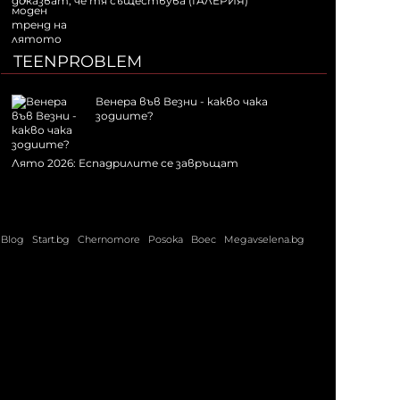
доказват, че тя съществува (ГАЛЕРИЯ)
TEENPROBLEM
Венера във Везни - какво чака
зодиите?
Лято 2026: Еспадрилите се завръщат
Blog
Start.bg
Chernomore
Posoka
Boec
Megavselena.bg