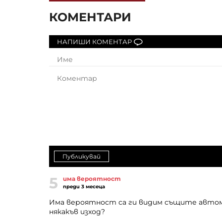
КОМЕНТАРИ
НАПИШИ КОМЕНТАР
Публикувай
5
има вероятност
преди 3 месеца
Има вероятност са ги видим същите автомобил
някакъв изход?