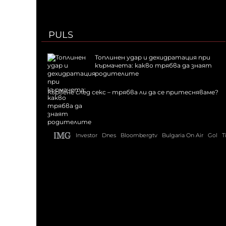
PULS
Топлинен удар и дехидратация при
кърмачета: какво трябва да знаят
родителите
Кървене след секс – трябва ли да се притесняваме?
Investor
Dnes
Bloombergtv
Bulgaria On Air
Gol
T