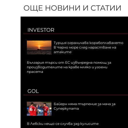
ОЩЕ НОВИНИ И СТАТИИ
INVESTOR
Турция ограничава корабоплаването
в Черно море след нарастване на
атаките
България търси от ЕС извънредна помощ за
производителите на краве мляко и угоени
прасета
GOL
Байерн няма търпение за мача за
Суперкупата
В Левски нещо се случва зад кулисите