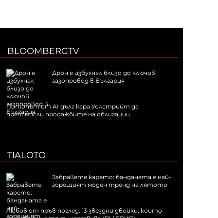
BLOOMBERGTV
Дрон е избухнал близо до ключов
газопровод в България
Потопът от AI дълг кара Уолстрийт да
преосмисли продажбите на облигации
TIALOTO
Забравете карето: банданата е най-
горещият моден тренд на лятото
Любов от пръв поглед: 13 звездни двойки, които