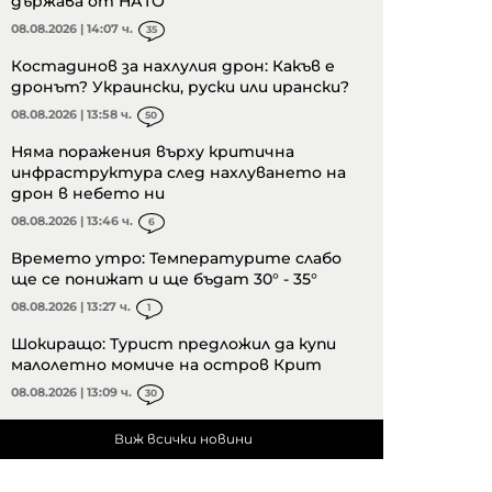
държава от НАТО
08.08.2026 | 14:07 ч.
35
Костадинов за нахлулия дрон: Какъв е
дронът? Украински, руски или ирански?
08.08.2026 | 13:58 ч.
50
Няма поражения върху критична
инфраструктура след нахлуването на
дрон в небето ни
08.08.2026 | 13:46 ч.
6
Времето утро: Температурите слабо
ще се понижат и ще бъдат 30° - 35°
08.08.2026 | 13:27 ч.
1
Шокиращо: Турист предложил да купи
малолетно момиче на остров Крит
08.08.2026 | 13:09 ч.
30
Виж всички новини