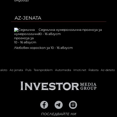
индийци
AZ-JENATA
Седмична нумерологична прогноза за
10 - 16 август
Любовен хороскоп за 10 - 16 август
ialoto
Az-jenata
Puls
Teenproblem
Automedia
Imoti.net
Rabota
Az-deteto
ПОСЛЕДВАЙТЕ НИ