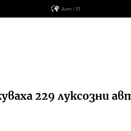
Днес | 33
уваха 229 луксозни ав