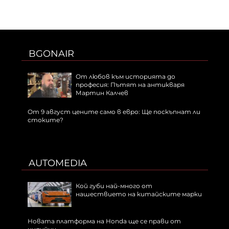
BGONAIR
От любов към историята до
професия: Пътят на антикваря
Мартин Калчев
От 9 август цените само в евро: Ще поскъпнат ли
стоките?
AUTOMEDIA
Кой губи най-много от
нашествието на китайските марки
Новата платформа на Honda ще се прави от