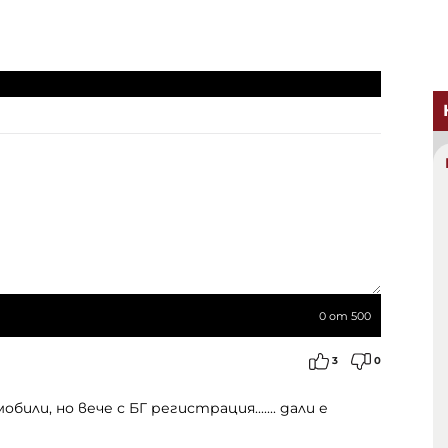
0
от 500
3
0
и, но вече с БГ регистрация....... дали е