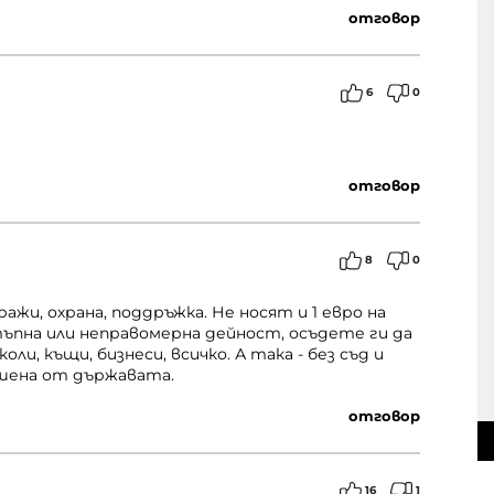
отговор
6
0
отговор
8
0
ажи, охрана, поддръжка. Не носят и 1 евро на
ъпна или неправомерна дейност, осъдете ги да
и, къщи, бизнеси, всичко. А така - без съд и
ършена от държавата.
отговор
16
1