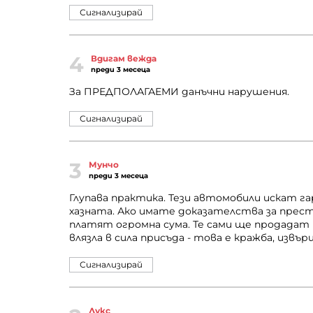
Сигнализирай
4
Вдигам вежда
преди 3 месеца
За ПРЕДПОЛАГАЕМИ данъчни нарушения.
Сигнализирай
3
Мунчо
преди 3 месеца
Глупава практика. Тези автомобили искат гар
хазната. Ако имате доказателства за прест
платят огромна сума. Те сами ще продадат кол
влязла в сила присъда - това е кражба, изв
Сигнализирай
Лукс