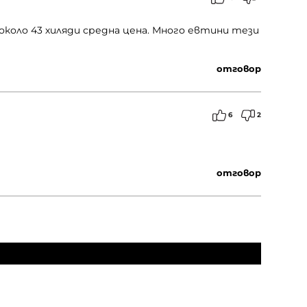
около 43 хиляди средна цена. Много евтини тези
отговор
6
2
отговор