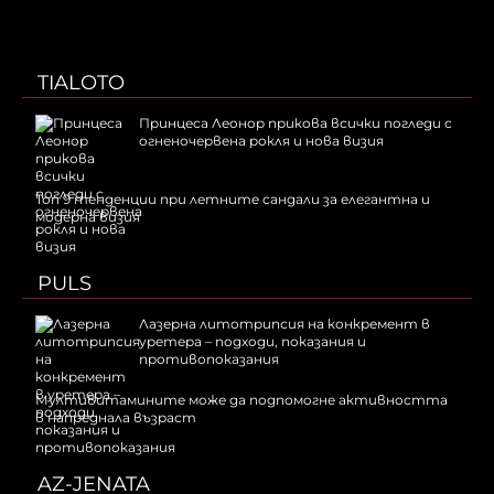
TIALOTO
Принцеса Леонор прикова всички погледи с
огненочервена рокля и нова визия
Топ 9 тенденции при летните сандали за елегантна и
модерна визия
PULS
Лазерна литотрипсия на конкремент в
уретера – подходи, показания и
противопоказания
Мултивитамините може да подпомогне активността
в напреднала възраст
AZ-JENATA