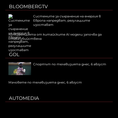
BLOOMBERGTV
Системите за съхранение на енергия в
Европа напредват, регулациите
изостават
Конкуренцията от китайските AI модели започва да
става убийствена
GOL
Спортът по телевизията днес, 6 август
Мачовете по телевизията днес, 6 август
AUTOMEDIA