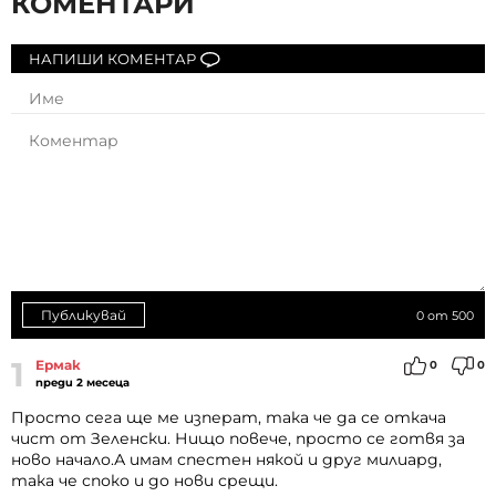
КОМЕНТАРИ
НАПИШИ КОМЕНТАР
Публикувай
0
от 500
1
Ермак
0
0
преди 2 месеца
Просто сега ще ме изперат, така че да се откача
чист от Зеленски. Нищо повече, просто се готвя за
ново начало.А имам спестен някой и друг милиард,
така че споко и до нови срещи.