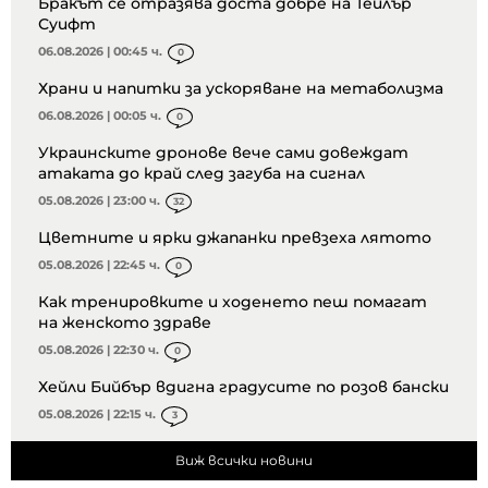
Бракът се отразява доста добре на Тейлър
Суифт
06.08.2026 | 00:45 ч.
0
Храни и напитки за ускоряване на метаболизма
06.08.2026 | 00:05 ч.
0
Украинските дронове вече сами довеждат
атаката до край след загуба на сигнал
05.08.2026 | 23:00 ч.
32
Цветните и ярки джапанки превзеха лятото
05.08.2026 | 22:45 ч.
0
Как тренировките и ходенето пеш помагат
на женското здраве
05.08.2026 | 22:30 ч.
0
Хейли Бийбър вдигна градусите по розов бански
05.08.2026 | 22:15 ч.
3
Виж всички новини