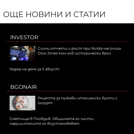
ОЩЕ НОВИНИ И СТАТИИ
INVESTOR
Силни отчети и ръст при Nvidia насочиха
Dow Jones към нов исторически връх
Кадър на деня за 5 август
BGONAIR
Рецепта за пухкави италиански бухти с
йогурт
Сметище в Пловдив: Общината го чисти,
нарушителите го възстановяват