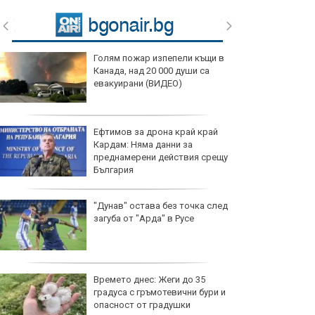
Голям пожар изпепели къщи в
Канада, над 20 000 души са
евакуирани (ВИДЕО)
Ефтимов за дрона край край
Кардам: Няма данни за
преднамерени действия срещу
България
"Дунав" остава без точка след
загуба от "Арда" в Русе
Времето днес: Жеги до 35
градуса с гръмотевични бури и
опасност от градушки