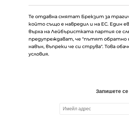
Те отдавна смятат Брекзит за трагич
който също е навредил и на ЕС. Един 
върха на Лейбъристката партия се сл
предупреждават, че "пътят обратно щ
навън, въпреки че си струва". Това об
условия.