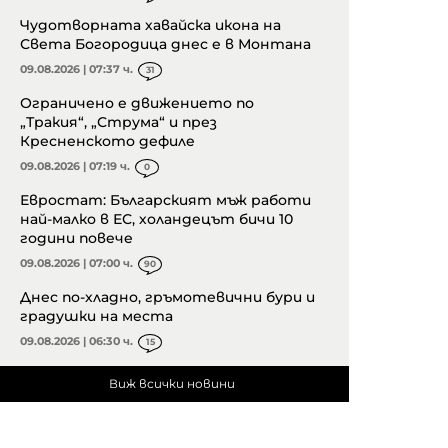
Чудотворната хавайска икона на
Света Богородица днес е в Монтана
09.08.2026 | 07:37 ч.
31
Ограничено е движението по
„Тракия“, „Струма“ и през
Кресненското дефиле
09.08.2026 | 07:19 ч.
0
Евростат: Българският мъж работи
най-малко в ЕС, холандецът бичи 10
години повече
09.08.2026 | 07:00 ч.
90
Днес по-хладно, гръмотевични бури и
градушки на места
09.08.2026 | 06:30 ч.
15
Виж всички новини