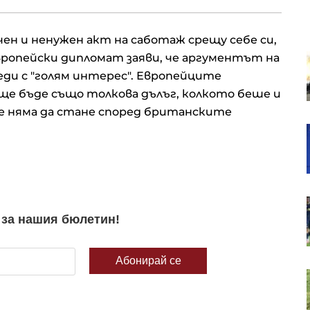
ен и ненужен акт на саботаж срещу себе си,
европейски дипломат заяви, че аргументът на
Украйна купи ракети ATACMS и
снаряди от Турция, в сделката
еди с "голям интерес". Европейците
участва и българска компания
е бъде също толкова дълъг, колкото беше и
аче няма да стане според британските
Иран намекна за сделка за
Ормуз, но само ако условията му
бъдат изпълнени
Квантовата заплаха затяга
примката около врата на
криптовалутите
Кадър на деня за 8 август