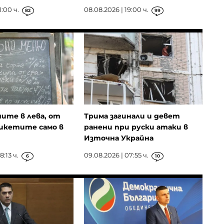
1:00 ч.
08.08.2026 | 19:00 ч.
82
99
ните в лева, от
Трима загинали и девет
икетите само в
ранени при руски атаки в
Източна Украйна
8:13 ч.
09.08.2026 | 07:55 ч.
6
10