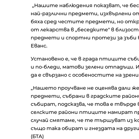
„Нашите наблюдения показват, че бес
най-различни предмети, изхвърлени о
бяха сред честите предмети, но отк
от лекарства в „беседките" в близост
предмети и спортни протези за зъби в
Еванс.
Установено е, че в града птиците съ
и по-бледи, матови зелени отпадъци.
да е свързано с особеностите на зре
„Нашето проучване не оценява дали
предмети, събрани в градските район
събират, подсказва, че това е твърде 
селските райони птиците намират пр
случай смятаме, че те тършуват из ко
също така обират и гнездата на други
(БТА)