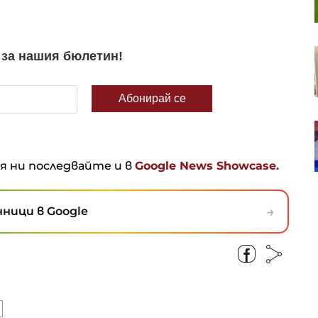
серия пети пореден ден
Пазарът на труда у нас се
охлажда: Къде са най-големи
спадовете?
Чешките милиардери играят
водеща роля в европейския
сектор на сливания и
ня ни последвайте и в
Google News Showcase.
придобивания
→
ници в Google