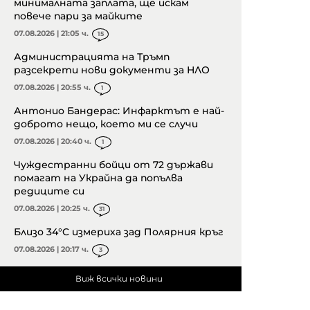
минималната заплата, ще искам
повече пари за майките
07.08.2026 | 21:05 ч.
15
Администрацията на Тръмп
разсекрети нови документи за НЛО
07.08.2026 | 20:55 ч.
1
Антонио Бандерас: Инфарктът е най-
доброто нещо, което ми се случи
07.08.2026 | 20:40 ч.
1
Чуждестранни бойци от 72 държави
помагат на Украйна да попълва
редиците си
07.08.2026 | 20:25 ч.
31
Близо 34°C измериха зад Полярния кръг
07.08.2026 | 20:17 ч.
3
Виж всички новини