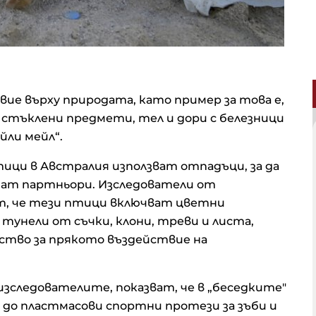
ие върху природата, като пример за това е,
 стъклени предмети, тел и дори с белезници
йли мейл“.
ици в Австралия използват отпадъци, за да
ичат партньори. Изследователи от
т, че тези птици включват цветни
тунели от съчки, клони, треви и листа,
лство за прякото въздействие на
изследователите, показват, че в „беседките"
 до пластмасови спортни протези за зъби и