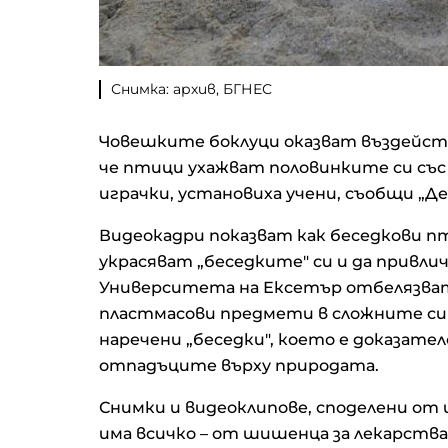
Снимка: архив, БГНЕС
Човешките боклуци оказват въздейств
че птици ухажват половинките си със
играчки, установиха учени, съобщи „Де
Видеокадри показват как беседкови пт
украсяват „беседките" си и да привл
Университета на Ексетър отбелязва
пластмасови предмети в сложните си 
наречени „беседки", което е доказате
отпадъците върху природата.
Снимки и видеоклипове, споделени от 
има всичко – от шишенца за лекарства