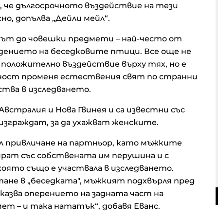
, че дългосрочното въздействие на тези
о, допълва „Дейли мейл“.
път до човешки предмети – най-често от
едението на беседковите птици. Все още не
 положително въздействие върху тях, но е
йност променя естествения свят по странни
аства в изследването.
встралия и Нова Гвинея и са известни със
изграждат, за да ухажват женските.
ел привличане на партньор, като мъжките
рат със собствената им перушина и с
която също е участвала в изследването.
тане в „беседката", мъжкият подхвърля пред
казва оперението на задната част на
мет – и така нататък“, добавя Еванс.