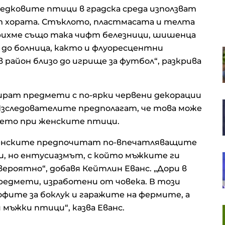
едковите птици в градска среда използват
т хората. Стъклото, пластмасата и телта
рихме също така чифт белезници, шишенца
 до болница, както и флуоресцентни
Русия иззе 10 млрд. долара от
 район близо до игрище за футбол“, разкрива
бизнеса, а Путин разчита ФСБ да
държи елита под контрол
бират предмети с по-ярки червени декорации
SOFIX затвори седмицата с ръст
 Изследователите предполагат, че това може
от 1% до 1 311 пункта
нието при женските птици.
 женските предпочитат по-впечатляващите
и, но ентусиазмът, с който мъжките ги
В. Нейков: Технологиите с двойна
употреба сближават
вероятно“, добавя Кейтлин Еванс. „Дори в
гражданския и военния сектор
едмети, изработени от човека. В този
фите за боклук и гаражите на фермите, а
 мъжки птици“, казва Еванс.
Европейските акции
продължават успешната си