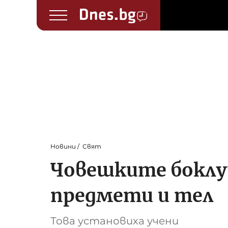
Новини
Свят
Човешките боклу
предмети и тел
Това установиха учени