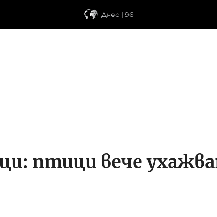
Днес | 96
ци: птици вече ухажва