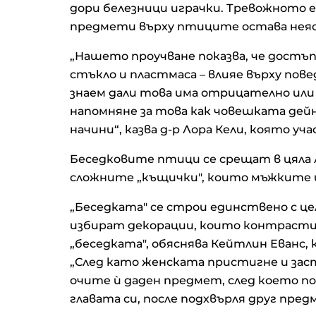
дори белезници играчки. Тревожното е
предмети върху птиците остава неясн
„Нашето проучване показва, че достъ
стъкло и пластмаса – влияе върху пов
знаем дали това има отрицателно или
напомняне за това как човешката де
начини“, казва д-р Лора Кели, която уч
Беседковите птици се срещат в цяла А
сложните „къщички", които мъжките 
„Беседката" се строи единствено с ц
избират декорации, които контрасти
„беседката", обяснява Кейтлин Еванс, 
„След като женската пристигне и зас
очите ѝ даден предмет, след което по
главата си, после подхвърля друг пред