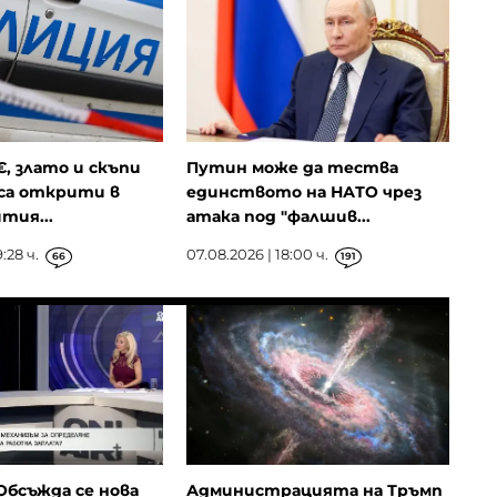
€, злато и скъпи
Путин може да тества
са открити в
единството на НАТО чрез
тия...
атака под "фалшив...
:28 ч.
07.08.2026 | 18:00 ч.
66
191
Обсъжда се нова
Администрацията на Тръмп