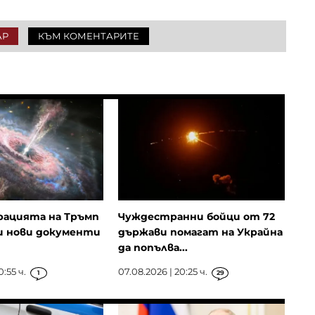
АР
КЪМ КОМЕНТАРИТЕ
ацията на Тръмп
Чуждестранни бойци от 72
и нови документи
държави помагат на Украйна
да попълва...
0:55 ч.
07.08.2026 | 20:25 ч.
1
29