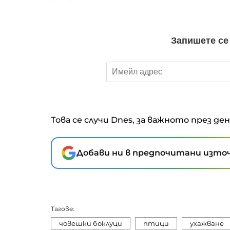
Това се случи Dnes, за важното през де
Добави ни в предпочитани източ
Тагове:
човешки боклуци
птици
ухажване