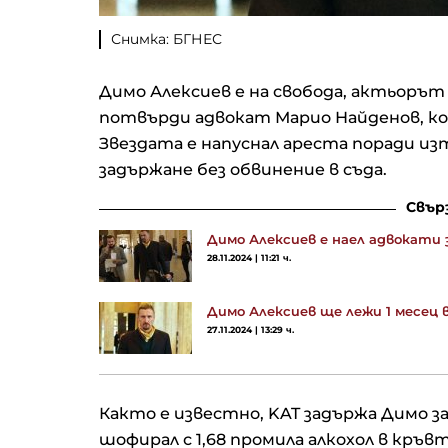
Снимка: БГНЕС
Димо Алексиев е на свобода, актьорът
потвърди адвокат Марио Найденов, к
Звездата е напуснал ареста поради изт
задържане без обвинение в съда.
Свър
Димо Алексиев е наел адвокати
28.11.2024 | 11:21 ч.
Димо Алексиев ще лежи 1 месец 
27.11.2024 | 13:29 ч.
Както е известно, KAT задържа Димо за
шофирал с 1,68 промила алкохол в кръвт