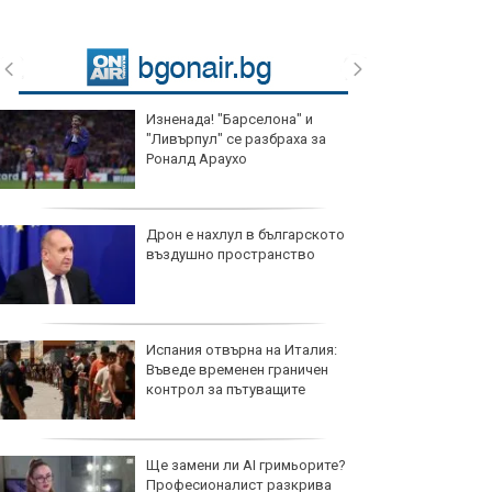
Изненада! "Барселона" и
"Ливърпул" се разбраха за
Роналд Араухо
Дрон е нахлул в българското
въздушно пространство
Испания отвърна на Италия:
Въведе временен граничен
контрол за пътуващите
Ще замени ли AI гримьорите?
Професионалист разкрива