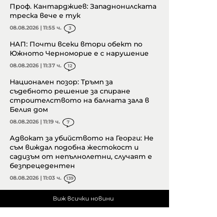
Проф. Кантарджиев: Западнонилската
треска вече е тук
08.08.2026 | 11:55 ч.
3
НАП: Почти всеки втори обект по
Южното Черноморие е с нарушение
08.08.2026 | 11:37 ч.
12
Национален позор: Тръмп за
съдебното решение за спиране
строителството на балната зала в
Белия дом
08.08.2026 | 11:19 ч.
7
Адвокат за убийството на Георги: Не
съм виждал подобна жестокост и
садизъм от непълнолетни, случаят е
безпрецедентен
08.08.2026 | 11:03 ч.
139
Виж всички новини