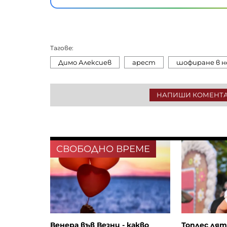
Тагове:
Димо Алексиев
арест
шофиране в н
НАПИШИ КОМЕНТ
СВОБОДНО ВРЕМЕ
Венера във Везни - какво
Топлес лят