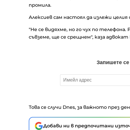
промила.
Алексиев сам настоял да излежи целия 
"Не се видяхме, но го чух по телефона.
съвземе, ще се срещнем", каза адвокат
Това се случи Dnes, за важното през де
Добави ни в предпочитани източ