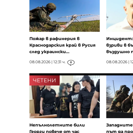
Пожар в рафинерия в
Инцидент: 
Краснодарския край в Русия
взриви в б
след украински...
въздушно п
08.08.2026 | 12:31 ч.
08.08.2026 | 12
0
ЧЕТЕНИ
Непълнолетните били
Западните 
Георги повече от час
път да пр