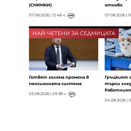
(СНИМКИ)
отново
07.08.2026 | 12:48 ч.
07.08.2026 | 16
489
НАЙ-ЧЕТЕНИ ЗА СЕДМИЦАТА
Готвят голяма промяна в
Гръцкият 
пенсионната система
търси глед
Работният 
03.08.2026 | 09:38 ч.
207
04.08.2026 | 0