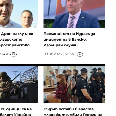
Дрон нахлу и се
Посланикът на Израел за
ългарското
инцидента в Банско:
ространство...
Изолиран случай
:14 ч.
08.08.2026 | 12:13 ч.
77
6
съюзници са на
Съдът остави в ареста
овалят Украйна
младежите, убили Георги на