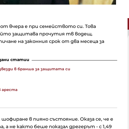
 от вчера е при семейството си. Това
ойто защитава прочутия тв водещ.
ичане на законния срок от два месеца за
зани статии
 звезди в бранша за защитата си
в ареста
 шофиране в пияно състояние. Оказа се, че е
а, а не както беше показал дрегерът - с 1,49