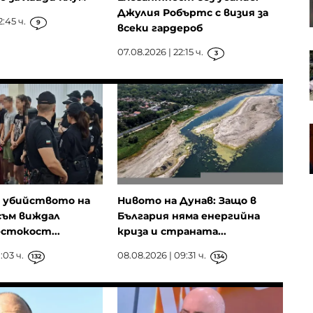
несъстоятелност
Джулия Робъртс с визия за
2:45 ч.
9
всеки гардероб
07.08.2026 | 22:15 ч.
3
Американски инвеститор се
превърна във втория по
големина преработвател на
петрол в Германия
Има четирима ранени при
среднощните руски удари по
Киев
а убийството на
Нивото на Дунав: Защо в
 съм виждал
България няма енергийна
стокост...
криза и страната...
:03 ч.
08.08.2026 | 09:31 ч.
132
134