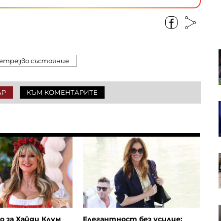
Румен Радев: Дрон е навлязъл на
етрезво състояние
територията на България и се е
взривил
АР
КЪМ КОМЕНТАРИТЕ
Безопасен актив ли са
американските държавни
облигации?
Войната хвърля сянка върху
пазара на дизел
Дъщерно дружество на
Volkswagen е заплашено от
о за Хайди Клум
Елегантност без усилие: