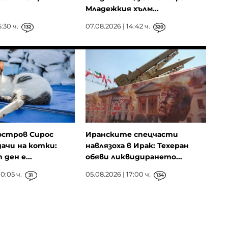
Младежкия хълм...
:30 ч.
07.08.2026 | 14:42 ч.
132
320
остров Сирос
Иранските спецчасти
ачи на котки:
навлязоха в Ирак: Техеран
ден е...
обяви ликвидирането...
0:05 ч.
05.08.2026 | 17:00 ч.
31
134