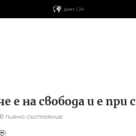
Днес | 24
е е на свобода и е при
 в пияно състояние
86