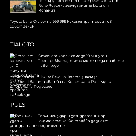
По-бързи от Ferrari и по-престижни от
Rolls-Royce - легендарните коли от
Испания
Toyota Land Cruiser на 999 999 километра търси нов
собственик
TIALOTO
Стегнат корем само за 10 минути:
Тренировката, която можете да правите
навсякъде
Любов като на кино: Всичко, което знаем за
дългоочакваната сватба на Кристиано Роналдо и
Джорджина Родригес
PULS
Топлинен удар и дехидратация при
кърмачета: какво трябва да знаят
родителите