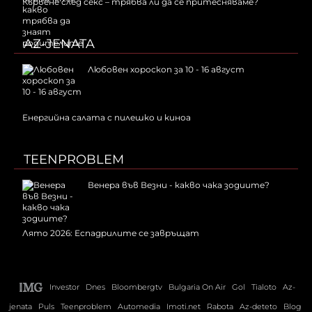
Кървене след секс – трябва ли да се притесняваме?
AZ-JENATA
Любовен хороскоп за 10 - 16 август
Енергийна салата с пилешко и киноа
TEENPROBLEM
Венера във Везни - какво чака зодиите?
Лято 2026: Еспадрилите се завръщат
Investor
Dnes
Bloombergtv
Bulgaria On Air
Gol
Tialoto
Az-
jenata
Puls
Teenproblem
Automedia
Imoti.net
Rabota
Az-deteto
Blog