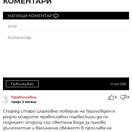
КОМЕНТАРИ
НАПИШИ КОМЕНТАР
Публикувай
0
от 500
3
Православна
2
2
преди 3 месеца
Според старо църковно поверие на Гергьовден е
редно младите православни първескини да се
подмият отдолу със светена вода за полово
дълголетие и вагинална свежест в прослава на