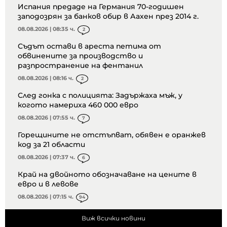
Испания предаде на Германия 70-годишен
заподозрян за банков обир в Аахен през 2014 г.
08.08.2026 | 08:35 ч.
2
Съдът остави в ареста петима от
обвинените за производство и
разпространение на фентанил
08.08.2026 | 08:16 ч.
2
След гонка с полицията: Задържаха мъж, у
когото намериха 460 000 евро
08.08.2026 | 07:55 ч.
7
Горещините не отстъпват, обявен е оранжев
код за 21 области
08.08.2026 | 07:37 ч.
6
Край на двойното обозначаване на цените в
евро и в левове
08.08.2026 | 07:15 ч.
94
Виж всички новини