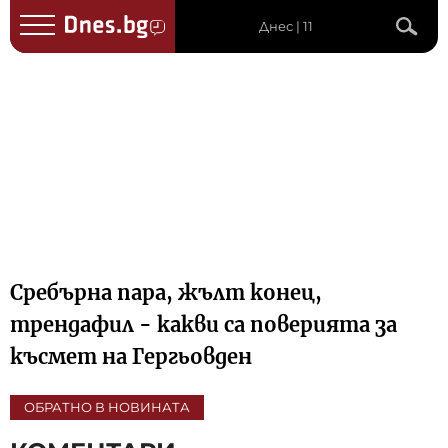
Днес | 11
Сребърна пара, жълт конец,
трендафил - какви са поверията за
късмет на Гергьовден
ОБРАТНО В НОВИНАТА