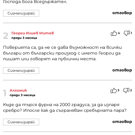
Господа Бога Вседържател.
отговор
Сигнализирай
2
Георги Илиев Митев
4
1
преди 3 месеца
Поверията са, да не се дава възможност на всички
българи от български произход с името Георги да
пишат или говорят на публични места.
отговор
Сигнализирай
1
Алхимик
3
2
преди 3 месеца
Къде да търся фурна на 2000 градуса, за да изпаря
сребро? Ипосле как да съгранявам сребърната пара?
отговор
Сигнализирай