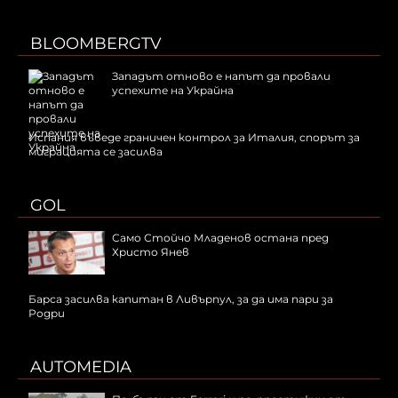
BLOOMBERGTV
Западът отново е напът да провали
успехите на Украйна
Испания въведе граничен контрол за Италия, спорът за
миграцията се засилва
GOL
Само Стойчо Младенов остана пред
Христо Янев
Барса засилва капитан в Ливърпул, за да има пари за
Родри
AUTOMEDIA