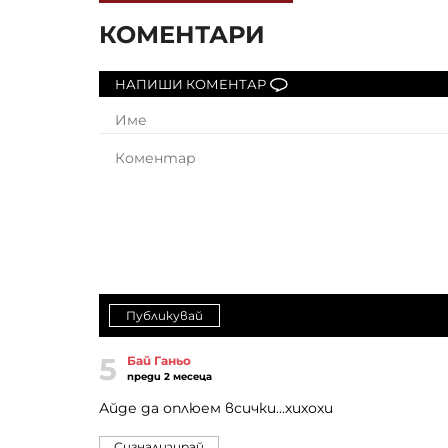
КОМЕНТАРИ
НАПИШИ КОМЕНТАР
Публикувай
5
Бай Ганьо
преди 2 месеца
Айде да оплюем всички...хихохи
Сигнализирай