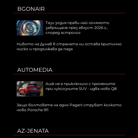
BGONAIR
Тази зодия прави най-голямото
завръщане през август 2026 г.,
според астролог
Нивото на Дунав в страната ни остава критично
ниско и продължава да пада
AUTOMEDIA
Audi не е приключило с промените
при луксозните SUV - идва ново Q8
Защо болтовете на едно Pagani струват колкото
ново Porsche 911
AZ-JENATA