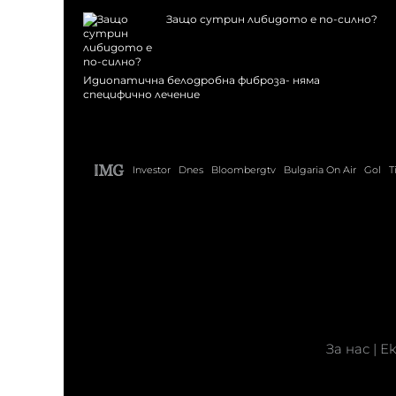
Защо сутрин либидото е по-силно?
Идиопатична белодробна фиброза- няма
специфично лечение
Investor
Dnes
Bloombergtv
Bulgaria On Air
Gol
T
За нас
|
Е