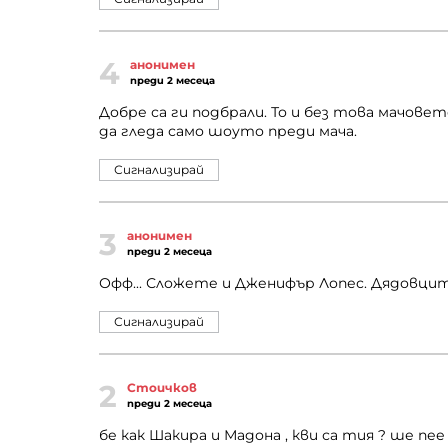
4
анонимен
преди 2 месеца
Добре са ги подбрали. То и без това мачове
да гледа само шоуто преди мача.
Сигнализирай
3
анонимен
преди 2 месеца
Офф... Сложете и Дженифър Лопес. Дядовцит
Сигнализирай
2
Стоичков
преди 2 месеца
бе как Шакира и Мадона , кви са тия ? ше п