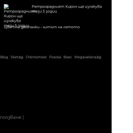
Ретроградният Хирон ще излекува
тези 5 зодии
Цветни джапанки - хитът на лятото
Blog
Start.bg
Chernomore
Posoka
Boec
Megavselena.bg
 ползване
|