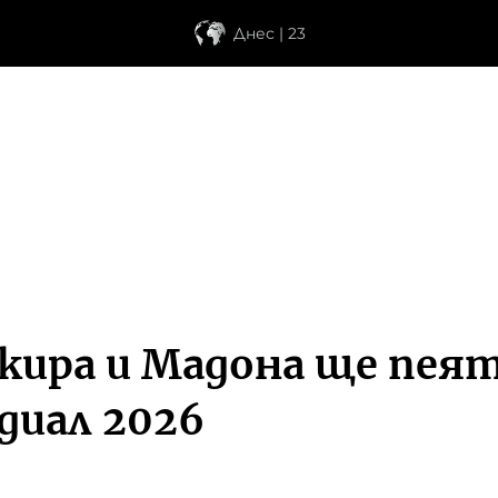
Днес | 23
кира и Мадона ще пея
диал 2026