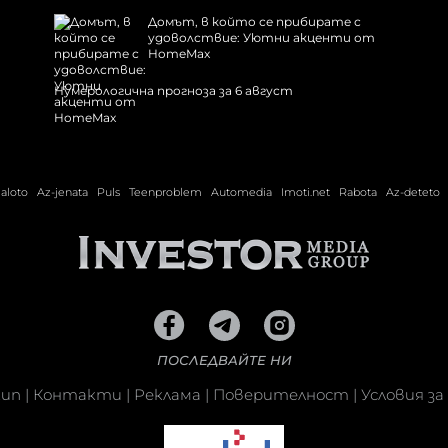
Домът, в който се прибирате с
удоволствие: Уютни акценти от
HomeMax
Нумерологична прогноза за 6 август
ialoto
Az-jenata
Puls
Teenproblem
Automedia
Imoti.net
Rabota
Az-deteto
ПОСЛЕДВАЙТЕ НИ
кип
|
Контакти
|
Реклама
|
Поверителност
|
Условия за