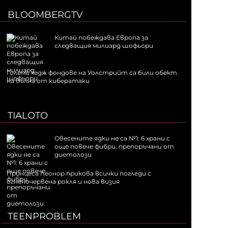
BLOOMBERGTV
Китай побеждава Европа за
следващия милиард шофьори
Големи хедж фондове на Уолстрийт са били обект
на вълна от кибератаки
TIALOTO
Овесените ядки не са №1: 6 храни с
още повече фибри, препоръчани от
диетолози
Принцеса Леонор прикова всички погледи с
огненочервена рокля и нова визия
TEENPROBLEM