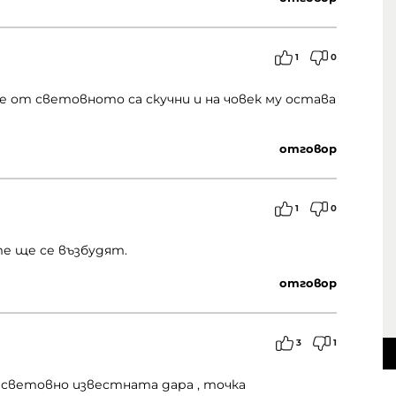
1
0
те от световното са скучни и на човек му остава
отговор
1
0
е ще се възбудят.
отговор
3
1
ее световно известната дара , точка