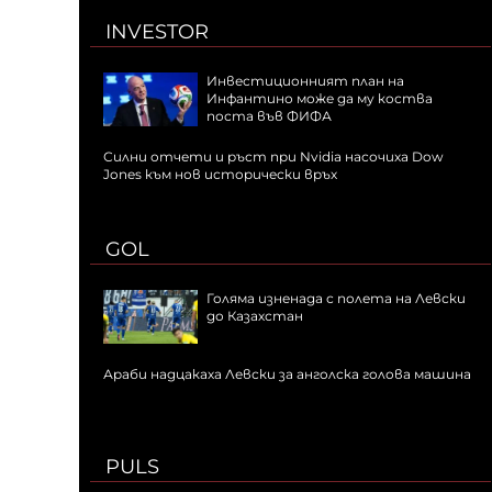
INVESTOR
Инвестиционният план на
Инфантино може да му коства
поста във ФИФА
Силни отчети и ръст при Nvidia насочиха Dow
Jones към нов исторически връх
GOL
Голяма изненада с полета на Левски
до Казахстан
Араби надцакаха Левски за анголска голова машина
PULS