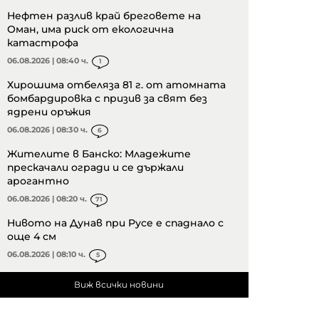
Нефтен разлив край бреговете на
Оман, има риск от екологична
катастрофа
06.08.2026 | 08:40 ч.
1
Хирошима отбеляза 81 г. от атомната
бомбардировка с призив за свят без
ядрени оръжия
06.08.2026 | 08:30 ч.
6
Жителите в Банско: Младежите
прескачали огради и се държали
арогантно
06.08.2026 | 08:20 ч.
71
Нивото на Дунав при Русе е спаднало с
още 4 см
06.08.2026 | 08:10 ч.
5
Виж всички новини