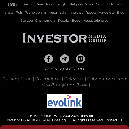
Investor
Dnes
Bloombergtv
Bulgaria On Air
Gol
Tialoto
Az-
jenata
Puls
Teenproblem
Automedia
Imoti.net
Rabota
Az-deteto
Blog
Start.bg
Chernomore
Posoka
Boec
Megavselena.bg
ПОСЛЕДВАЙТЕ НИ
За нас
|
Екип
|
Контакти
|
Реклама
|
Поверителност
|
Условия за ползване
|
Инвестор.БГ АД © 2001-2026 Dnes.bg
Investor.BG AD © 2001-2026 Dnes.bg
All rights reserved.
Contact us