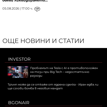
обяви ликвидирането...
05.08.2026 | 17:00 ч.
137
ОЩЕ НОВИНИ И СТАТИИ
INVESTOR
Проблемът на Tesla с AI е противоположен
на този при Big Tech – недостатъчно
разходи
Тръмп може да се откаже от ядрена сделка - Иран едва ли
ще сглоби бомба в неговия мандат
BGONAIR