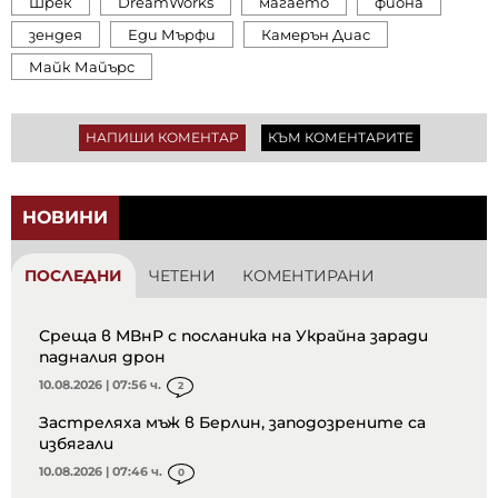
Шрек
DreamWorks
магаето
фиона
зендея
Еди Мърфи
Камерън Диас
Майк Майърс
НАПИШИ КОМЕНТАР
КЪМ КОМЕНТАРИТЕ
НОВИНИ
ПОСЛЕДНИ
ЧЕТЕНИ
КОМЕНТИРАНИ
Среща в МВнР с посланика на Украйна заради
падналия дрон
10.08.2026 | 07:56 ч.
2
Застреляха мъж в Берлин, заподозрените са
избягали
10.08.2026 | 07:46 ч.
0