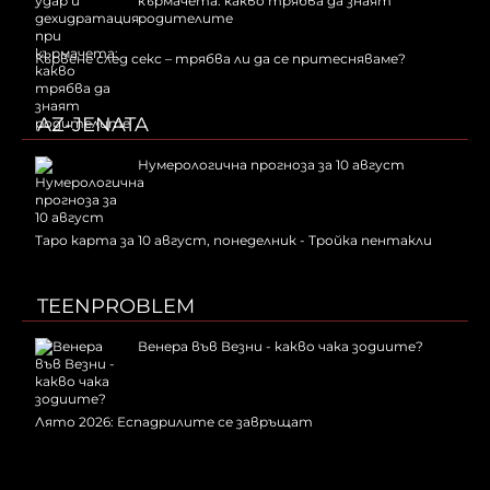
кърмачета: какво трябва да знаят
родителите
Кървене след секс – трябва ли да се притесняваме?
AZ-JENATA
Нумерологична прогноза за 10 август
Таро карта за 10 август, понеделник - Тройка пентакли
TEENPROBLEM
Венера във Везни - какво чака зодиите?
Лято 2026: Еспадрилите се завръщат