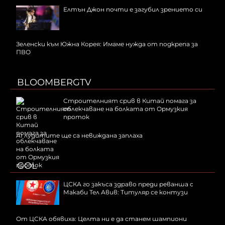
Елтън Джон почти е загубил зрението си
Зеленски към Южна Корея: Имаме нужда от подкрепа за
ПВО
BLOOMBERGTV
Строителният срив в Китай помага за
облекчаване на болката от Ормузкия
проток
AI лудитите ще са невижданa заплаха
GOL
ЦСКА го закъса здраво преди реванша с
Макаби Тел Авив: Титуляр се контузи
От ЦСКА обявиха: Целта ни е да станем шампиони