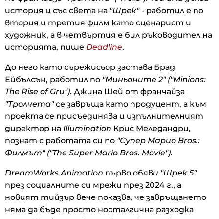
история и със света на
"Шрек"
- работил е по
втория и третия филм като сценарист и
художник, а в четвъртия е бил ръководител на
историята, пише
Deadline
.
До него като сърежисьор застава Брад
Ейбълсън, работил по
"Миньоните 2" ("Minions:
The Rise of Gru")
. Джина Шей от франчайза
"Тролчета"
се завръща като продуцент, а към
проекта се присъединява и изпълнителният
директор на
Illumination
Крис Меледандри,
познат с работата си по
"Супер Марио Bros.:
Филмът" ("The Super Mario Bros. Movie").
DreamWorks Animation
първо обяв
и "Шрек 5"
през социалните си мрежи през 2024 г., а
новият тийзър вече показва, че завръщането
няма да бъде просто носталгична разходка