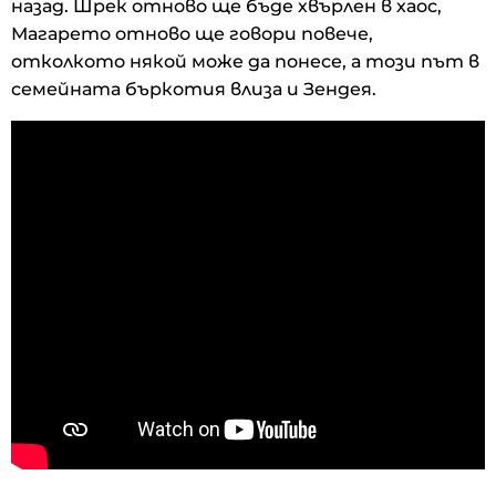
назад. Шрек отново ще бъде хвърлен в хаос,
Магарето отново ще говори повече,
отколкото някой може да понесе, а този път в
семейната бъркотия влиза и Зендея.