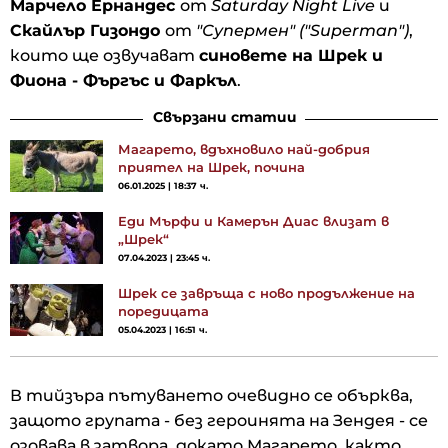
Марчело Ернандес
от
Saturday Night Live
и
Скайлър Гизондо
от
"Супермен" ("Superman")
,
които ще озвучават
синовете на Шрек и
Фиона - Фъргъс и Фаркъл
.
Свързани статии
Магарето, вдъхновило най-добрия
приятел на Шрек, почина
06.01.2025 | 18:37 ч.
Еди Мърфи и Камерън Диас влизат в
„Шрек“
07.04.2023 | 23:45 ч.
Шрек се завръща с ново продължение на
поредицата
05.04.2023 | 16:51 ч.
В тийзъра пътуването очевидно се обърква,
защото групата - без героинята на Зендея - се
озовава в затвора, докато Магарето, както