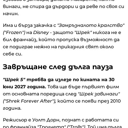
винаги, не спира да дърдори и да реве по своя си
начин.
Има и бърза закачка с
"Замръзналото кралство"
("Frozen")
на
Disney
- защото
"Шрек"
никога не е
бил франчайз, който пропуска възможност да
се подиграе нежно на приказния свят около
себе си.
Завръщане след дълга пауза
"Шрек 5"
трябва да излезе по кината на 30
юни 2027 година.
Това ще бъде първият филм
от основната поредица след
"Шрек завинаги"
("Shrek Forever After"),
който се появи през 2010
година.
Режисьор е Уолт Дорн, познат с работата си
по франчайза
"Тролчета" ("Trolls")
. Той има дълга