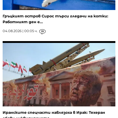
Гръцкият остров Сирос търси гледачи на котки:
Работният ден е...
04.08.2026 | 00:05 ч.
33
Иранските спецчасти навлязоха в Ирак: Техеран