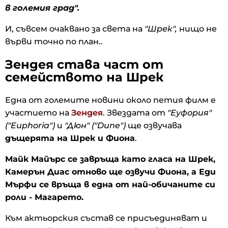
в големия град".
И, съвсем очаквано за света на
"Шрек",
нищо не
върви точно по план..
Зендея става част от
семейството на Шрек
Една от големите новини около петия филм е
участието на
Зендея
. Звездата от
"Еуфория"
("Euphoria")
и
"Дюн" ("Dune")
ще озвучава
дъщерята на Шрек и Фиона
.
Майк Майърс се завръща като гласа на Шрек,
Камерън Диас отново ще озвучи Фиона, а Еди
Мърфи се връща в една от най-обичаните си
роли - Магарето.
Към актьорския състав се присъединяват и