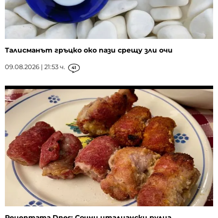
Талисманът гръцко око пази срещу зли очи
09.08.2026 | 21:53 ч.
41
Рецептата Dnes: Сочни италиански рулца