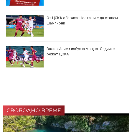
От ЦСКА обявиха: Целта ни е да станем
шампиони
Вальо Илиев избухна мощно: Съдиите
режат ЦСКА
СВОБОДНО ВРЕМЕ