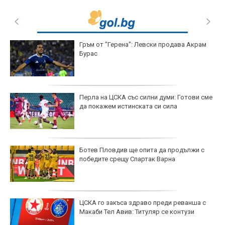
Гръм от "Герена": Левски продава Акрам
Бурас
Перла на ЦСКА със силни думи: Готови сме
да покажем истинската си сила
Ботев Пловдив ще опита да продължи с
победите срещу Спартак Варна
ЦСКА го закъса здраво преди реванша с
Макаби Тел Авив: Титуляр се контузи