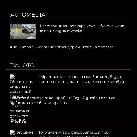
AUTOMEDIA
Шестгодишен подкара кола и блъсна жена
на пешеходна пътека
Audi направи нестандартен удължител на пробега
TIALOTO
Обратната страна на славата: 9 звезди,
които пазят децата си далеч от Холивуд
Нямате време за тренировки? Този 7-дневен план се
адаптира към вашия график
PULS
Топлинен удар и дехидратация при