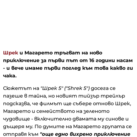
Шрек
и Магарето тръгват на ново
приключение за първи път от 16 години насам
- и вече имаме първи поглед към това какво ги
чака.
Сюжетът на
"Шрек 5" ("Shrek 5")
досега се
пазеше в тайна, но новият тийзър трейлър
подсказва, че филмът ще събере отново Шрек,
Магарето и семейството на зеленото
чудовище - включително двамата му синове и
дъщеря му. По думите на Магарето групата се
отправя към
"още едно вихрено приключение