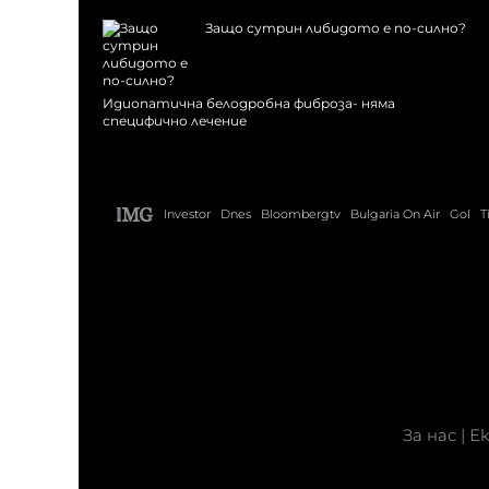
Защо сутрин либидото е по-силно?
Идиопатична белодробна фиброза- няма
специфично лечение
Investor
Dnes
Bloombergtv
Bulgaria On Air
Gol
T
За нас
|
Е