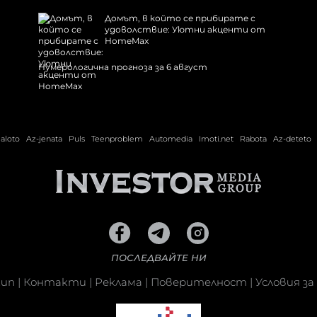
Домът, в който се прибирате с
удоволствие: Уютни акценти от
HomeMax
Нумерологична прогноза за 6 август
ialoto
Az-jenata
Puls
Teenproblem
Automedia
Imoti.net
Rabota
Az-deteto
ПОСЛЕДВАЙТЕ НИ
кип
|
Контакти
|
Реклама
|
Поверителност
|
Условия за