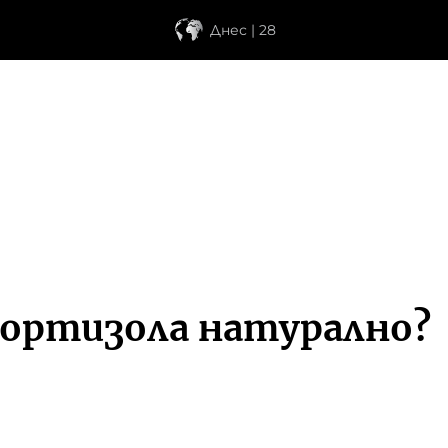
Днес | 28
кортизола натурално?