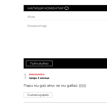
НАПИШИ КОМЕНТАР
Публикувай
1
анонимен
преди 2 месеца
Пари ми дай акъл не ми давай :))))))
Сигнализирай