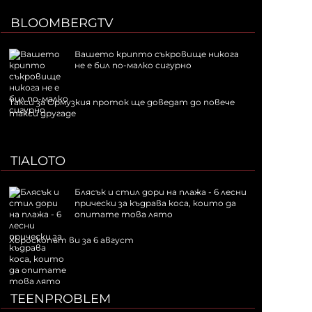
BLOOMBERGTV
Вашето крипто съкровище никога
не е бил по-малко сигурно
Такси за Ормузкия проток ще доведат до повече
такси другаде
TIALOTO
Блясък и стил дори на плажа - 6 лесни
прически за къдрава коса, които да
опитате това лято
Хороскопът ви за 6 август
TEENPROBLEM