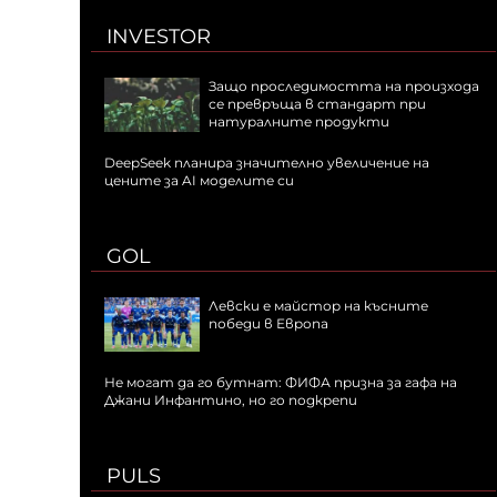
INVESTOR
Защо проследимостта на произхода
се превръща в стандарт при
натуралните продукти
DeepSeek планира значително увеличение на
цените за AI моделите си
GOL
Левски е майстор на късните
победи в Европа
Не могат да го бутнат: ФИФА призна за гафа на
Джани Инфантино, но го подкрепи
PULS