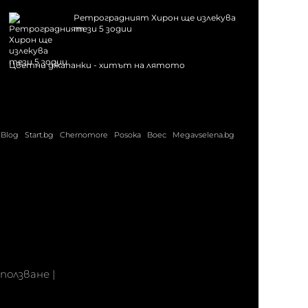
Ретроградният Хирон ще излекува
тези 5 зодии
Цветни джапанки - хитът на лятото
Blog
Start.bg
Chernomore
Posoka
Boec
Megavselena.bg
 ползване
|