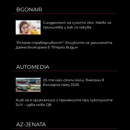
BGONAIR
Синдромът на сухото око: Какво го
причинява и как се лекува
"Искаме справедливост!": Близките на загиналата
Даяна блокираха Е-79 край Видин
AUTOMEDIA
25-те най-скъпи коли, внесени в
България през 2026
Audi не е приключило с промените при луксозните
SUV - идва ново Q8
AZ-JENATA