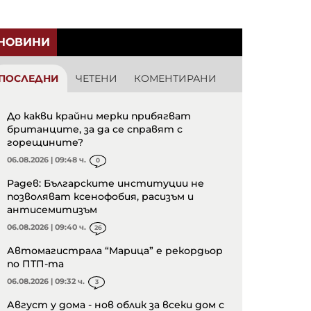
НОВИНИ
ПОСЛЕДНИ
ЧЕТЕНИ
КОМЕНТИРАНИ
До какви крайни мерки прибягват
британците, за да се справят с
горещините?
06.08.2026 | 09:48 ч.
0
Радев: Българските институции не
позволяват ксенофобия, расизъм и
антисемитизъм
06.08.2026 | 09:40 ч.
26
Автомагистрала “Марица” е рекордьор
по ПТП-та
06.08.2026 | 09:32 ч.
3
Август у дома - нов облик за всеки дом с