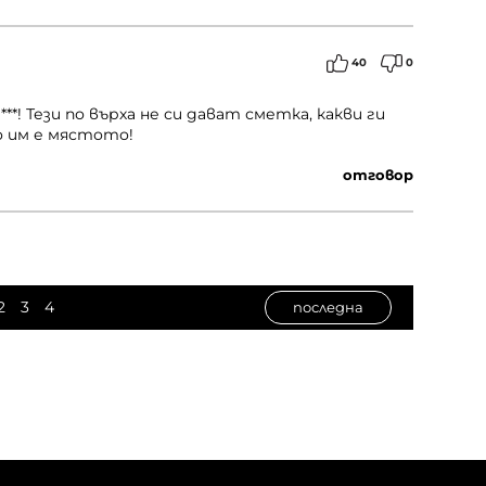
40
0
*! Тези по върха не си дават сметка, какви ги
о им е мястото!
отговор
2
3
4
последна