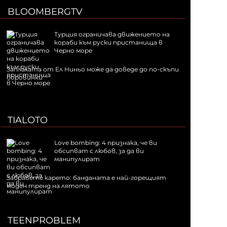
BLOOMBERGTV
Турция ограничава движението на
кораби към руски пристанища в
Черно море
Заплахата от Ел Ниньо може да доведе до по-скъпи
боровинки
TIALOTO
Love bombing: 4 признака, че ви
обсипват с любов, за да ви
манипулират
Забравете карето: банданата е най-горещият
моден тренд на лятото
TEENPROBLEM