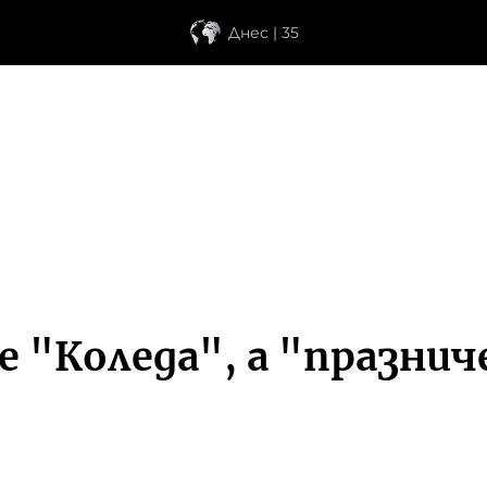
Днес | 35
е "Коледа", а "празнич