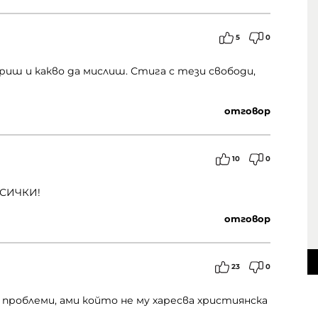
5
0
риш и какво да мислиш. Стига с тези свободи,
отговор
10
0
ВСИЧКИ!
отговор
23
0
о проблеми, ами който не му харесва християнска