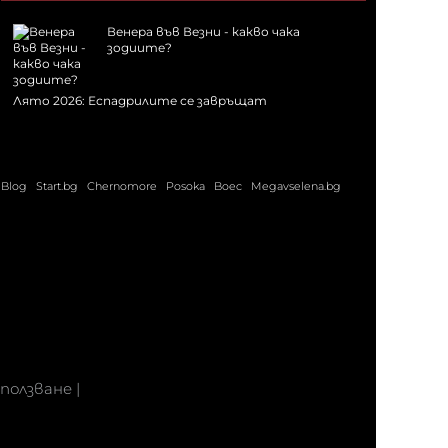
Венера във Везни - какво чака
зодиите?
Лято 2026: Еспадрилите се завръщат
Blog
Start.bg
Chernomore
Posoka
Boec
Megavselena.bg
 ползване
|