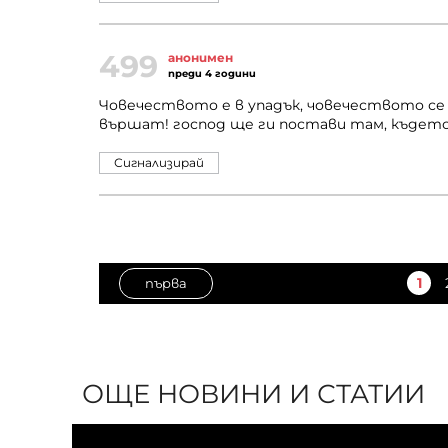
499
анонимен
преди 4 години
Човечеството е в упадък, човечеството се **
вършат! господ ще ги постави там, къдет
Сигнализирай
1
първа
ОЩЕ НОВИНИ И СТАТИИ