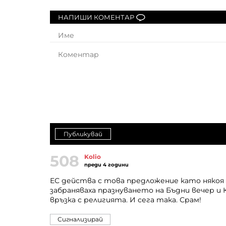
НАПИШИ КОМЕНТАР
Публикувай
508
Kolio
преди 4 години
ЕС действа с това предложение като няко
забраняваха празнуването на Бъдни вечер и К
връзка с религията. И сега така. Срам!
Сигнализирай