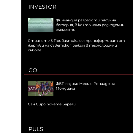
INVESTOR
Финландия разработи пясъчна
батерия, в която няма редкоземни
елементи
Страните в Прибалтика се трансформират от
жертви на съветския режим в технологични
хъбове
GOL
ФБР пазило Меси и Роналдо на
Мондиала
Сан Сиро почете Барези
PULS