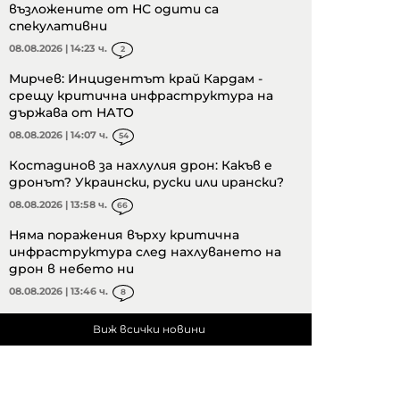
възложените от НС одити са
спекулативни
08.08.2026 | 14:23 ч.
2
Мирчев: Инцидентът край Кардам -
срещу критична инфраструктура на
държава от НАТО
08.08.2026 | 14:07 ч.
54
Костадинов за нахлулия дрон: Какъв е
дронът? Украински, руски или ирански?
08.08.2026 | 13:58 ч.
66
Няма поражения върху критична
инфраструктура след нахлуването на
дрон в небето ни
08.08.2026 | 13:46 ч.
8
Виж всички новини