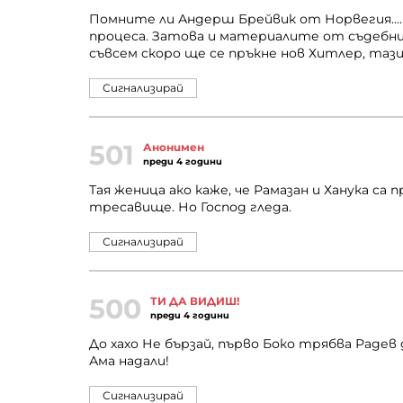
Помните ли Андерш Брейвик от Норвегия.....в
процеса. Затова и материалите от съдебния
съвсем скоро ще се пръкне нов Хитлер, таз
Сигнализирай
501
Анонимен
преди 4 години
Тая женица ако каже, че Рамазан и Ханука са 
тресавище. Но Господ гледа.
Сигнализирай
500
ТИ ДА ВИДИШ!
преди 4 години
До хахо Не бързай, първо Боко трябва Радев д
Ама надали!
Сигнализирай