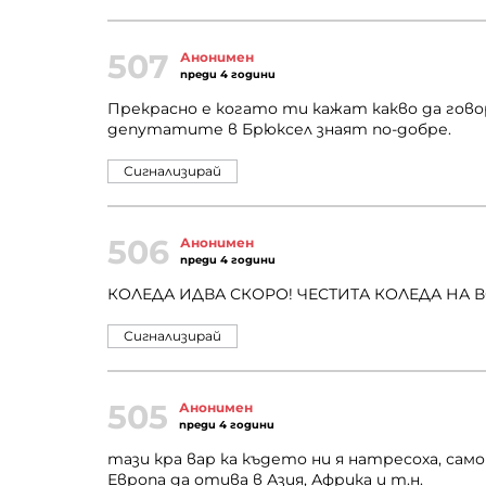
507
Анонимен
преди 4 години
Прекрасно е когато ти кажат какво да гово
депутатите в Брюксел знаят по-добре.
Сигнализирай
506
Анонимен
преди 4 години
КОЛЕДА ИДВА СКОРО! ЧЕСТИТА КОЛЕДА НА 
Сигнализирай
505
Анонимен
преди 4 години
тази кра вар ка където ни я натресоха, сам
Европа да отива в Азия, Африка и т.н.