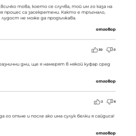
сичко това, което се случва, той им го каза на
 процес са засекретени. Както е тръгнало,
и лудост не може да продължава.
отговор
30
0
празнични дни, ще я намерят в някой куфар сред
отговор
2
6
а го опъне и после ако има сулук белки я сайдиса!
отговор