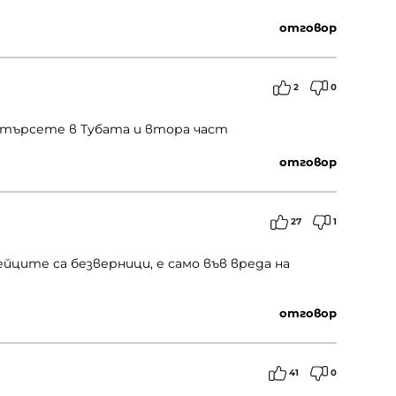
отговор
2
0
 потърсете в Тубата и втора част
отговор
27
1
ейците са безверници, е само във вреда на
отговор
41
0