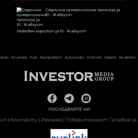
Седмична нумерологична прогноза за
10 - 16 август
Любовен хороскоп за 10 - 16 август
ialoto
Az-jenata
Puls
Teenproblem
Automedia
Imoti.net
Rabota
Az-deteto
ПОСЛЕДВАЙТЕ НИ
кип
|
Контакти
|
Реклама
|
Поверителност
|
Условия за