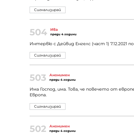
Сигнализирай
504
Ива
преди 4 години
Интервю с Дейвид Енгелс (част 1) 7.12.2021
Сигнализирай
503
Анонимен
преди 4 години
Има Господ, има. Това, че повечето от европ
Европа.
Сигнализирай
502
Анонимен
преди 4 години