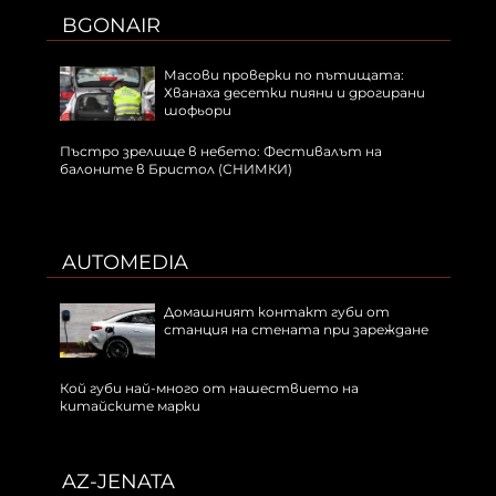
BGONAIR
Масови проверки по пътищата:
Хванаха десетки пияни и дрогирани
шофьори
Пъстро зрелище в небето: Фестивалът на
балоните в Бристол (СНИМКИ)
AUTOMEDIA
Домашният контакт губи от
станция на стената при зареждане
Кой губи най-много от нашествието на
китайските марки
AZ-JENATA