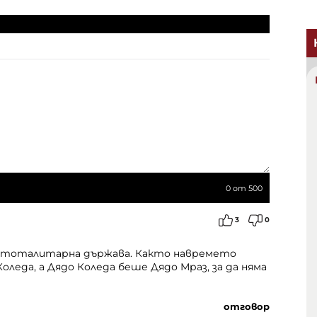
0
от 500
3
0
я тоталитарна държава. Както навремето
оледа, а Дядо Коледа беше Дядо Мраз, за да няма
отговор