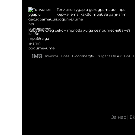
Топлинен удар и дехидратация при
кърмачета: какво трябва да знаят
родителите
Кървене след секс – трябва ли да се притесняваме?
Investor
Dnes
Bloombergtv
Bulgaria On Air
Gol
T
За нас
|
Е