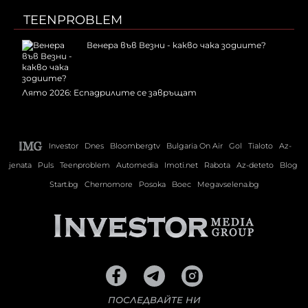
TEENPROBLEM
Венера във Везни - какво чака зодиите?
Лято 2026: Еспадрилите се завръщат
Investor
Dnes
Bloombergtv
Bulgaria On Air
Gol
Tialoto
Az-
jenata
Puls
Teenproblem
Automedia
Imoti.net
Rabota
Az-deteto
Blog
Start.bg
Chernomore
Posoka
Boec
Megavselena.bg
ПОСЛЕДВАЙТЕ НИ