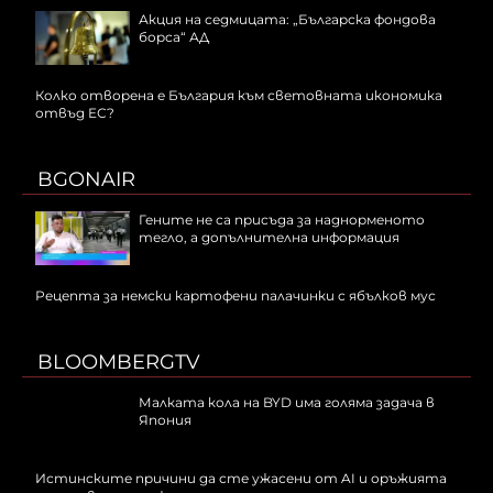
Акция на седмицата: „Българска фондова
борса“ АД
Колко отворена е България към световната икономика
отвъд ЕС?
BGONAIR
Гените не са присъда за наднорменото
тегло, а допълнителна информация
Рецепта за немски картофени палачинки с ябълков мус
BLOOMBERGTV
Малката кола на BYD има голяма задача в
Япония
Истинските причини да сте ужасени от AI и оръжията