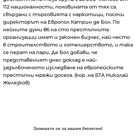
112 националности, половината от тях са
свързани с търговията с наркотици, посочи
директорът на Европол Катрин де Бол. По
нейните думи 86 на сто престъпните
организации имат и законен бизнес, най-често
в строителството и хотелиерството, и така
се перат на пари. Де Бол добави, че
представеният днес доклад е най-
задълбоченото изследване на европейските
престъпни мрежи досега. (кор. на БТА Николай
Желязков)