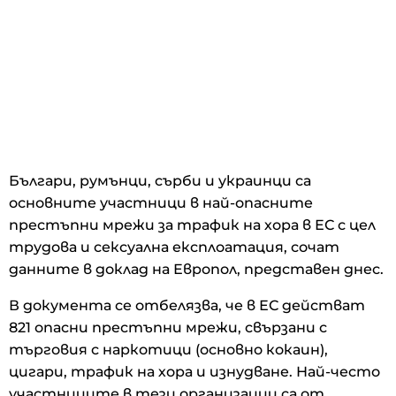
Българи, румънци, сърби и украинци са
основните участници в най-опасните
престъпни мрежи за трафик на хора в ЕС с цел
трудова и сексуална експлоатация, сочат
данните в доклад на Европол, представен днес.
В документа се отбелязва, че в ЕС действат
821 опасни престъпни мрежи, свързани с
търговия с наркотици (основно кокаин),
цигари, трафик на хора и изнудване. Най-често
участниците в тези организации са от