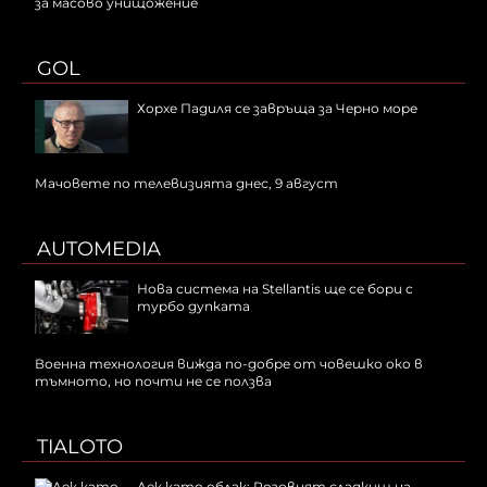
за масово унищожение
GOL
Хорхе Падиля се завръща за Черно море
Мачовете по телевизията днес, 9 август
AUTOMEDIA
Нова система на Stellantis ще се бори с
турбо дупката
Военна технология вижда по-добре от човешко око в
тъмното, но почти не се ползва
TIALOTO
Лек като облак: Розовият сладкиш на