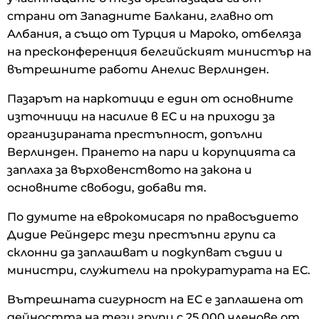
страни от Западните Балкани, главно от
Албания, а също от Турция и Мароко, отбеляза
на пресконференция белгийският министър на
вътрешните работи Анелис Верлинден.
Пазарът на наркотици е един от основните
източници на насилие в ЕС и на приходи за
организираната престъпност, допълни
Верлинден. Прането на пари и корупцията са
заплаха за върховенството на закона и
основните свободи, добави тя.
По думите на еврокомисаря по правосъдието
Дидие Рейндерс тези престъпни групи са
склонни да заплашват и подкупват съдии и
министри, служители на прокуратурата на ЕС.
Вътрешната сигурност на ЕС е заплашена от
дейността на тези групи с 25 000 членове от