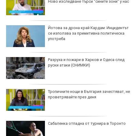
Ново изследване търси "сините зони" у нас
Йотова за дрона край Кардам: Инцидентът
се използва за примитивна политическа
употреба
Разруха и пожари в Харков и Одеса след
руски атаки (СНИМКИ)
Тропичните нощи в България зачестяват, не
проветрявайте през деня
Сабаленка отпадна от турнира в Торонто