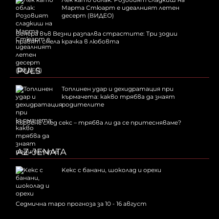
Марта Стюарт е идеалният летен
десерт (ВИДЕО)
Венера във Везни разпалва страстите: Три зодии
правят смела крачка в любовта
PULS
Топлинен удар и дехидратация при
кърмачета: какво трябва да знаят
родителите
Кървене след секс – трябва ли да се притесняваме?
AZ-JENATA
Kекс с банани, шоколад и орехи
Седмична таро прогноза за 10 - 16 август