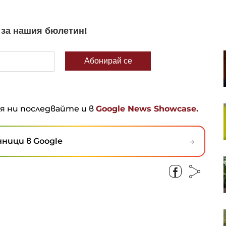
Дъщерно дружество на
Volkswagen е заплашено от
несъстоятелност
ня ни последвайте и в
Google News Showcase.
Американски инвеститор се
превърна във втория по
големина преработвател на
петрол в Германия
→
ници в Google
Има четирима ранени при
среднощните руски удари по
Киев
Зеленски за първи път посещава
Сърбия на фона на