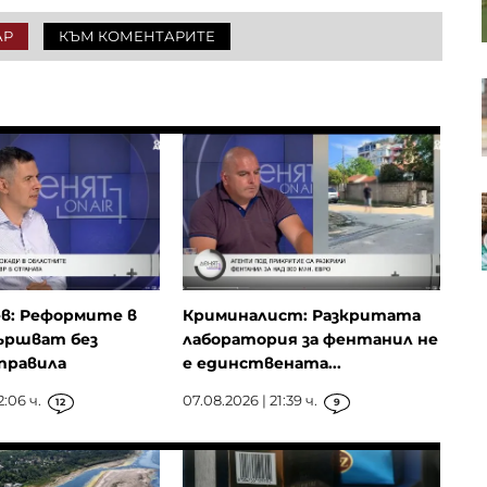
отслабващото руско влияние в
Белград
АР
КЪМ КОМЕНТАРИТЕ
Германски стартъп разработва
дрехи, които възпрепятстват AI
камерите за наблюдение
Фед трябва да започне да се
вслушва в мнението на
обикновените хора
в: Реформите в
Криминалист: Разкритата
ършват без
лаборатория за фентанил не
правила
е единствената...
2:06 ч.
07.08.2026 | 21:39 ч.
12
9