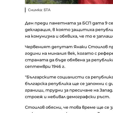
Снимка: БТА
Ден преди паметната за БСП дата 9 с
декларация, в която защитиха републ
на комунизма и обявиха, че то е запла
Червеният депутат Янаки Стоилов п
години на миналия век, когато с реф
страната да бъде обявена за република
септември 1946 г.
"Българските социалисти са републикан
българска република ще се запомни с
граници, трудни за пресичане на Запад
строеж и небивал демографски ръст.
Стоилов обясни, че това време ще се з