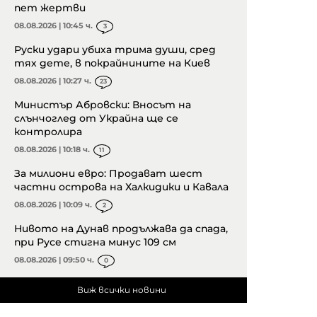
пет жертви
08.08.2026 | 10:45 ч.
3
Руски удари убиха трима души, сред
тях дете, в покрайнините на Киев
08.08.2026 | 10:27 ч.
23
Министър Абровски: Вносът на
слънчоглед от Украйна ще се
контролира
08.08.2026 | 10:18 ч.
11
За милиони евро: Продават шест
частни острова на Халкидики и Кавала
08.08.2026 | 10:09 ч.
2
Нивото на Дунав продължава да спада,
при Русе стигна минус 109 см
08.08.2026 | 09:50 ч.
0
Виж всички новини