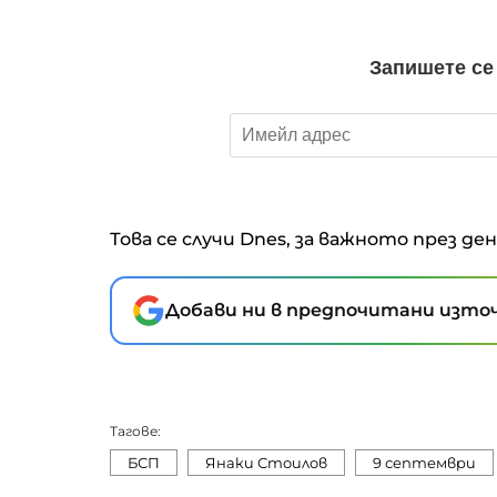
Това се случи Dnes, за важното през де
Добави ни в предпочитани източ
Тагове:
БСП
Янаки Стоилов
9 септември