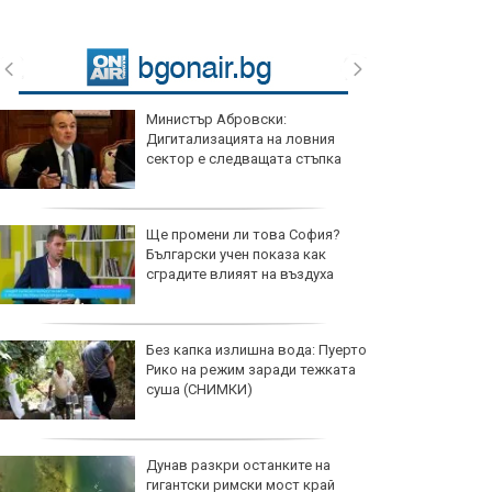
Министър Абровски:
Дигитализацията на ловния
сектор е следващата стъпка
Ще промени ли това София?
Български учен показа как
сградите влияят на въздуха
Без капка излишна вода: Пуерто
Рико на режим заради тежката
суша (СНИМКИ)
Дунав разкри останките на
гигантски римски мост край