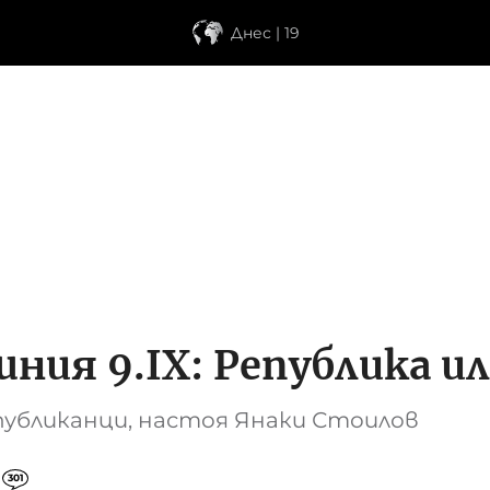
Днес | 19
шния 9.ІХ: Република и
публиканци, настоя Янаки Стоилов
301