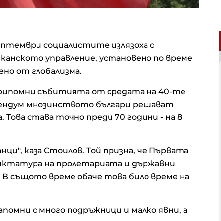
ептември социалистите излязоха с
иканското управление, установено по време
шено от глобализма.
рипомни събитията от средата на 40-те
ерендум мнозинството българи решават
. Това става точно преди 70 години - на 8
ци", каза Стоилов. Той призна, че Първата
 диктатура на пролетариата и държавни
. В същото време обаче това било време на
апомни с много подръжници и малко явни, а