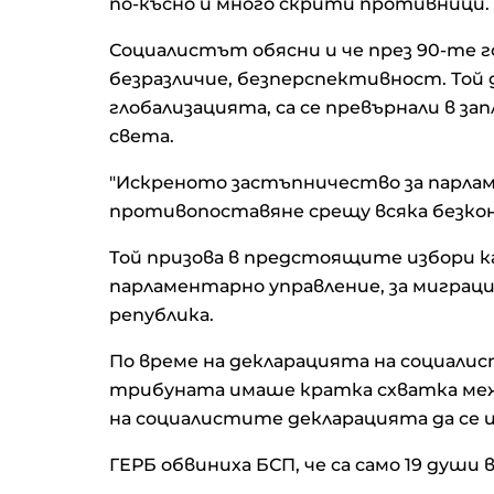
по-късно и много скрити противници.
Социалистът обясни и че през 90-те г
безразличие, безперспективност. Той д
глобализацията, са се превърнали в запл
света.
"Искреното застъпничество за парла
противопоставяне срещу всяка безкон
Той призова в предстоящите избори к
парламентарно управление, за миграци
република.
По време на декларацията на социалис
трибуната имаше кратка схватка меж
на социалистите декларацията да се и
ГЕРБ обвиниха БСП, че са само 19 души в