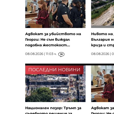
Адвокат за убийството на
Нивото на 
Георги: Не съм виждал
България н
подобна жестокост...
криза и стр
08.08.2026 | 11:03 ч.
08.08.2026 | 0
36
ПОСЛЕДНИ НОВИНИ
Национален позор: Тръмп за
Адвокат з
съдебното решение за
Георги: Не