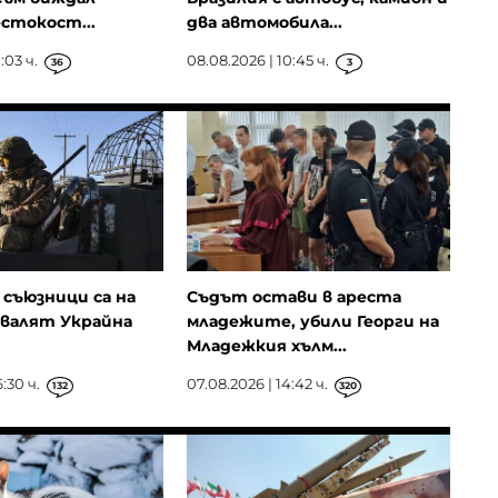
стокост...
два автомобила...
:03 ч.
08.08.2026 | 10:45 ч.
36
3
съюзници са на
Съдът остави в ареста
овалят Украйна
младежите, убили Георги на
Младежкия хълм...
:30 ч.
07.08.2026 | 14:42 ч.
132
320