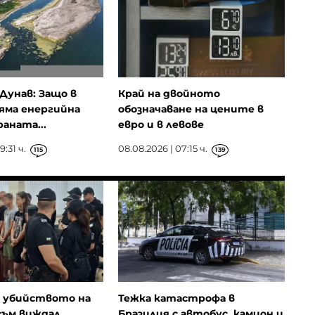
Дунав: Защо в
Край на двойното
яма енергийна
обозначаване на цените в
аната...
евро и в левове
9:31 ч.
08.08.2026 | 07:15 ч.
115
139
а убийството на
Тежка катастрофа в
 съм виждал
Бразилия с автобус, камион и