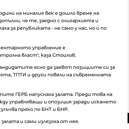
одини на миналия век е дошло време на
опълни, че те, заедно с олигархията и
аха за републиката - не само у нас, но и по
ментарното управление е
тролна власт", каза Стоилов.
андидатите ясно да заявят позициите си за
ята, ТПТИ и други повели на съвременната
тите ГЕРБ напуснаха залата. Преди това на
ду управляващи и опозиция заради искането
злъчва пряко по БНТ и БНР.
 залата и сами излязоха от нея.