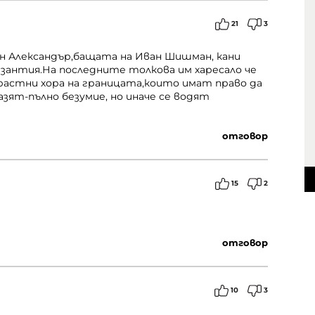
21
3
ан Александър,бащата на Иван Шишман, кани
зантия.На последните толкова им харесало че
зрастни хора на границата,които имат право да
зят-пълно безумие, но иначе се водят
отговор
15
2
отговор
10
3