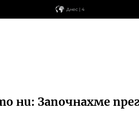
Днес | 4
ето ни: Започнахме пре