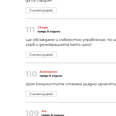
да се сърдим.
Сигнализирай
111
Скоро
преди 8 години
ще обсъждаме и съвместно управление, по 
герб и демокрацията като цяло!
Сигнализирай
110
Анонимен
преди 8 години
Щом комунистите станаха за,адно ориентир
Сигнализирай
109
Хм
преди 8 години