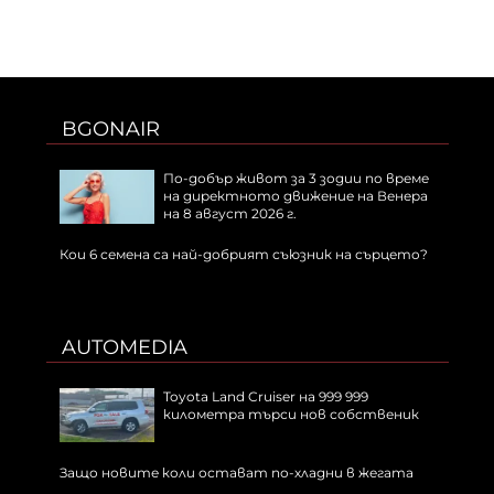
BGONAIR
По-добър живот за 3 зодии по време
на директното движение на Венера
на 8 август 2026 г.
Кои 6 семена са най-добрият съюзник на сърцето?
AUTOMEDIA
Toyota Land Cruiser на 999 999
километра търси нов собственик
Защо новите коли остават по-хладни в жегата