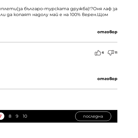
уплети(за българо-турската дружба)!?Оня лаф за
и да копаят надолу май е на 100% верен.Щом
отговор
6
11
отговор
7
8
9
10
последна