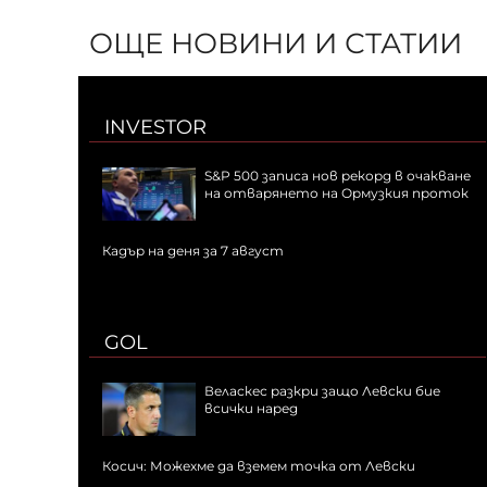
ОЩЕ НОВИНИ И СТАТИИ
INVESTOR
S&P 500 записа нов рекорд в очакване
на отварянето на Ормузкия проток
Кадър на деня за 7 август
GOL
Веласкес разкри защо Левски бие
всички наред
Косич: Можехме да вземем точка от Левски