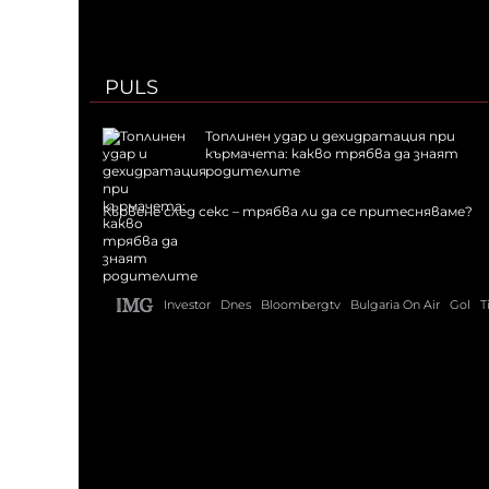
PULS
Топлинен удар и дехидратация при
кърмачета: какво трябва да знаят
родителите
Кървене след секс – трябва ли да се притесняваме?
Investor
Dnes
Bloombergtv
Bulgaria On Air
Gol
T