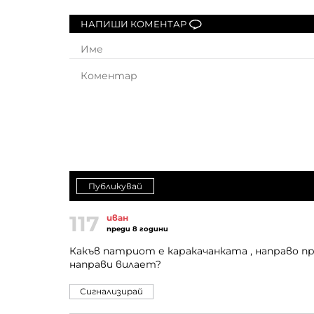
НАПИШИ КОМЕНТАР
Публикувай
117
иван
преди 8 години
Какъв патриот е каракачанката , направо пр
направи вилает?
Сигнализирай