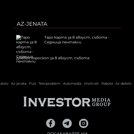
AZ-JENATA
Таро карта за 8 август, събота -
Седмица пентакли
Дневен хороскоп за 8 август, събота
ialoto
Az-jenata
Puls
Teenproblem
Automedia
Imoti.net
Rabota
Az-deteto
ПОСЛЕДВАЙТЕ НИ