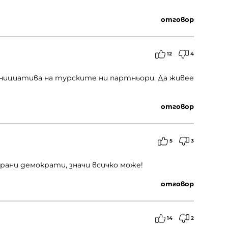
отговор
12
4
инициатива на турските ни партньори. Да живее
отговор
5
3
ани демократи, значи всичко може!
отговор
14
2