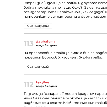
Вчера изневиделица се появи и другата пат
бойна техника, а то защо било?! За да плаща
псевдопатриота Каракачанов , чак се задавя
патеричките си- патриоти и фармамафиоти
Сигнализирай
113
Държавата
преди 8 години
ни прогресовно става за смях, а вие се радв
поредния Борисов X кабинет. Жалка плява...
Сигнализирай
112
кукувец
преди 8 години
Та значи за "саниране"/тоест крадене/ пари 
няма.Сега санираните блокове ще летят и о
радвахме се и спахме.Каквито сме ние такив