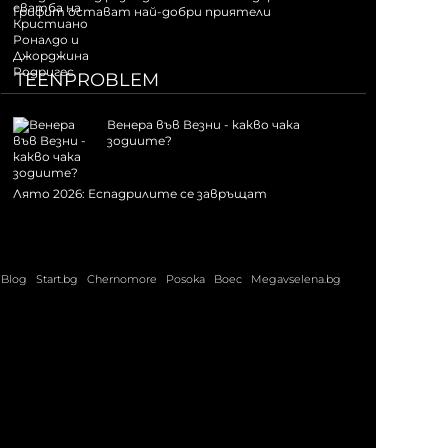
Грифит остават най-добри приятели
TEENPROBLEM
Венера във Везни - какво чака
зодиите?
Лято 2026: Еспадрилите се завръщат
Blog
Start.bg
Chernomore
Posoka
Boec
Megavselena.bg