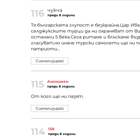
чукча
116
преди 8 години
Тя българската глупост е безкрайна.Цар Ив
селджукските турци да ни охраняват от Ви
останали 5 века.Сега ритаме и блъскаме въ
гласуват,но иначе турски самолети ще ни па
патриоти...
Сигнализирай
115
Анонимен
преди 8 години
От кого ще ни пазят.
Сигнализирай
114
158
преди 8 години