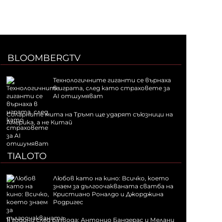
BLOOMBERGTV
Технологичните гиганти се върнаха
в играта, след като страховете за
AI отшумяват
Соларните мита на Тръмп ще ударят съюзници на
Америка, а не Китай
TIALOTO
Любов като на кино: Всичко, което
знаем за дългоочакваната сватба на
Кристиано Роналдо и Джорджина
Родригес
11 години след развода: Антонио Бандерас и Мелани