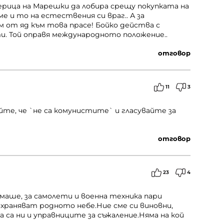
ерица на Марешки да лобира срещу покупката на
ме и то на естествения си враг.. А за
м от яд към това прасе! Бойко действа с
. Той оправя международното положение..
отговор
11
3
айте, че `не са комунистите` и гласувайте за
отговор
23
4
имаше, за самолети и военна техника пари
храняват родното небе.Ние сме си виновни,
а са ни и управниците за съжаление.Няма на кой