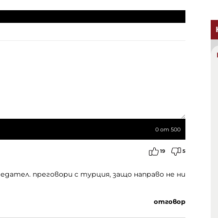
0
от 500
19
5
едател. преговори с турция, защо направо не ни
отговор