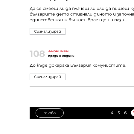
Да се смееш ли,да плачеш ли или да пишеш к
българите дето стигнали дъното и започнал
единствения ни външен враг ще ни пази....
Сигнализирай
108
Анонимен
преди 8 години
До къде докараха България комунистите.
Сигнализирай
4
5
6
първа