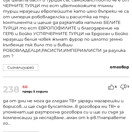
взе цялата васт в Турция със самохвалството че е от
ЧЕРНИТЕ ТУРЦИ то ест цветнокожите тъмни
турци мразещи европейците като цяло въпреки че са
от империя робовладелска и расистка на три
континента и щеше да разкатава напълно БЕЛИТЕ
ТУРЦИ то ест ЕВРОПОФИЛИТЕ и благодарение на
ГЕРБ и Бойко УСПЯ!ЧЕРНИТЕ ТУРЦИ на Ердоган и Бойко
мразещи белия човек жънат фурор по цялото земно
кълбенце пък било то и бивши
РОБОВЛАДЕЛЦИ,РАСИСТИ,ИМПЕРИАЛИСТИ за разлика
от ?
отговор
Сигнализирай
238
ББ
5
7
преди 5 години
да от дни не мога да гледам ТВ+ заради магарешки и
борисов...и ще съдя булсатком...в договора ми ТВ+ е
упоменат,ще разтрогна договора си и ще ги съдя за
компенсации за неспазване...аман от к-рв.!!!направете
го...