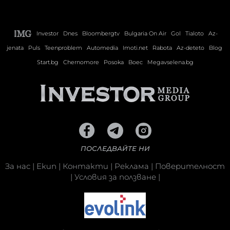
Investor
Dnes
Bloombergtv
Bulgaria On Air
Gol
Tialoto
Az-
jenata
Puls
Teenproblem
Automedia
Imoti.net
Rabota
Az-deteto
Blog
Start.bg
Chernomore
Posoka
Boec
Megavselena.bg
ПОСЛЕДВАЙТЕ НИ
За нас
|
Екип
|
Контакти
|
Реклама
|
Поверителност
|
Условия за ползване
|