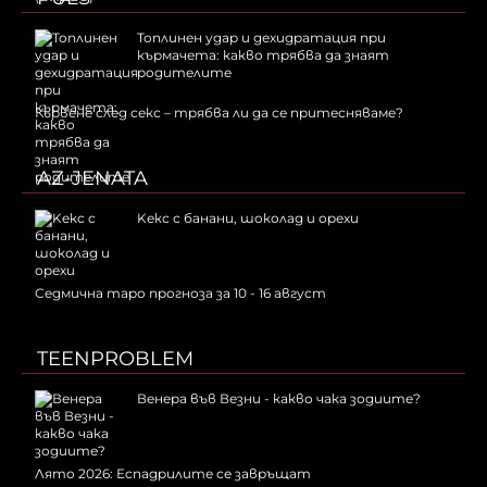
Топлинен удар и дехидратация при
кърмачета: какво трябва да знаят
родителите
Кървене след секс – трябва ли да се притесняваме?
AZ-JENATA
Kекс с банани, шоколад и орехи
Седмична таро прогноза за 10 - 16 август
TEENPROBLEM
Венера във Везни - какво чака зодиите?
Лято 2026: Еспадрилите се завръщат