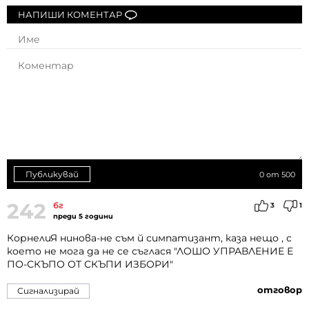
НАПИШИ КОМЕНТАР
Публикувай
0
от 500
242
бг
3
1
преди 5 години
КорнелиЯ нинова-не съм й симпатизант, каза нещо , с
което не мога да не се съглася "ЛОШО УПРАВЛЕНИЕ Е
ПО-СКЪПО ОТ СКЪПИ ИЗБОРИ"
отговор
Сигнализирай