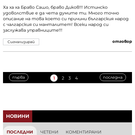
Ха ха ха Браво Сашо, браво Диков!!! Истинско
удоволствие е да чета думите ти. Много точно
описание на това което си причини българския народ
с чалгарския си манталитет! Всеки народ си
заслужава управниците!!!
отговор
Сигнализирай
първа
последна
1
2
3
4
НОВИНИ
ПОСЛЕДНИ
ЧЕТЕНИ
КОМЕНТИРАНИ