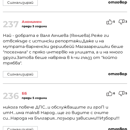
отговор
Сигнализирай
237
Анонимен
5
3
преди 5 години
Най - добрата е Валя Ахчиева (Яхниева).Реже ги
отвсякъде с истински репортажи.Даже и на
мутрата-варненски дериибейй Магааарешшки беше
"посегнала" с пряко интервю на улицата, а и на много
други.Затова беше навряна в к-чи гъъзз от "който
трябва".
отговор
Сигнализирай
236
ББ
6
5
преди 5 години
никога повече ДПС...и обслужващите ги гроП и
итН...има такъв Народ...ще го видите с очите
си...Народа на България...позьори зависими!!!Избори!!!
отговор
Сигнализирай