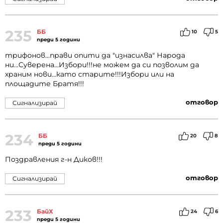
235
ББ
10
5
преди 5 години
трифонов...прави опити да "изнасилва" Народа
ни...Суверена...Избори!!!не можем да си позволим да
храним нови...като старите!!!Избори или на
площадите Братя!!!
отговор
Сигнализирай
234
ББ
20
8
преди 5 години
Поздравления г-н Диков!!!
отговор
Сигнализирай
233
БайХ
24
6
преди 5 години