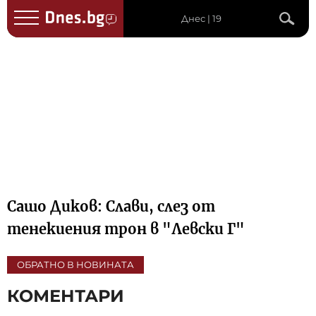
Днес | 19
Сашо Диков: Слави, слез от
тенекиения трон в "Левски Г"
ОБРАТНО В НОВИНАТА
КОМЕНТАРИ