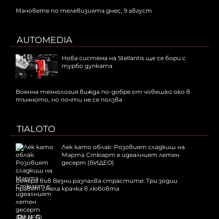
Мачовете по телевизията днес, 9 август
AUTOMEDIA
Нова система на Stellantis ще се бори с
турбо дупката
Военна технология вижда по-добре от човешко око в
тъмното, но почти не се ползва
TIALOTO
Лек като облак: Розовият сладкиш на
Марта Стюарт е идеалният летен
десерт (ВИДЕО)
Венера във Везни разпалва страстите: Три зодии
правят смела крачка в любовта
PULS