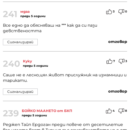
241
мдаа
3
0
преди 5 години
Все едно да обясняваш на *** как да си пази
девствеността
отговор
Сигнализирай
240
Куку
7
3
преди 5 години
Саше не е лесно,цял живот прислужник на измамници и
тарикати.
отговор
Сигнализирай
239
БОЙКО МААНЕТО от БКП
4
8
преди 5 години
Реджеп Тайп Ердоган преди повече от десетилетие