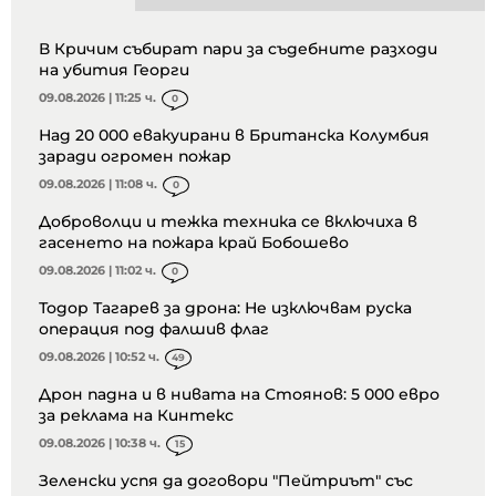
В Кричим събират пари за съдебните разходи
на убития Георги
09.08.2026 | 11:25 ч.
0
Над 20 000 евакуирани в Британска Колумбия
заради огромен пожар
09.08.2026 | 11:08 ч.
0
Доброволци и тежка техника се включиха в
гасенето на пожара край Бобошево
09.08.2026 | 11:02 ч.
0
Тодор Тагарев за дрона: Не изключвам руска
операция под фалшив флаг
09.08.2026 | 10:52 ч.
49
Дрон падна и в нивата на Стоянов: 5 000 евро
за реклама на Кинтекс
09.08.2026 | 10:38 ч.
15
Зеленски успя да договори "Пейтриът" със