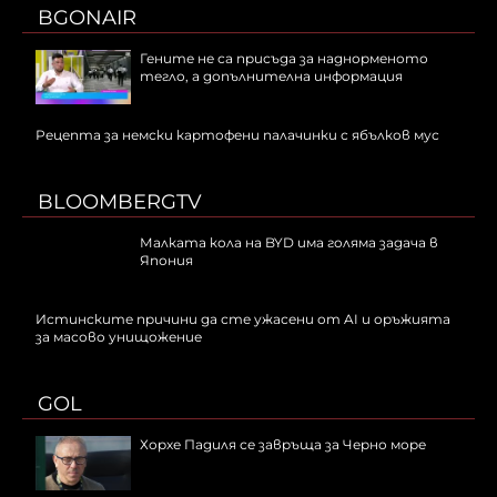
BGONAIR
Гените не са присъда за наднорменото
тегло, а допълнителна информация
Рецепта за немски картофени палачинки с ябълков мус
BLOOMBERGTV
Малката кола на BYD има голяма задача в
Япония
Истинските причини да сте ужасени от AI и оръжията
за масово унищожение
GOL
Хорхе Падиля се завръща за Черно море