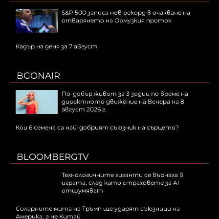
S&P 500 записа нов рекорд в очакване на
отварянето на Ормузкия проток
Кадър на деня за 7 август
BGONAIR
По-добър живот за 3 зодии по време на
директното движение на Венера на 8
август 2026 г.
Кои 6 семена са най-добрият съюзник на сърцето?
BLOOMBERGTV
Технологичните гиганти се върнаха в
играта, след като страховете за AI
отшумяват
Соларните мита на Тръмп ще ударят съюзници на
Америка, а не Китай