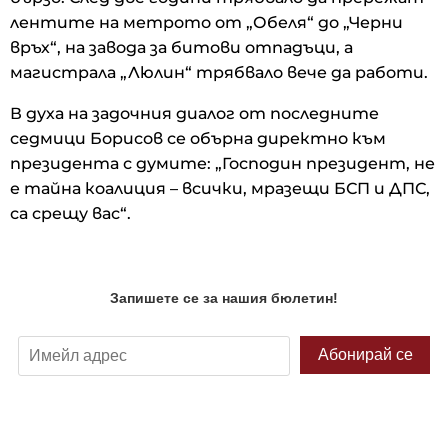
лентите на метрото от „Обеля“ до „Черни
връх“, на завода за битови отпадъци, а
магистрала „Люлин“ трябвало вече да работи.
В духа на задочния диалог от последните
седмици Борисов се обърна директно към
президента с думите: „Господин президент, не
е тайна коалиция – всички, мразещи БСП и ДПС,
са срещу вас“.