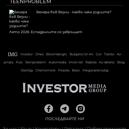
TEENPROBLEM
Венера във Везни - какво чака зодиите?
Лято 2026: Еспадрилите се завръщат
Investor
Dnes
Bloombergtv
Bulgaria On Air
Gol
Tialoto
Az-
jenata
Puls
Teenproblem
Automedia
Imoti.net
Rabota
Az-deteto
Blog
Start.bg
Chernomore
Posoka
Boec
Megavselena.bg
ПОСЛЕДВАЙТЕ НИ
За нас
|
Екип
|
Контакти
|
Реклама
|
Поверителност