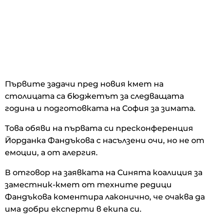
Първите задачи пред новия кмет на
столицата са бюджетът за следващата
година и подготовката на София за зимата.
Това обяви на първата си пресконференция
Йорданка Фандъкова с насълзени очи, но не от
емоции, а от алергия.
В отговор на заявката на Синята коалиция за
заместник-кмет от техните редици
Фандъкова коментира лаконично, че очаква да
има добри експерти в екипа си.