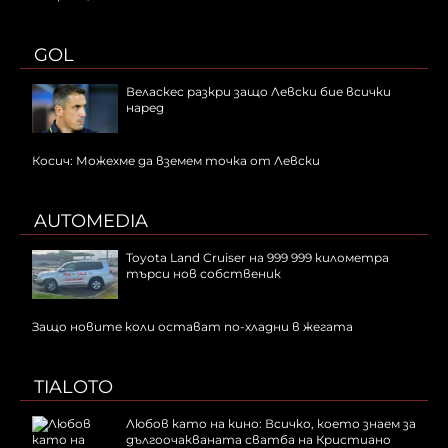
GOL
Веласкес разкри защо Левски бие всички
наред
Косич: Можехме да вземем точка от Левски
AUTOMEDIA
Toyota Land Cruiser на 999 999 километра
търси нов собственик
Защо новите коли остават по-хладни в жегата
TIALOTO
Любов като на кино: Всичко, което знаем за
дългоочакваната сватба на Кристиано