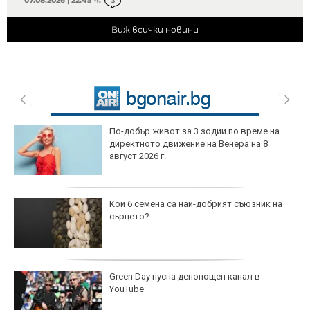
3
Виж всички новини
По-добър живот за 3 зодии по време на
директното движение на Венера на 8
август 2026 г.
Кои 6 семена са най-добрият съюзник на
сърцето?
Green Day пусна денонощен канал в
YouTube