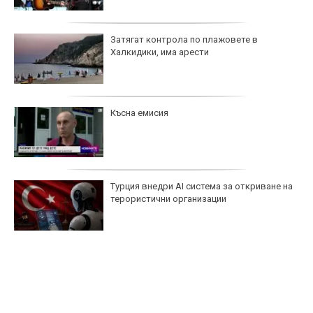
Затягат контрола по плажовете в
Халкидики, има арести
Късна емисия
Турция внедри AI система за откриване на
терористични организации