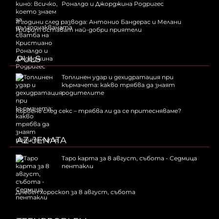
Роналдо и Джорджина Родригес
11 години след развода: Антонио Бандерас и Мелани
Грифит остават най-добри приятели
PULS
Топлинен удар и дехидратация при
кърмачета: какво трябва да знаят
родителите
Кървене след секс – трябва ли да се притесняваме?
AZ-JENATA
Таро карта за 8 август, събота - Седмица
пентакли
Дневен хороскоп за 8 август, събота