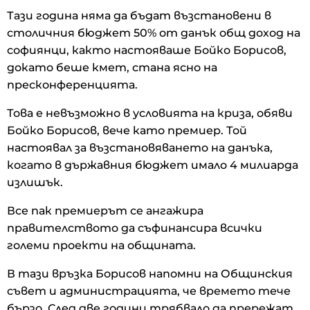
Тази година няма да бъдат възстановени в
столичния бюджет 50% от данък общ доход на
софиянци, както настояваше Бойко Борисов,
докато беше кмет, стана ясно на
пресконференцията.
Това е невъзможно в условията на криза, обяви
Бойко Борисов, вече като премиер. Той
настоявал за възстановяването на данъка,
когато в държавния бюджет имало 4 милиарда
излишък.
Все пак премиерът се ангажира
правителството да съфинансира всички
големи проекти на общината.
В тази връзка Борисов напомни на Общинския
съвет и администрацията, че времето тече
бързо. След две години трябвало да прережат