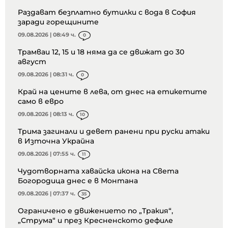
Раздават безплатно бутилки с вода в София
заради горещините
09.08.2026 | 08:49 ч.
0
Трамваи 12, 15 и 18 няма да се движат до 30
август
09.08.2026 | 08:31 ч.
0
Край на цените в лева, от днес на етикетите
само в евро
09.08.2026 | 08:13 ч.
10
Трима загинали и девет ранени при руски атаки
в Източна Украйна
09.08.2026 | 07:55 ч.
11
Чудотворната хавайска икона на Света
Богородица днес е в Монтана
09.08.2026 | 07:37 ч.
35
Ограничено е движението по „Тракия“,
„Струма“ и през Кресненското дефиле