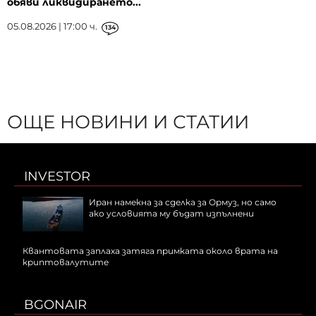
обяви ликвидирането...
05.08.2026 | 17:00 ч.
134
ОЩЕ НОВИНИ И СТАТИИ
INVESTOR
Иран намекна за сделка за Ормуз, но само
ако условията му бъдат изпълнени
Квантовата заплаха затяга примката около врата на
криптовалутите
BGONAIR