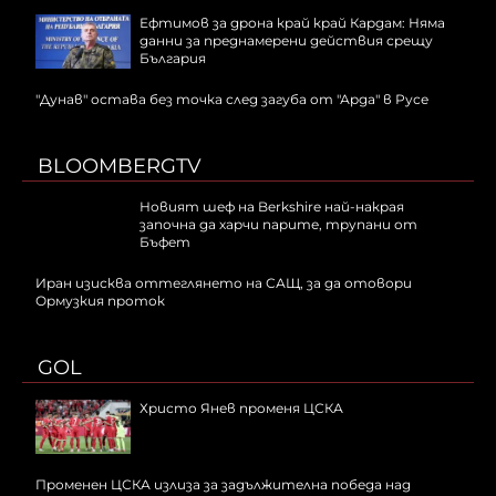
Ефтимов за дрона край край Кардам: Няма
данни за преднамерени действия срещу
България
"Дунав" остава без точка след загуба от "Арда" в Русе
BLOOMBERGTV
Новият шеф на Berkshire най-накрая
започна да харчи парите, трупани от
Бъфет
Иран изисква оттеглянето на САЩ, за да отовори
Ормузкия проток
GOL
Христо Янев променя ЦСКА
Променен ЦСКА излиза за задължителна победа над