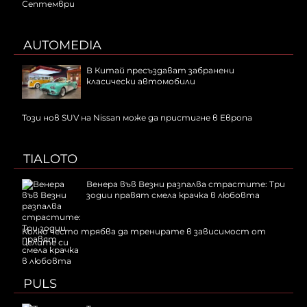
Септември
AUTOMEDIA
В Китай пресъздават забранени
класически автомобили
Този нов SUV на Nissan може да пристигне в Европа
TIALOTO
Венера във Везни разпалва страстите: Три
зодии правят смела крачка в любовта
Колко често трябва да тренирате в зависимост от
целите си
PULS