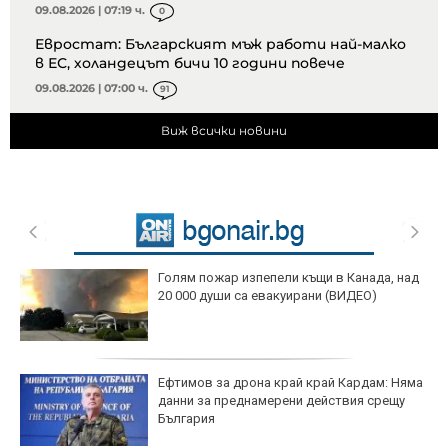
09.08.2026 | 07:19 ч.
0
Евростат: Българският мъж работи най-малко
в ЕС, холандецът бичи 10 години повече
09.08.2026 | 07:00 ч.
91
Виж всички новини
Голям пожар изпепели къщи в Канада, над
20 000 души са евакуирани (ВИДЕО)
Ефтимов за дрона край край Кардам: Няма
данни за преднамерени действия срещу
България