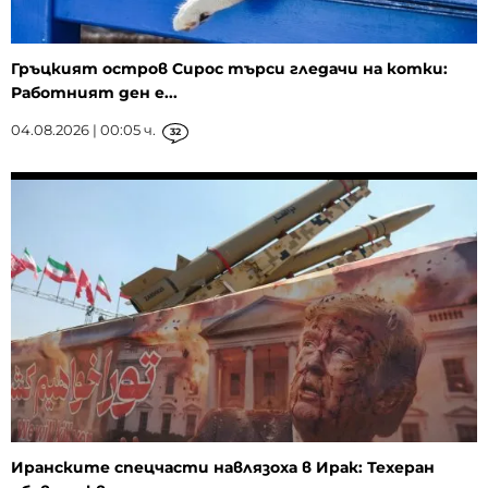
Гръцкият остров Сирос търси гледачи на котки:
Работният ден е...
04.08.2026 | 00:05 ч.
32
Иранските спецчасти навлязоха в Ирак: Техеран