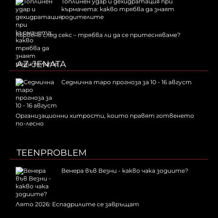
Топлинен удар и дехидратация при
кърмачета: какво трябва да знаят
родителите
Кървене след секс – трябва ли да се притесняваме?
AZ-JENATA
Седмична таро прогноза за 10 - 16 август
Организационни хитрости, които правят готвенето
по-лесно
TEENPROBLEM
Венера във Везни - какво чака зодиите?
Лято 2026: Еспадрилите се завръщат