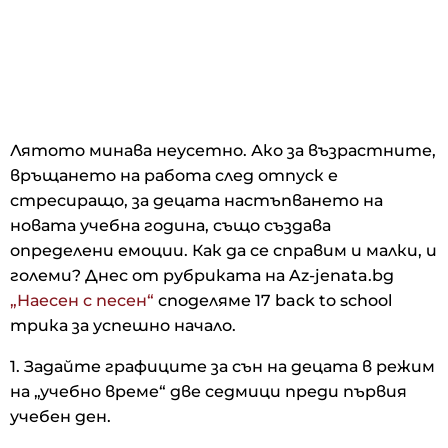
Лятото минава неусетно. Ако за възрастните,
връщането на работа след отпуск е
стресиращо, за децата настъпването на
новата учебна година, също създава
определени емоции. Как да се справим и малки, и
големи? Днес от рубриката на Az-jenata.bg
„Наесен с песен“
споделяме 17 back to school
трика за успешно начало.
1. Задайте графиците за сън на децата в режим
на „учебно време“ две седмици преди първия
учебен ден.