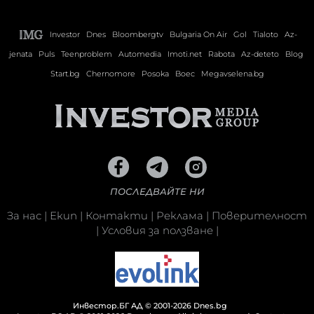
Investor
Dnes
Bloombergtv
Bulgaria On Air
Gol
Tialoto
Az-
jenata
Puls
Teenproblem
Automedia
Imoti.net
Rabota
Az-deteto
Blog
Start.bg
Chernomore
Posoka
Boec
Megavselena.bg
ПОСЛЕДВАЙТЕ НИ
За нас
|
Екип
|
Контакти
|
Реклама
|
Поверителност
|
Условия за ползване
|
Инвестор.БГ АД © 2001-2026 Dnes.bg