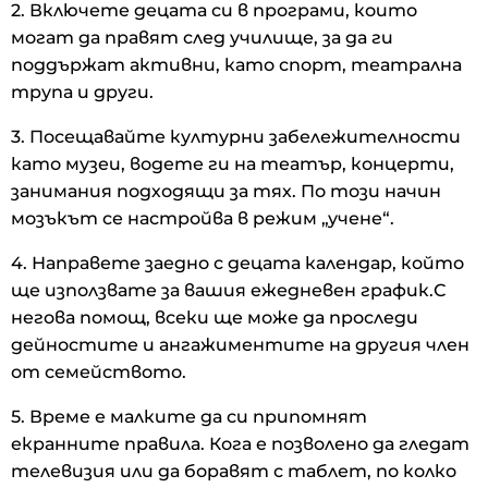
2. Включете децата си в програми, които
могат да правят след училище, за да ги
поддържат активни, като спорт, театрална
трупа и други.
3. Посещавайте културни забележителности
като музеи, водете ги на театър, концерти,
занимания подходящи за тях. По този начин
мозъкът се настройва в режим „учене“.
4. Направете заедно с децата календар, който
ще използвате за вашия ежедневен график.С
негова помощ, всеки ще може да проследи
дейностите и ангажиментите на другия член
от семейството.
5. Време е малките да си припомнят
екранните правила. Кога е позволено да гледат
телевизия или да боравят с таблет, по колко