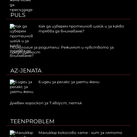
PULS
Как да изберем протеинов шейк и за какво
трябва да внимаваме?
Психология за родители: Режимът и чувството за
предвидимост
AZ-JENATA
6 идеи за релакс за заети жени
Дневен хороскоп за 7 август, петък
TEENPROBLEM
Маникюр кокосово лате - хит за лятото