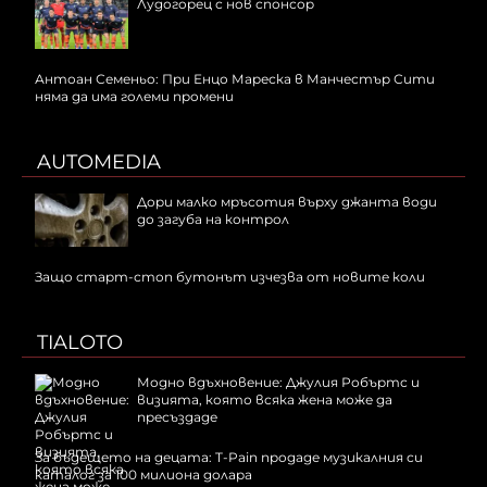
Лудогорец с нов спонсор
Антоан Семеньо: При Енцо Мареска в Манчестър Сити
няма да има големи промени
AUTOMEDIA
Дори малко мръсотия върху джанта води
до загуба на контрол
Защо старт-стоп бутонът изчезва от новите коли
TIALOTO
Модно вдъхновение: Джулия Робъртс и
визията, която всяка жена може да
пресъздаде
За бъдещето на децата: T-Pain продаде музикалния си
каталог за 100 милиона долара