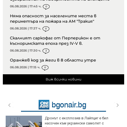
06.08.2026 | 17:45 ч.
0
Няма опасност за населените места в
периметъра на пожара на АМ "Тракия"
06.08.2026 | 17:37 ч.
0
Скалният саркофаг от Перперикон е от
късноримската епоха през IV-V в.
06.08.2026 | 17:30 ч.
3
Оранжев код за жеги в 8 области утре
06.08.2026 | 17:15 ч.
0
Виж всички новини
Дронът с експлозив в Лайпциг е бил
насочен към украински самолет с