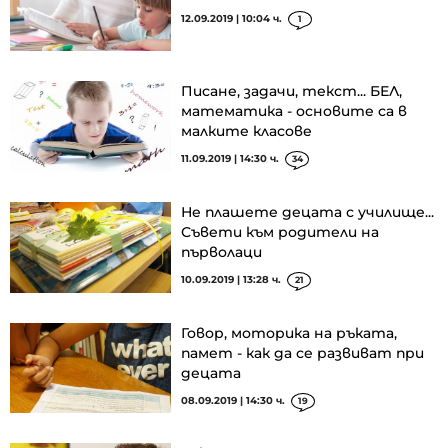
12.09.2019 | 10:04 ч.
1
Писане, задачи, текст... БЕЛ,
математика - основите са в
малките класове
11.09.2019 | 14:30 ч.
34
Не плашете децата с училище...
Съвети към родители на
първолаци
10.09.2019 | 13:28 ч.
21
Говор, моторика на ръката,
памет - как да се развиват при
децата
08.09.2019 | 14:30 ч.
19