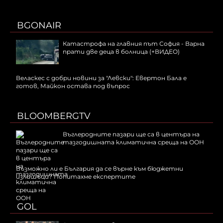
BGONAIR
Катастрофа на главния път София - Варна
прати две деца в болница (+ВИДЕО)
Веласкес с добри новини за "Левски": Евертон Бала е
готов, Майкон остава под въпрос
BLOOMBERGTV
Въглеродните пазари ще са в центъра на
тазгодишната климатична среща на ООН
Възможно ли е България да се върне към бюджетни
излишъци? Попитахме експертите
GOL