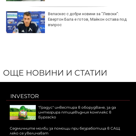
Веласкес с добри новини за "Левски":
Евертон Бала е готов, Майкон остава под
въпрос
ОЩЕ НОВИНИ И СТАТИИ
INVESTOR
"Градус" инвестира в оборудване, за да
интегрира птицевъдния комплекс в
Бургаско
Седмичните молби за помощи при безработица в САЩ
леко се увеличават