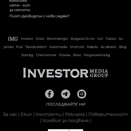
Пийт Дейвидсън с ново гадже?
Investor
Dnes
Bloombergtv
Bulgaria On Air
Gol
Tialoto
Az-
jenata
Puls
Teenproblem
Automedia
Imoti.net
Rabota
Az-deteto
Blog
Start.bg
Chernomore
Posoka
Boec
Megavselena.bg
ПОСЛЕДВАЙТЕ НИ
За нас
|
Екип
|
Контакти
|
Реклама
|
Поверителност
|
Условия за ползване
|