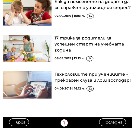
Как да помогнете на децата да
се справят с училищния стрес?
07.09.2019 | 10:01 ч.
14
17 трика за родители за
успешен старт на учебната
година
06.09.2019 | 13:13 ч.
0
Технологиите при учениците -
прекрасен слуга и лош господар!
04.09.2019 | 16:12 ч.
22
Първа
Последна
1