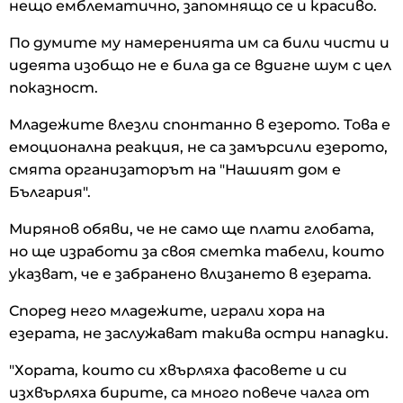
нещо емблематично, запомнящо се и красиво.
По думите му намеренията им са били чисти и
идеята изобщо не е била да се вдигне шум с цел
показност.
Младежите влезли спонтанно в езерото. Това е
емоционална реакция, не са замърсили езерото,
смята организаторът на "Нашият дом е
България".
Мирянов обяви, че не само ще плати глобата,
но ще изработи за своя сметка табели, които
указват, че е забранено влизането в езерата.
Според него младежите, играли хора на
езерата, не заслужават такива остри нападки.
"Хората, които си хвърляха фасовете и си
изхвърляха бирите, са много повече чалга от