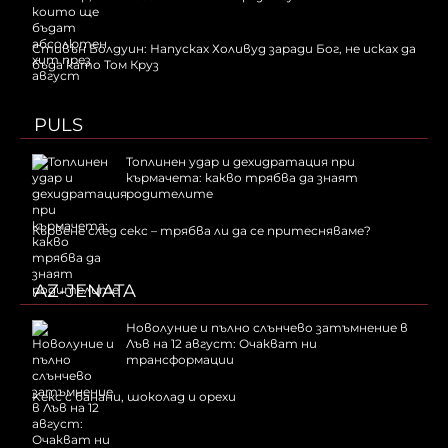
Стивън Болдуин: Напусках Холивуд заради Бог, не исках да
бъда като Том Круз
PULS
Топлинен удар и дехидратация при
кърмачета: какво трябва да знаят
родителите
Кървене след секс – трябва ли да се притесняваме?
AZ-JENATA
Новолуние и пълно слънчево затъмнение в
Лъв на 12 август: Очакват ни
трансформации
Kекс с банани, шоколад и орехи