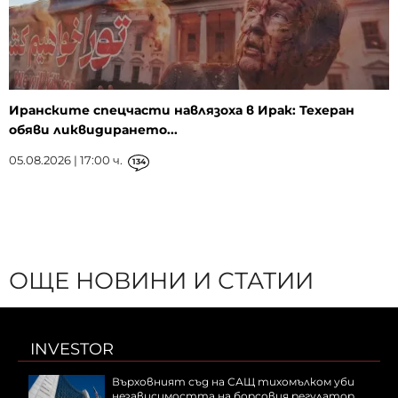
Иранските спецчасти навлязоха в Ирак: Техеран
обяви ликвидирането...
05.08.2026 | 17:00 ч.
134
ОЩЕ НОВИНИ И СТАТИИ
INVESTOR
Върховният съд на САЩ тихомълком уби
независимостта на борсовия регулатор