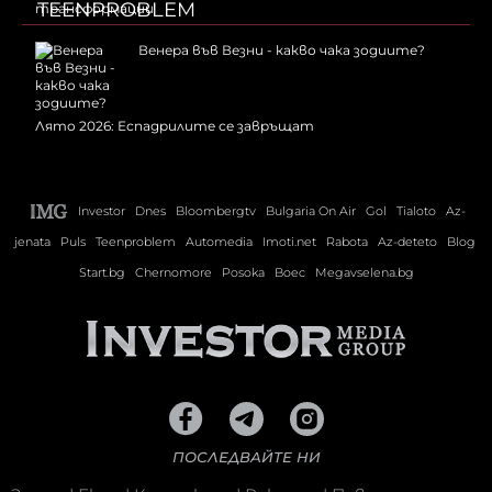
TEENPROBLEM
Венера във Везни - какво чака зодиите?
Лято 2026: Еспадрилите се завръщат
Investor
Dnes
Bloombergtv
Bulgaria On Air
Gol
Tialoto
Az-
jenata
Puls
Teenproblem
Automedia
Imoti.net
Rabota
Az-deteto
Blog
Start.bg
Chernomore
Posoka
Boec
Megavselena.bg
ПОСЛЕДВАЙТЕ НИ