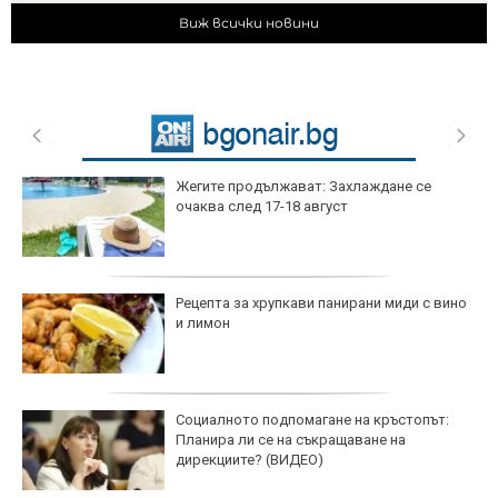
Виж всички новини
Жегите продължават: Захлаждане се
очаква след 17-18 август
Рецепта за хрупкави панирани миди с вино
и лимон
Социалното подпомагане на кръстопът:
Планира ли се на съкращаване на
дирекциите? (ВИДЕО)