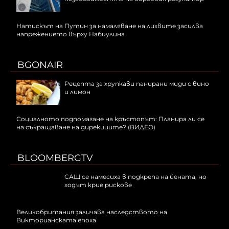
Натискът на Путин за намаляване на лихвите засилва
напрежението върху Набиулина
BGONAIR
Рецепта за хрупкави панирани миди с вино
и лимон
Социалното подпомагане на кръстопът: Планира ли се
на съкращаване на дирекциите? (ВИДЕО)
BLOOMBERGTV
САЩ се намесиха в подкрепа на йената, но
ходът крие рискове
Великобритания заличава наследството на
Викторианската епоха