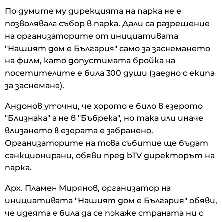
По думите му дирекцията на парка не е
позволявала събор в парка. Дали са разрешение
на организаторите от инициативата
"Нашият дом е България" само за заснемането
на филм, като допустимата бройка на
посетителите е била 300 души (заедно с екипа
за заснемане).
Андонов уточни, че хорото е било в езерото
"Близнака" а не в "Бъбрека", но така или иначе
влизането в езерата е забранено.
Организаторите на това събитие ще бъдат
санкционирани, обяви пред bTV директорът на
парка.
Арх. Пламен Мирянов, организатор на
инициативата "Нашият дом е България" обяви,
че идеята е била да се покаже страната ни с