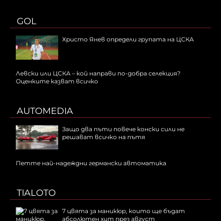
GOL
Христо Янев определи групата на ЦСКА
Левски или ЦСКА – кой направи по-добра селекция?
Оценките казват всичко
AUTOMEDIA
Защо два пъти повече конски сили не
решават всичко на пътя
Петте най-надеждни германски автоматика
TIALOTO
7 цвята за маникюр, които ще бъдат
абсолютен хит през август