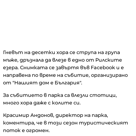
Гневът на десетки хора се струпа на група
мъже, дръзнала да влезе в едно от Рилските
езера. Снимката се завъртя във Facebook и е
направена по време на събитие, организирано
от "Нашият дом е България".
За събитието в парка са влезли стотици,
много хора даже с колите си.
Красимир Андонов, директор на парка,
коментира, че в този сезон туристическият
поток е огромен.