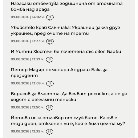
Нагасаки отбелязва годишнина от атомната
бомба над града
09.08.2026 | 14:02 ч.
5
Убийство край Слънчака: Украинец закла друг
украинец пред очите на трети
09.08.2026 | 13:33 ч.
119
И Уитни Хюстън бе почетена със своя Барби
09.08.2026 | 13:27 ч.
3
Петер Мадяр номинира Андраш Бака за
президент
09.08.2026 | 13:09 ч.
2
Борисов за властта: Да всяват респект, а не да
ходят с рекламни тениски
09.08.2026 | 12:50 ч.
67
Йотова иска отговор от службите: Какъв е
този дрон, отклонен ли е, коя е била целта му?
09.08.2026 | 12:35 ч.
87