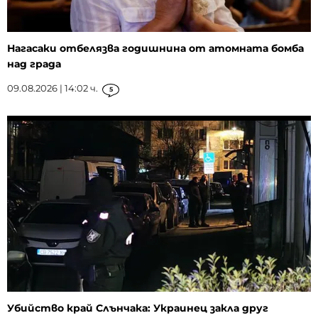
Нагасаки отбелязва годишнина от атомната бомба
над града
09.08.2026 | 14:02 ч.
5
Убийство край Слънчака: Украинец закла друг