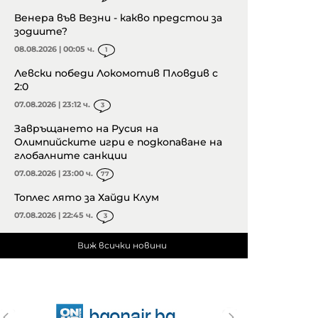
Венера във Везни - какво предстои за
зодиите?
08.08.2026 | 00:05 ч.
1
Левски победи Локомотив Пловдив с
2:0
07.08.2026 | 23:12 ч.
3
Завръщането на Русия на
Олимпийските игри е подкопаване на
глобалните санкции
07.08.2026 | 23:00 ч.
77
Топлес лято за Хайди Клум
07.08.2026 | 22:45 ч.
3
Виж всички новини