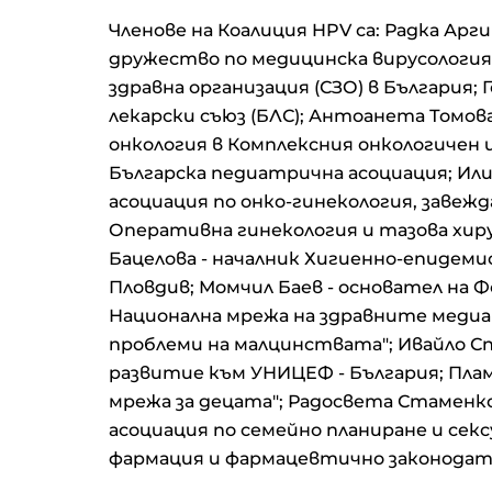
Членове на Коалиция HPV са: Радка Арг
дружество по медицинска вирусология
здравна организация (СЗО) в България; 
лекарски съюз (БЛС); Антоанета Томов
онкология в Комплексния онкологичен ц
Българска педиатрична асоциация; Или
асоциация по онко-гинекология, завеж
Оперативна гинекология и тазова хиру
Бацeлова - началник Хигиенно-епидеми
Пловдив; Момчил Баев - основател на Ф
Национална мрежа на здравните медиа
проблеми на малцинствата"; Ивайло Сп
развитие към УНИЦЕФ - България; Плам
мрежа за децата"; Радосвета Стаменк
асоциация по семейно планиране и секс
фармация и фармацевтично законодате