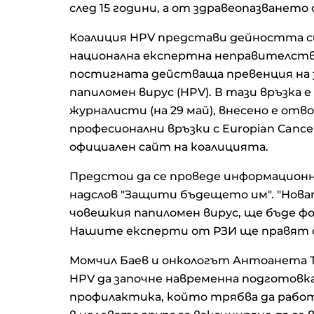
след 15 години, а от здравеопазването
Коалиция HPV представи дейността си. 
национална експертна неправителствен
постигната действаща превенция на з
папиломен вирус (HPV). В тази връзка 
журналисти (на 29 май), внесено е отво
професионални връзки с Europian Cancer 
официален сайт на коалицията.
Предстои да се проведе информационн
надслов "Защити бъдещето им". "Новат
човешкия папиломен вирус, ще бъде фо
Нашите експерти от РЗИ ще правят об
Момчил Баев и онкологът Антоанета 
HPV да започне навременна подготовка
профилактика, който трябва да рабо