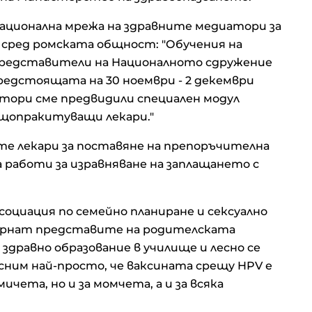
Национална мрежа на здравните медиатори за
 сред ромската общност: "Обучения на
представители на Националното сдружение
едстоящата на 30 ноември - 2 декември
тори сме предвидили специален модул
бщопракитуващи лекари."
те лекари за поставяне на препоръчителна
да работи за изравняване на заплащането с
оциация по семейно планиране и сексуално
обърнат представите на родителската
 здравно образование в училище и лесно се
ясним най-просто, че ваксината срещу HPV е
ичета, но и за момчета, а и за всяка