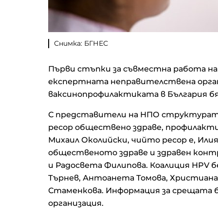
Снимка: БГНЕС
Първи стъпки за съвместна работа на
експертната неправителствена орган
ваксинопрофилактиката в България бя
С представители на НПО структурата
ресор обществено здраве, профилакти
Михаил Околийски, чийто ресор е, Илия
общественото здраве и здравен контр
и Радосвета Филипова. Коалиция HPV 
Търнев, Антоанета Томова, Христиана
Стаменкова. Информация за срещата
организация.