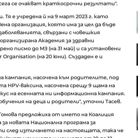
 сега се очакват краткосрочни резултати".
S&P 500 записа нов рекорд в
Тя е учредена й на 9 март 2023 г. като
очакване на отварянето на
а организация, която има за цел да бъде
Ормузкия проток
аболяванията, свързани с човешкия
е организирана Академия за здравни
Кадър на деня за 7 август
рено писмо до МЗ (на 31 май) и са установени
Organisation (на 20 юни). Създаден е и
а кампания, насочена към родителите, под
Кредитите у нас нараснаха с
повече от 16% за година до
а НPV-ваксина, насочена срещу 9 щама на
близо 66 млрд. евро в края на
кус на есенната ни информационна кампания.
юни
учения на деца и родители", уточни Тасев.
Апелативният съд не позволи на
Томова предложиха от името на Коалиция
Тръмп да строи новата бална
 за новата Национална програма за
зала в Белия дом
ти след изтичането на настоящата, така че