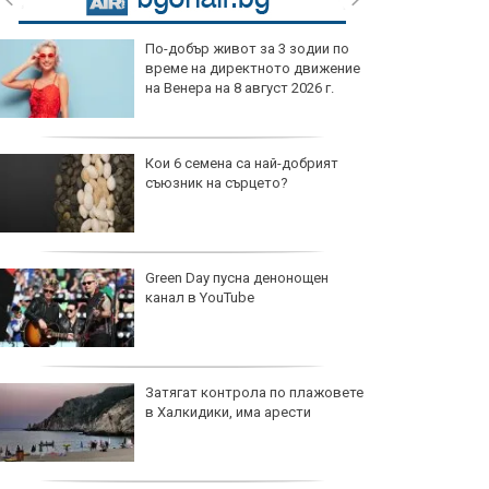
По-добър живот за 3 зодии по
време на директното движение
на Венера на 8 август 2026 г.
Кои 6 семена са най-добрият
съюзник на сърцето?
Green Day пусна денонощен
канал в YouTube
Затягат контрола по плажовете
в Халкидики, има арести