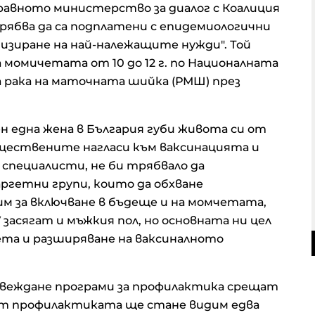
равното министерство за диалог с Коалиция
рябва да са подплатени с епидемиологични
изиране на най-належащите нужди". Той
момичетата от 10 до 12 г. по Националната
а рака на маточната шийка (РМШ) през
ен една жена в България губи живота си от
бществените нагласи към ваксинацията и
специалисти, не би трябвало да
ргетни групи, които да обхване
им за включване в бъдеще и на момчетата,
засягат и мъжкия пол, но основната ни цел
та и разширяване на ваксиналното
 въвеждане програми за профилактика срещат
т профилактиката ще стане видим едва