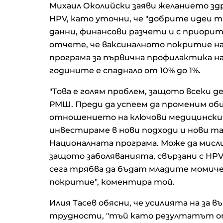
Михаил Околийски заяви желанието зд
HPV, като уточни, че "добрите идеи т
данни, финансови разчети и с приорит
отчете, че ваксиналното покритие на 
програма за първична профилактика н
годините е спаднало от 10% до 1%.
"Това е голям проблем, защото всеки д
РМШ. Преди да успеем да променим о
отношението на ключови медицински 
инвестираме в нови подходи и нови та
Националната програма. Може да мисл
защото заболяванията, свързани с HPV 
сега трябва да бъдат младите момиче
покритие", коментира той.
Илия Тасев обясни, че усилията на за
трудности, "тъй като резултатът о