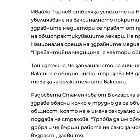
Ивайло Търнев отбеляза успехите на 
увеличаване на ваксиналното покрити
здравните медиатори се правят от 
на общопрактикуващите лекари. На пр
Национална среща на здравните медиа
"Превантивна медицина" с лектори о
Той изтъкна, че заплащането на лични
ваксина е обидно ниско, и призова МЗ 
това за задължителните ваксини.
Радосвета Стаменкова от Българска ас
здраве обясни колко е трудно да се 
общност, която не е имала сексуално и
поддава на страхове. "Трябва да им об
добра и че върши работа не само за мом
възраст", заяви тя.