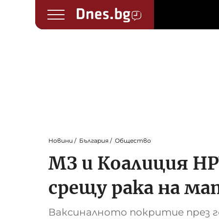
Новини
България
Общество
МЗ и Коалиция H
срещу рака на м
Ваксиналното покритие през г