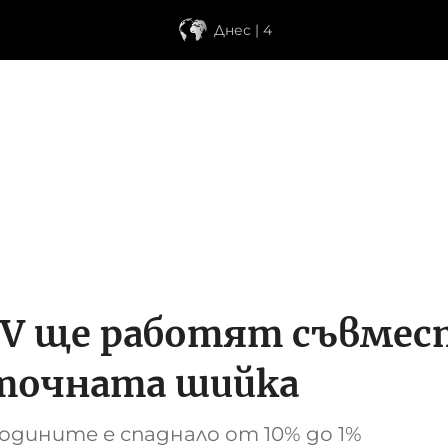
Днес | 4
PV ще работят съвмес
аточната шийка
одините е спаднало от 10% до 1%