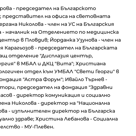
ирова - председател на Българското
; представител на офиса на световната
Гергана Николова - член на УС на Българския
а - началник на Отделението по медицинска
ентър в Пловдив; Йорданка Узунова - член на
я Карагьозов - председател на Българската
дащ отделение "Дисплазия център,
ргия" в МБАЛ и ДКЦ "Вита"; Христиана
ологичен отдел към УМБАЛ "Свети Георги" в
ондация "Астра Форум"; Ивайло Търнев -
тори, председател на фондация "Здравни
асов - директор комуникация и социално
ена Николова - директор на "Национална
ова - изпълнителен директор на Българска
уално здраве; Христина Лебанова - Социална
лство - МУ-Плевен.