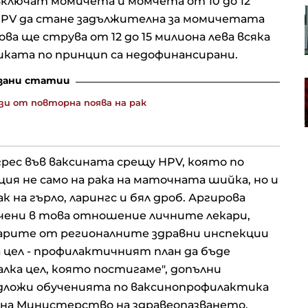
 включат момичета и момчета от 10 до 12
Проучване: Дълговата тежест за
HPV да стане задължителна за момичетата
германските доставчици на
ова ще струва от 12 до 15 милиона лева всяка
авточасти расте
иката по принцип са недофинансирани.
зани статии
Анализатор: За Тръмп ще е по-
лесно да прехвърли войната
зи от повторна поява на рак
срещу Иран на следващия
президент
рес във ваксината срещу HPV, която по
ия не само на рака на маточната шийка, но и
к на гърло, ларингс и бял дроб. Аргирова
чени в това отношение личните лекари,
арите от регионалните здравни инспекции
а цел - профилактичният план да бъде
алка цел, която постигаме", допълни
едложи обученията по ваксинопрофилактика
а на Министерство на здравеопазването.