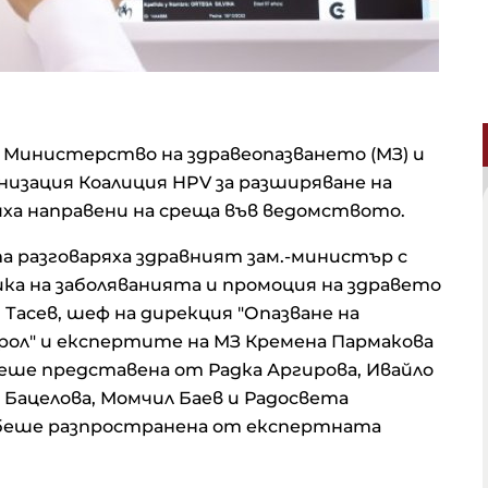
 Министерство на здравеопазването (МЗ) и
изация Коалиция HPV за разширяване на
ха направени на среща във ведомството.
 разговаряха здравният зам.-министър с
ка на заболяванията и промоция на здравето
 Тасев, шеф на дирекция "Опазване на
ол" и експертите на МЗ Кремена Пармакова
беше представена от Радка Аргирова, Ивайло
 Бацелова, Момчил Баев и Радосвета
 беше разпространена от експертната