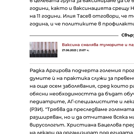
в целевата група за ваксиниране да се
години, както и ваксинацията срещу 
на 11 години. Илия Тасев отговори, че т
година, и че политиките в профилакт
Свър
Ваксина смалява туморите и па
27.06.2023 | 21:07 ч.
Радка Аргирова подчерта големия прог
думите ѝ на практика служи за превенц
на още осем заболявания, сред които ра
обясни необходимостта да бъдат обу
педиатрите, АГ-специалистите и лек
(РЗИ). "Трябва да преследваме голямат
разширяван, но и да отчитаме всяка м
вирусологът. Христиана Бацелова пр
на лекари да организират под егидат