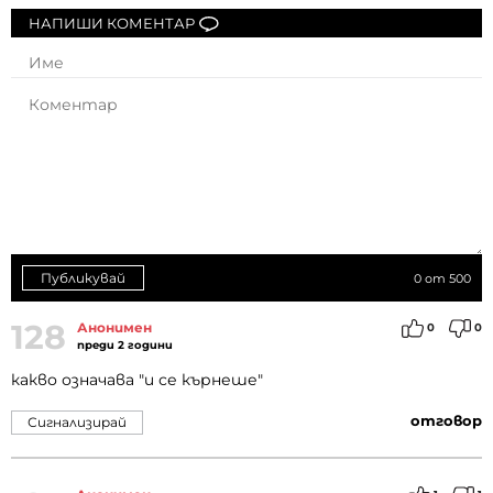
НАПИШИ КОМЕНТАР
Публикувай
0
от 500
128
Анонимен
0
0
преди 2 години
какво означава "и се кърнеше"
отговор
Сигнализирай