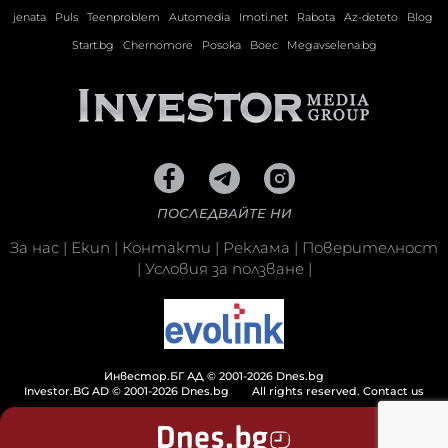
jenata
Puls
Teenproblem
Automedia
Imoti.net
Rabota
Az-deteto
Blog
Start.bg
Chernomore
Posoka
Boec
Megavselena.bg
ПОСЛЕДВАЙТЕ НИ
За нас
|
Екип
|
Контакти
|
Реклама
|
Поверителност
|
Условия за ползване
|
Инвестор.БГ АД © 2001-2026 Dnes.bg
Investor.BG AD © 2001-2026 Dnes.bg
All rights reserved.
Contact us