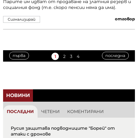
Парите им идват от продаване на златния резерв и
социалния фонд (т.е. скоро пенсии няма да има).
отговор
Сигнализирай
първа
последна
1
2
3
4
НОВИНИ
ПОСЛЕДНИ
ЧЕТЕНИ
КОМЕНТИРАНИ
Русия защитава подводниците "Борей" от
атаки с дронове