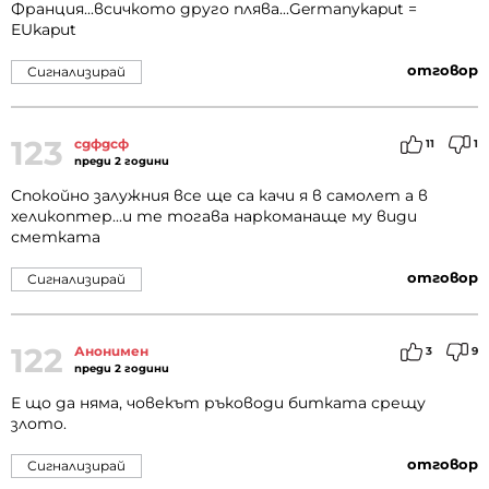
Франция...всичкото друго плява...Germanykaput =
EUkaput
отговор
Сигнализирай
123
сдфдсф
11
1
преди 2 години
Спокойно залужния все ще са качи я в самолет а в
хеликоптер...и те тогава наркоманаще му види
сметката
отговор
Сигнализирай
122
Анонимен
3
9
преди 2 години
Е що да няма, човекът ръководи битката срещу
злото.
отговор
Сигнализирай