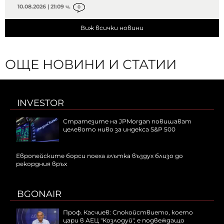
10.08.2026 | 21:09 ч.
0
Виж всички новини
ОЩЕ НОВИНИ И СТАТИИ
INVESTOR
Стратезите на JPMorgan повишават
целевото ниво за индекса S&P 500
Европейските борси поеха глътка въздух близо до
рекордния връх
BGONAIR
Проф. Касчиев: Спокойствието, което
цари в АЕЦ "Козлодуй", е подвеждащо