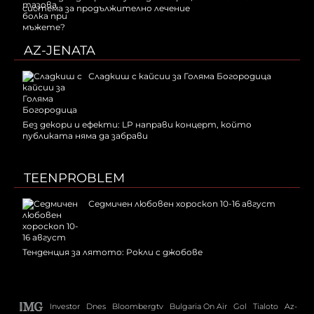
система за продължително лечение
AZ-JENATA
Сладкиш с кайсии за Голяма Богородица
Без декори и ефекти: LP направи концерт, който
публиката няма да забрави
TEENPROBLEM
Седмичен любовен хороскоп 10-16 август
Тенденция за лятото: Рокли с джобове
Investor
Dnes
Bloombergtv
Bulgaria On Air
Gol
Tialoto
Az-