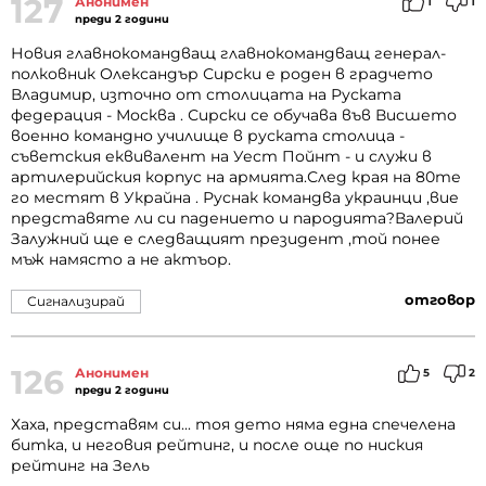
127
Анонимен
1
1
преди 2 години
Новия главнокомандващ главнокомандващ генерал-
полковник Олександър Сирски е роден в градчето
Владимир, източно от столицата на Руската
федерация - Москва . Сирски се обучава във Висшето
военно командно училище в руската столица -
съветския еквивалент на Уест Пойнт - и служи в
артилерийския корпус на армията.След края на 80те
го местят в Украйна . Руснак командва украинци ,вие
представяте ли си падението и пародията?Валерий
Залужний ще е следващият президент ,той понее
мъж намясто а не актъор.
отговор
Сигнализирай
126
Анонимен
5
2
преди 2 години
Хаха, представям си... тоя дето няма една спечелена
битка, и неговия рейтинг, и после още по ниския
рейтинг на Зель