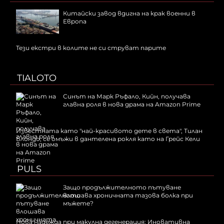
Китайски завод вдигна на крак военни в
Европа
Тези екстри в колите не си струват парите
TIALOTO
Синът на Марк Ръфало, Кийн, получава
главна роля в нова драма на Amazon Prime
Известната като "най-красивото дете в света", Тилан
Блондо, се омъжи в дантелена рокля като на Грейс Кели
PULS
Защо продължителното пътуване
влошава хроничната тазова болка при
мъжете?
Нова надежда при макулна дегенерация: Иновативна