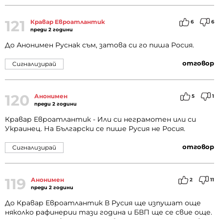
121
Кравар Евроатлантик
6
6
преди 2 години
До Анонимен Руснак съм, затова си го пиша Росия.
отговор
Сигнализирай
120
Анонимен
5
1
преди 2 години
Кравар Евроатлантик - Или си неграмотен или си
Украинец. На Български се пише Русия не Росия.
отговор
Сигнализирай
119
Анонимен
2
11
преди 2 години
До Кравар Евроатлантик В Русия ще изпушат още
няколко рафинерии тази година и БВП ще се свие още.