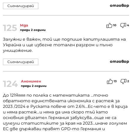
отговор
Сигнализирай
125
Мда
10
4
преди 2 години
Залужни е важен, той ще подпише капитулацията на
Украйна и ще избегне тотален разгром и пълно
унищожение.
отговор
Сигнализирай
124
Анонимен
13
2
преди 2 години
До 121Яяяя по полека с математиката ...точно
обратното единствената икономика с растеж за
2023 /2024 е Руската повече от 2.6%...Ес-чето е в криза
и няма растеж...и няма да има скоро тъй като
основния двигател Германия забуксува...още не са
излезли статистиките за края на 2023...иначе голулем
ЕС две държаваи правят GPD-то Германия и