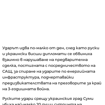
Ударът идва по-малко от ден, след като руски
и украински висши дипломати се обвиниха
взаимно в нарушаване на предварителна
сделка, постигната с посредничеството на
САЩ, за спиране на ударите по енергийната
инфраструктура, подчертавайки
предизвикателствата на преговорите за край
на 3-годишната война.
Руските удари срещу украинския град Суми
убиха най-малко 20 души сутринта на