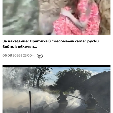
За наказание: Пратиха в “месомелачката” руски
войник облечен...
06.08.2026 | 23:00 ч.
101