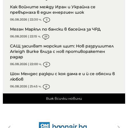
Как войните между Иран и Украйна се
превърнаха в един енергиен шок
06.08.2026 | 22:30 ч.
5
Меган Маркъл по бански в басейна за ЧРД
06.08.2026 | 22:15 ч.
29
САЩ засилват морския щит: Нов разрушител
Arleigh Burke влиза с нов противоракетен
радар
06.08.2026 | 22:00 ч.
8
Шон Мендес разкри с коя дама е и ѝ се обясни в
любов
06.08.2026 | 21:45 ч.
8
Виж всички новини