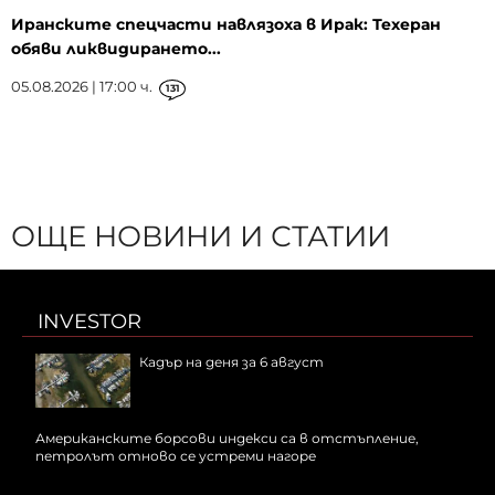
Иранските спецчасти навлязоха в Ирак: Техеран
обяви ликвидирането...
05.08.2026 | 17:00 ч.
131
ОЩЕ НОВИНИ И СТАТИИ
INVESTOR
Кадър на деня за 6 август
Американските борсови индекси са в отстъпление,
петролът отново се устреми нагоре