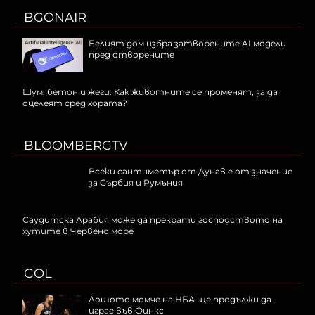
BGONAIR
Белият дом избра затворените AI модели
пред отворените
Шум, бетон и жеги: Как животните се променят, за да
оцелеят сред хората?
BLOOMBERGTV
Всеки сантиметър от Дунав е от значение
за Сърбия и Румъния
Саудитска Арабия може да прекрати господството на
хутите в Червено море
GOL
Лошото момче на НБА ще продължи да
играе във Финкс