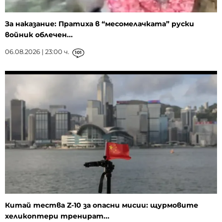
За наказание: Пратиха в “месомелачката” руски
войник облечен...
06.08.2026 | 23:00 ч.
101
Китай тества Z-10 за опасни мисии: щурмовите
хеликоптери тренират...