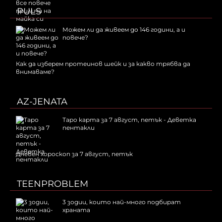
PULS
Можем ли да живеем до 146 години, а и
повече?
Как да изберем протеинов шейк и за какво трябва да
внимаваме?
AZ-JENATA
Таро карта за 7 август, петък - Деветка
пентакли
Дневен хороскоп за 7 август, петък
TEENPROBLEM
3 зодии, които най-много подбират
храната