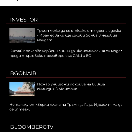
INVESTOR
Тръмп може да се откаже от ядрена сделка
- Иран едва ли ще сглоби бомба в неговия
мандат
Китай прокарва червени линии за икономическия си модел
преди търговски преговори със САЩ и ЕС
BGONAIR
Пожар унищожи покрива на бивша
гимназия в Монтана
Нетаняху отхвърли плана на Тръмп за Газа: Израел няма да
се изтегли
BLOOMBERGTV