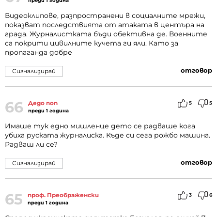
преди 1 година
Видеоклипове, разпространени в социалните мрежи,
показват последствията от атаката в центъра на
града. Журналистката бъди обективна де. Военните
са покрити цивилните кучета ги яли. Като за
пропаганда добре
отговор
Сигнализирай
66
Дедо поп
5
5
преди 1 година
Имаше тук едно мишленце дето се радваше кога
убиха руската журналиска. Къде си сега рожбо машина.
Радваш ли се?
отговор
Сигнализирай
65
проф. Преображенски
3
6
преди 1 година