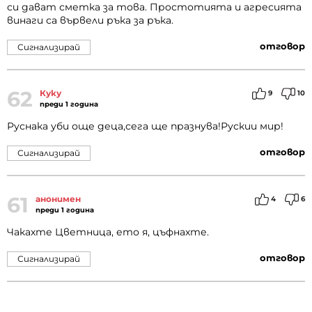
си дават сметка за това. Прoстотията и агресията
винаги са вървели ръка за ръка.
отговор
Сигнализирай
62
Куку
9
10
преди 1 година
Руснака уби още деца,сега ще празнува!Рускии мир!
отговор
Сигнализирай
61
анонимен
4
6
преди 1 година
Чакахте Цветница, ето я, цъфнахте.
отговор
Сигнализирай