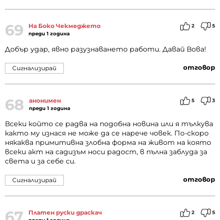
69
На Боко Чекмеджето
2
5
преди 1 година
Добър удар, явно разузнаването работи. Давай Вова!
отговор
Сигнализирай
68
анонимен
5
3
преди 1 година
Всеки който се радва на подобна новина или я тълкува
както му изнася не може да се нарече човек. По-скоро
някаква примитивна злобна форма на живот на която
всеки акт на садизъм носи радост, в пълна заблуда за
света и за себе си.
отговор
Сигнализирай
67
Платен руски драскач
2
5