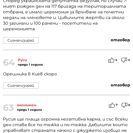
Според украинската депутатка Безуглая, по случай 7-
мият рожден ден на 117 бригада на териториалната
отбрана, е имало церемония за връчване на почетни
медали на членовете и. Цивилните жертви са около
30 загинали и 100 ранени - посетители на
церемонията.
отговор
Сигнализирай
64
Руси
4
4
преди 1 година
Орешника в Киев скоро
отговор
Сигнализирай
63
анонимен
7
6
преди 1 година
Русия ще плаща огромна негативна карма, и със всеки
ден става все по-тежка и по-тежка. Дeбилите които
управляват страната начело с джуджето изобщо не