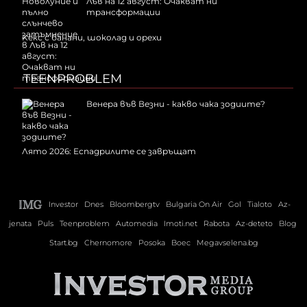
Лъв на 12 август: Очакват ни
трансформации
Kекс с банани, шоколад и орехи
TEENPROBLEM
Венера във Везни - какво чака зодиите?
Лято 2026: Еспадрилите се завръщат
Investor
Dnes
Bloombergtv
Bulgaria On Air
Gol
Tialoto
Az-
jenata
Puls
Teenproblem
Automedia
Imoti.net
Rabota
Az-deteto
Blog
Start.bg
Chernomore
Posoka
Boec
Megavselena.bg