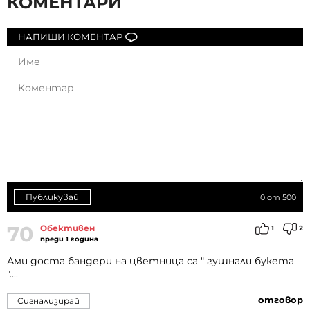
КОМЕНТАРИ
НАПИШИ КОМЕНТАР
Публикувай
0
от 500
70
Обективен
1
2
преди 1 година
Ами доста бандери на цветница са " гушнали букета
"....
отговор
Сигнализирай