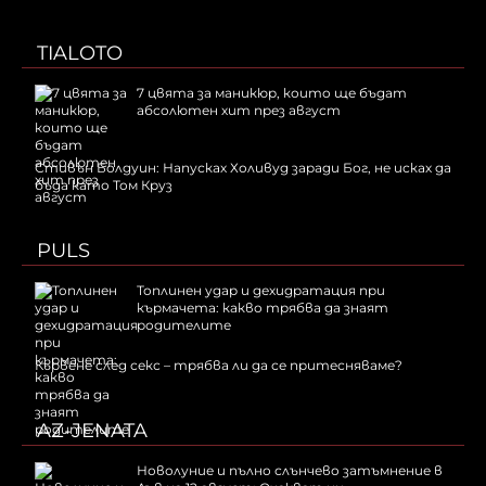
TIALOTO
7 цвята за маникюр, които ще бъдат
абсолютен хит през август
Стивън Болдуин: Напусках Холивуд заради Бог, не исках да
бъда като Том Круз
PULS
Топлинен удар и дехидратация при
кърмачета: какво трябва да знаят
родителите
Кървене след секс – трябва ли да се притесняваме?
AZ-JENATA
Новолуние и пълно слънчево затъмнение в