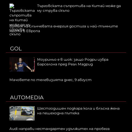
Търговската съпротива на Китай може да
му струва скъпо
Бумът на слънчевата енергия достига и най-тъмните
места в Европа
GOL
Моуриньо е в шок: защо Родри избра
Барселона пред Реал Мадрид
Мачовете по телевизията днес, 9 август
AUTOMEDIA
Шестгодишен подкара кола и блъсна жена
на пешеходна пътека
Audi направи нестандартен удължител на пробега