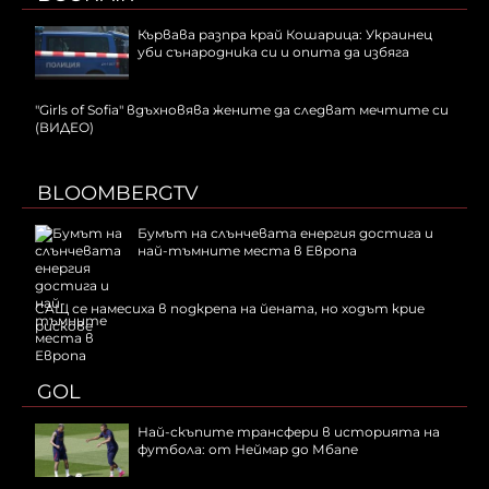
Кървава разпра край Кошарица: Украинец
уби сънародника си и опита да избяга
"Girls of Sofia" вдъхновява жените да следват мечтите си
(ВИДЕО)
BLOOMBERGTV
Бумът на слънчевата енергия достига и
най-тъмните места в Европа
САЩ се намесиха в подкрепа на йената, но ходът крие
рискове
GOL
Най-скъпите трансфери в историята на
футбола: от Неймар до Мбапе