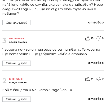
който уби момиче на тротоара между сл. бряг и Влас
на 15 юни какво се случва, или се чака да забравим? Него
след 15-20 години ли ще го съдят евентуално или е
невинен?
отговор
Сигнализирай
3
анонимен
10
0
преди 1 месец
1 година по-късно, тия още се разпитват... Те хората
ще остареят и ще забравят какво е станало...
отговор
Сигнализирай
2
анонимен
14
0
преди 1 месец
Кой е бащата и майката? Радев спиш
отговор
Сигнализирай