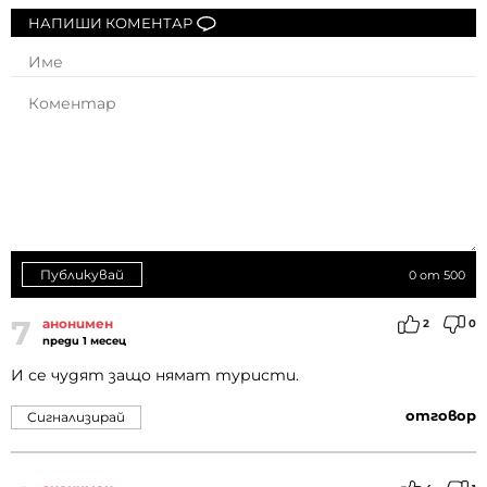
НАПИШИ КОМЕНТАР
Публикувай
0
от 500
7
анонимен
2
0
преди 1 месец
И се чудят защо нямат туристи.
отговор
Сигнализирай