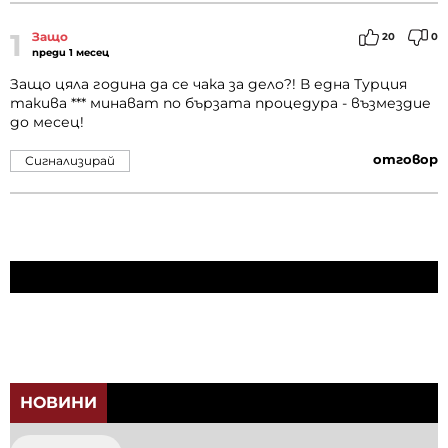
1
Защо
20
0
преди 1 месец
Защо цяла година да се чака за дело?! В една Турция
такива *** минават по бързата процедура - възмездие
до месец!
отговор
Сигнализирай
НОВИНИ