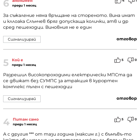
6
анонимен
4
1
преди 1 месец
За съжаление няма връщане на стореното. Вина имат
и кллоака Слънчев бряг допускаща колички, атв и др
сред пешеходци. Виновния не е един
отговор
Сигнализирай
5
Кой е
5
0
преди 1 месец
Разрешил високопроходими електрически МПСта да
се движат без СУМПС за атракция в курортен
комплекс пълен с пешеходци
отговор
Сигнализирай
4
Питам само
5
0
преди 1 месец
А с другия *** от тази година (максим г.) с бъмъвъ-то