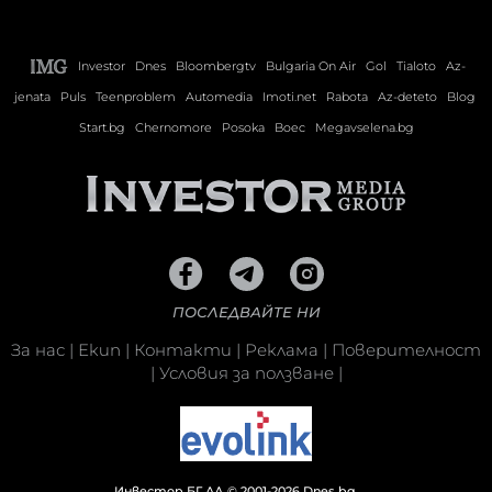
Investor
Dnes
Bloombergtv
Bulgaria On Air
Gol
Tialoto
Az-
jenata
Puls
Teenproblem
Automedia
Imoti.net
Rabota
Az-deteto
Blog
Start.bg
Chernomore
Posoka
Boec
Megavselena.bg
ПОСЛЕДВАЙТЕ НИ
За нас
|
Екип
|
Контакти
|
Реклама
|
Поверителност
|
Условия за ползване
|
Инвестор.БГ АД © 2001-2026 Dnes.bg