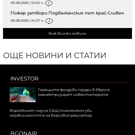
09.08.2026 | 14:52 ч.
0
Пожар затвори Подбалканския път край Сливен
09.08.2026 | 14:37 ч.
2
Виж всички новини
ОЩЕ НОВИНИ И СТАТИИ
INVESTOR
Горещите фондови пазари в Европа
наелектризират инвеститорите
Върховният съд на САЩ тихомълком уби
независимостта на борсовия регулатор
BGONAIR