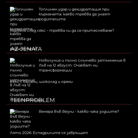
Топлинен удар и дехидратация при
кърмачета: какво трябва да знаят
родителите
Кървене след секс – трябва ли да се притесняваме?
AZ-JENATA
Новолуние и пълно слънчево затъмнение в
Лъв на 12 август: Очакват ни
трансформации
Kекс с банани, шоколад и орехи
TEENPROBLEM
Венера във Везни - какво чака зодиите?
Лято 2026: Еспадрилите се завръщат