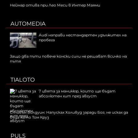
Неймар отива при Лео Меси в Интер Маями
AUTOMEDIA
Audi направи нестандартен удължител на
пробега
Защо два пъти повече конски сили не решават всичко на
пътя
TIALOTO
7 цвята за маникюр, които ще бъдат
абсолютен хит през август
Стивън Болдуин: Напусках Холивуд заради Бог, не исках да
бъда като Том Круз
PULS