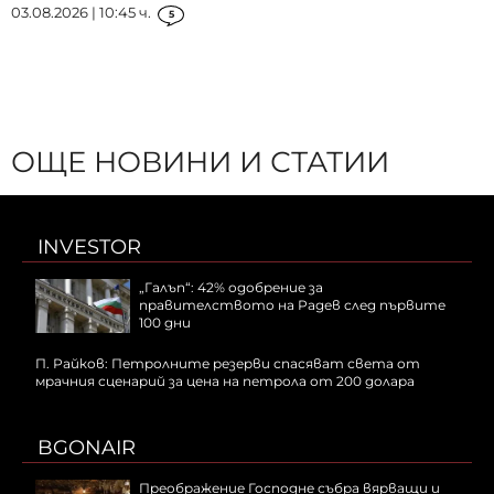
03.08.2026 | 10:45 ч.
5
ОЩЕ НОВИНИ И СТАТИИ
INVESTOR
„Галъп“: 42% одобрение за
правителството на Радев след първите
100 дни
П. Райков: Петролните резерви спасяват света от
мрачния сценарий за цена на петрола от 200 долара
BGONAIR
Преображение Господне събра вярващи и