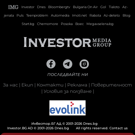
Investor
Dnes
Bloombergtv
Bulgaria On Air
Gol
Tialoto
Az-
jenata
Puls
Teenproblem
Automedia
Imoti.net
Rabota
Az-deteto
Blog
Start.bg
Chernomore
Posoka
Boec
Megavselena.bg
ПОСЛЕДВАЙТЕ НИ
За нас
|
Екип
|
Контакти
|
Реклама
|
Поверителност
|
Условия за ползване
|
Инвестор.БГ АД © 2001-2026 Dnes.bg
Investor.BG AD © 2001-2026 Dnes.bg
All rights reserved.
Contact us