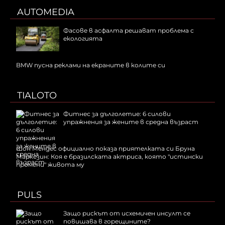
AUTOMEDIA
Фасове в асфалта решават проблема с
екологията
BMW пусна реклами на екраните в колите си
TIALOTO
Фитнес за дълголетие: 6 силови
упражнения за жените в средна възраст
Шон Мендес официално показа приятелката си Бруна
Маркезин: Коя е бразилската актриса, която "истински
промени" живота му
PULS
Защо рискът от исхемичен инсулт се
повишава в горещините?