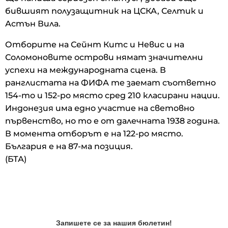
бившият полузащитник на ЦСКА, Селтик и
Астън Вила.
Отборите на Сейнт Китс и Невис и на
Соломоновите острови нямат значителни
успехи на международната сцена. В
ранглистата на ФИФА те заемат съответно
154-то и 152-ро място сред 210 класирани нации.
Индонезия има едно участие на световно
първенство, но то е от далечната 1938 година.
В момента отборът е на 122-ро място.
България е на 87-ма позиция.
(БТА)