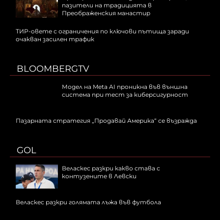
пазители на традицията в
Преображенския манастир
ТИР-овете с ограничения по ключови пътища заради
очакван засилен трафик
BLOOMBERGTV
Модел на Meta AI проникна във външна
система при тест за киберсигурност
Пазарната стратегия „Продавай Америка“ се възражда
GOL
Веласкес разкри какво става с
контузените в Левски
Веласкес разкри голямата лъжа във футбола