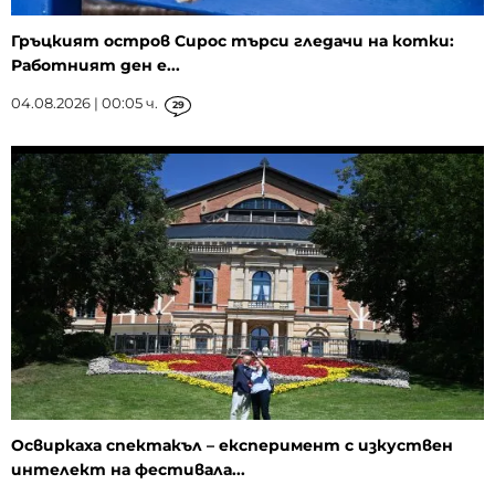
Гръцкият остров Сирос търси гледачи на котки:
Работният ден е...
04.08.2026 | 00:05 ч.
29
Освиркаха спектакъл – експеримент с изкуствен
интелект на фестивала...