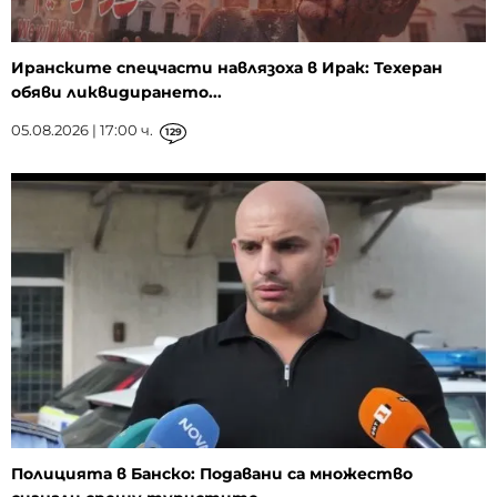
Иранските спецчасти навлязоха в Ирак: Техеран
обяви ликвидирането...
05.08.2026 | 17:00 ч.
129
Полицията в Банско: Подавани са множество