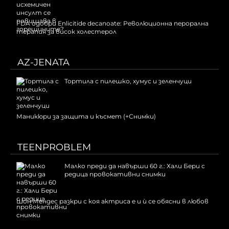
FDA одобри Еnlicitide decanoate: Революционна перорална
терапия за висок холестерол
AZ-JENATA
Тортила с пилешко, хумус и зеленчуци
Маникюри за защита и късмет (+Снимки)
TEENPROBLEM
Малко преди да навърши 60 г.: Хали Бери с
редица провокативни снимки
Шон Мендес разкри с коя актриса е и ѝ се обясни в любов