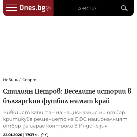
Днес | 67
Новини
Спорт
Стилиян Петров: Веселите истории в
българския футбол нямат край
Бившият капитан на националния ни отбор
критикува решението на БФС националният
отбор да играе контроли в Индонезия
22.01.2026 | 17:37 ч.
13