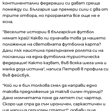
континентални федерации си дават среща
помежду си. България ще премери сили с два от
трите отбора, но програмата все още не е
ясна.
"Веселите истории в българския футбол
нямат край! Какво ли означава това за нашето
положение на световната футболна карта?
Дали пък наистина прегърнахме ролята си на
посланици на една футболна туристическа
федерация! Както казват, във всяка шега има и
малка доза истина", написа Петров в профила си
във фейсбук.
"Кой ли е бил толкова смел да направи едно
такова предложение за такъв силен турнир?
Дано момчетата поне да летят със чартър.
Скоро ще спра да съм ироничен, саркастичен и
ще напиша сериозен статус!", добави още